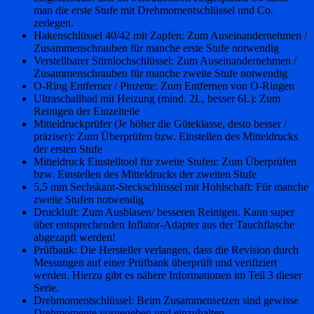
man die erste Stufe mit Drehmomentschlüssel und Co.
zerlegen.
Hakenschlüssel 40/42 mit Zapfen: Zum Auseinandernehmen /
Zusammenschrauben für manche erste Stufe notwendig
Verstellbarer Stirnlochschlüssel: Zum Auseinandernehmen /
Zusammenschrauben für manche zweite Stufe notwendig
O-Ring Entferner / Pinzette: Zum Entfernen von O-Ringen
Ultraschallbad mit Heizung (mind. 2L, besser 6L): Zum
Reinigen der Einzelteile
Mitteldruckprüfer (Je höher die Güteklasse, desto besser /
präziser): Zum Überprüfen bzw. Einstellen des Mitteldrucks
der ersten Stufe
Mitteldruck Einstelltool für zweite Stufen: Zum Überprüfen
bzw. Einstellen des Mitteldrucks der zweiten Stufe
5,5 mm Sechskant-Steckschlüssel mit Hohlschaft: Für manche
zweite Stufen notwendig
Druckluft: Zum Ausblasen/ besseren Reinigen. Kann super
über entsprechenden Inflator-Adapter aus der Tauchflasche
abgezapft werden!
Prüfbank: Die Hersteller verlangen, dass die Revision durch
Messungen auf einer Prüfbank überprüft und verifiziert
werden. Hierzu gibt es nähere Informationen im Teil 3 dieser
Serie.
Drehmomentschlüssel: Beim Zusammensetzen sind gewisse
Drehmomente vorgegeben und einzuhalten.