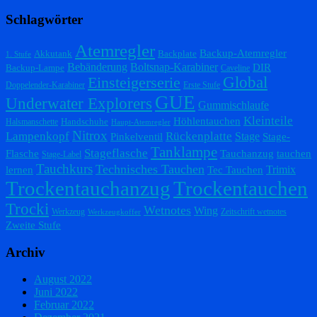
Schlagwörter
Atemregler
Backup-Atemregler
Akkutank
Backplate
1. Stufe
Bebänderung
Boltsnap-Karabiner
DIR
Backup-Lampe
Caveline
Einsteigerserie
Global
Doppelender-Karabiner
Erste Stufe
GUE
Underwater Explorers
Gummischlaufe
Kleinteile
Höhlentauchen
Handschuhe
Halsmanschette
Haupt-Atemregler
Nitrox
Lampenkopf
Rückenplatte
Stage
Pinkelventil
Stage-
Tanklampe
Stageflasche
Flasche
Tauchanzug
tauchen
Stage-Label
Tauchkurs
Technisches Tauchen
Trimix
lernen
Tec Tauchen
Trockentauchanzug
Trockentauchen
Trocki
Wetnotes
Wing
Werkzeug
Zeitschrift wetnotes
Werkzeugkoffer
Zweite Stufe
Archiv
August 2022
Juni 2022
Februar 2022