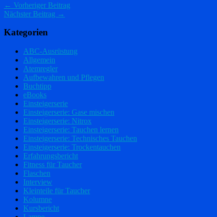
← Vorheriger Beitrag
Nächster Beitrag →
Kategorien
ABC-Ausrüstung
Allgemein
Atemregler
Aufbewahren und Pflegen
Buchtipp
eBooks
Einsteigerserie
Einsteigerserie: Gase mischen
Einsteigerserie: Nitrox
Einsteigerserie: Tauchen lernen
Einsteigerserie: Technisches Tauchen
Einsteigerserie: Trockentauchen
Erfahrungsbericht
Fitness für Taucher
Flaschen
Interview
Kleinteile für Taucher
Kolumne
Kursbericht
Lampe