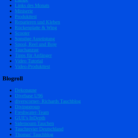
Links des Monats
Miniserie
Produkttest
Reparieren und Kleben
Rückenplatte & Wing
Scooter
Sonstige Ausrüstung
Spool, Reel und Boje
Tauchanzug
Tipps für Anfänger
Video Tutorial
Video-Produkttest
Blogroll
Dekopause
Divebase U96
diverscorner- Richards Tauchblog
Divinggroup
Freshwater-Team
GUE's InDepth
Sidemount-Tauchen
Tauchrevier Deutschland
Thomas' Tauchblog