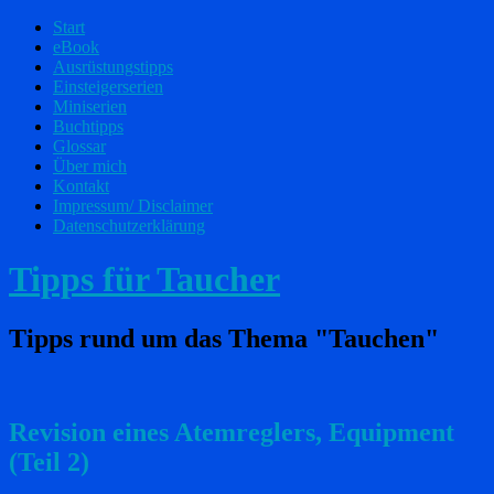
Start
eBook
Ausrüstungstipps
Einsteigerserien
Miniserien
Buchtipps
Glossar
Über mich
Kontakt
Impressum/ Disclaimer
Datenschutzerklärung
Tipps für Taucher
Tipps rund um das Thema "Tauchen"
Revision eines Atemreglers, Equipment
(Teil 2)