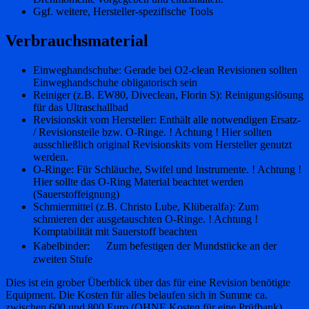
Ggf. weitere, Hersteller-spezifische Tools
Verbrauchsmaterial
Einweghandschuhe: Gerade bei O2-clean Revisionen sollten
Einweghandschuhe obligatorisch sein
Reiniger (z.B. EW80, Diveclean, Florin S): Reinigungslösung
für das Ultraschallbad
Revisionskit vom Hersteller: Enthält alle notwendigen Ersatz-
/ Revisionsteile bzw. O-Ringe. ! Achtung ! Hier sollten
ausschließlich original Revisionskits vom Hersteller genutzt
werden.
O-Ringe: Für Schläuche, Swifel und Instrumente. ! Achtung !
Hier sollte das O-Ring Material beachtet werden
(Sauerstoffeignung)
Schmiermittel (z.B. Christo Lube, Klüberalfa): Zum
schmieren der ausgetauschten O-Ringe. ! Achtung !
Komptabilität mit Sauerstoff beachten
Kabelbinder: Zum befestigen der Mundstücke an der
zweiten Stufe
Dies ist ein grober Überblick über das für eine Revision benötigte
Equipment. Die Kosten für alles belaufen sich in Summe ca.
zwischen 600 und 800 Euro (OHNE Kosten für eine Prüfbank).