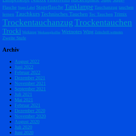
Pinkelventil
Stage-
Tanklampe
Stageflasche
Flasche
Tauchanzug
tauchen
Stage-Label
Tauchkurs
Technisches Tauchen
Trimix
lernen
Tec Tauchen
Trockentauchanzug
Trockentauchen
Trocki
Wetnotes
Wing
Werkzeug
Zeitschrift wetnotes
Werkzeugkoffer
Zweite Stufe
Archiv
August 2022
Juni 2022
Februar 2022
Dezember 2021
November 2021
September 2021
Juli 2021
Mai 2021
Februar 2021
Dezember 2020
November 2020
August 2020
Juli 2020
Juni 2020