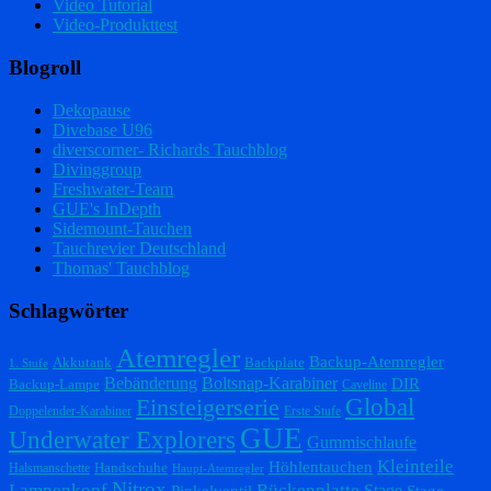
Video Tutorial
Video-Produkttest
Blogroll
Dekopause
Divebase U96
diverscorner- Richards Tauchblog
Divinggroup
Freshwater-Team
GUE's InDepth
Sidemount-Tauchen
Tauchrevier Deutschland
Thomas' Tauchblog
Schlagwörter
Atemregler
Backup-Atemregler
Akkutank
Backplate
1. Stufe
Bebänderung
Boltsnap-Karabiner
DIR
Backup-Lampe
Caveline
Einsteigerserie
Global
Doppelender-Karabiner
Erste Stufe
GUE
Underwater Explorers
Gummischlaufe
Kleinteile
Höhlentauchen
Handschuhe
Halsmanschette
Haupt-Atemregler
Nitrox
Lampenkopf
Rückenplatte
Stage