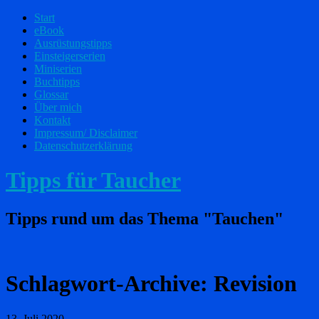
Start
eBook
Ausrüstungstipps
Einsteigerserien
Miniserien
Buchtipps
Glossar
Über mich
Kontakt
Impressum/ Disclaimer
Datenschutzerklärung
Tipps für Taucher
Tipps rund um das Thema "Tauchen"
Schlagwort-Archive:
Revision
13. Juli 2020