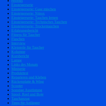
eBooks
Einsteigerserie
Einsteigerserie: Gase mischen
Einsteigerserie: Nitrox
Einsteigerserie: Tauchen lernen
Einsteigerserie: Technisches Tauchen
Einsteigerserie: Trockentauchen
Erfahrungsbericht
Fitness für Taucher
Flaschen
Interview
Kleinteile für Taucher
Kolumne
Kursbericht
Lampe
Links des Monats
Miniserie
Produkttest
Reparieren und Kleben
Rückenplatte & Wing
Scooter
Sonstige Ausrüstung
Spool, Reel und Boje
Tauchanzug
Tipps für Anfänger