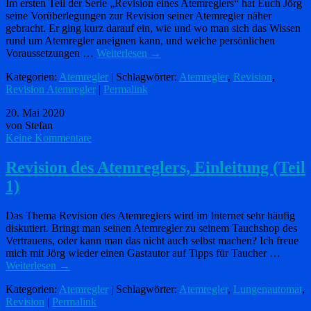
Im ersten Teil der Serie „Revision eines Atemreglers“ hat Euch Jörg
seine Vorüberlegungen zur Revision seiner Atemregler näher
gebracht. Er ging kurz darauf ein, wie und wo man sich das Wissen
rund um Atemregler aneignen kann, und welche persönlichen
Voraussetzungen …
Weiterlesen
→
Kategorien:
Atemregler
| Schlagwörter:
Atemregler
,
Revision
,
Revision Atemregler
|
Permalink
20. Mai 2020
von Stefan
Keine Kommentare
Revision des Atemreglers, Einleitung (Teil
1)
Das Thema Revision des Atemreglers wird im Internet sehr häufig
diskutiert. Bringt man seinen Atemregler zu seinem Tauchshop des
Vertrauens, oder kann man das nicht auch selbst machen? Ich freue
mich mit Jörg wieder einen Gastautor auf Tipps für Taucher …
Weiterlesen
→
Kategorien:
Atemregler
| Schlagwörter:
Atemregler
,
Lungenautomat
,
Revision
|
Permalink