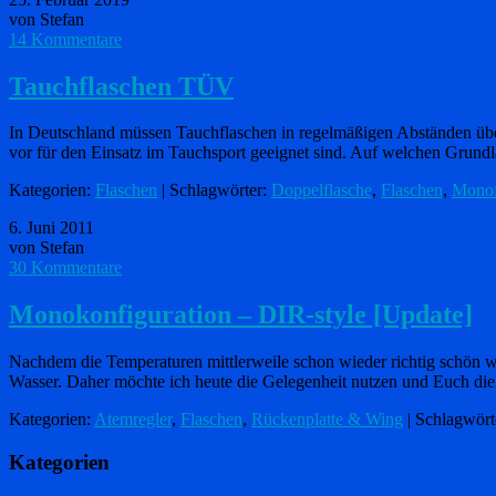
von Stefan
14 Kommentare
Tauchflaschen TÜV
In Deutschland müssen Tauchflaschen in regelmäßigen Abständen üb
vor für den Einsatz im Tauchsport geeignet sind. Auf welchen Grund
Kategorien:
Flaschen
| Schlagwörter:
Doppelflasche
,
Flaschen
,
Monof
6. Juni 2011
von Stefan
30 Kommentare
Monokonfiguration – DIR-style [Update]
Nachdem die Temperaturen mittlerweile schon wieder richtig schön
Wasser. Daher möchte ich heute die Gelegenheit nutzen und Euch d
Kategorien:
Atemregler
,
Flaschen
,
Rückenplatte & Wing
| Schlagwört
Kategorien