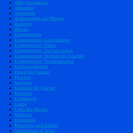
ABC-Ausrüstung
Allgemein
Atemregler
Aufbewahren und Pflegen
Buchtipp
eBooks
Einsteigerserie
Einsteigerserie: Gase mischen
Einsteigerserie: Nitrox
Einsteigerserie: Tauchen lernen
Einsteigerserie: Technisches Tauchen
Einsteigerserie: Trockentauchen
Erfahrungsbericht
Fitness für Taucher
Flaschen
Interview
Kleinteile für Taucher
Kolumne
Kursbericht
Lampe
Links des Monats
Miniserie
Produkttest
Reparieren und Kleben
Rückenplatte & Wing