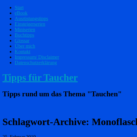
Start
eBook
Ausrüstungstipps
Einsteigerserien
Miniserien
Buchtipps
Glossar
Über mich
Kontakt
Impressum/ Disclaimer
Datenschutzerklärung
Tipps für Taucher
Tipps rund um das Thema "Tauchen"
Schlagwort-Archive:
Monoflasc
25. Februar 2019