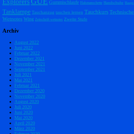
GUE
Explorers
Gummischlaufe
Handschuhe
Halsmanschette
Haupt
Tanklampe
Tauchkurs
Technische
Tauchanzug
tauchen lernen
Wetnotes
Wing
Zweite Stufe
Zeitschrift wetnotes
Archiv
August 2022
Juni 2022
Februar 2022
Dezember 2021
November 2021
September 2021
Juli 2021
Mai 2021
Februar 2021
Dezember 2020
November 2020
August 2020
Juli 2020
Juni 2020
Mai 2020
April 2020
März 2020
Februar 2020