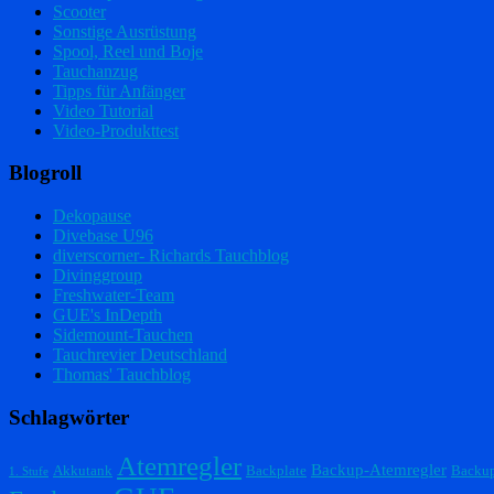
Scooter
Sonstige Ausrüstung
Spool, Reel und Boje
Tauchanzug
Tipps für Anfänger
Video Tutorial
Video-Produkttest
Blogroll
Dekopause
Divebase U96
diverscorner- Richards Tauchblog
Divinggroup
Freshwater-Team
GUE's InDepth
Sidemount-Tauchen
Tauchrevier Deutschland
Thomas' Tauchblog
Schlagwörter
Atemregler
Backup-Atemregler
Akkutank
Backplate
Backu
1. Stufe