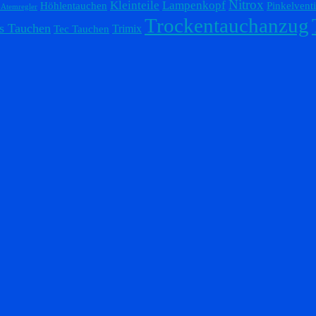
Nitrox
Lampenkopf
Kleinteile
Höhlentauchen
Pinkelventi
-Atemregler
Trockentauchanzug
s Tauchen
Trimix
Tec Tauchen