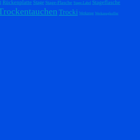
Stageflasche
Rückenplatte
Stage
l
Stage-Flasche
Stage-Label
Trockentauchen
Trocki
Werkzeug
Werkzeugkoffer