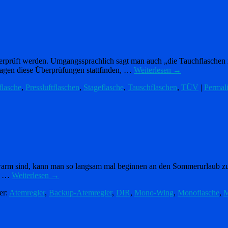
erprüft werden. Umgangssprachlich sagt man auch „die Tauchflaschen
lagen diese Überprüfungen stattfinden, …
Weiterlesen
→
lasche
,
Pressluftflaschen
,
Stageflasche
,
Tauschflaschen
,
TÜV
|
Permal
 warm sind, kann man so langsam mal beginnen an den Sommerurlaub z
ie …
Weiterlesen
→
er:
Atemregler
,
Backup-Atemregler
,
DIR
,
Mono-Wing
,
Monoflasche
,
M