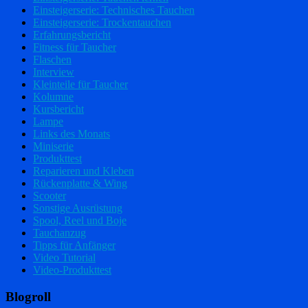
Einsteigerserie: Technisches Tauchen
Einsteigerserie: Trockentauchen
Erfahrungsbericht
Fitness für Taucher
Flaschen
Interview
Kleinteile für Taucher
Kolumne
Kursbericht
Lampe
Links des Monats
Miniserie
Produkttest
Reparieren und Kleben
Rückenplatte & Wing
Scooter
Sonstige Ausrüstung
Spool, Reel und Boje
Tauchanzug
Tipps für Anfänger
Video Tutorial
Video-Produkttest
Blogroll