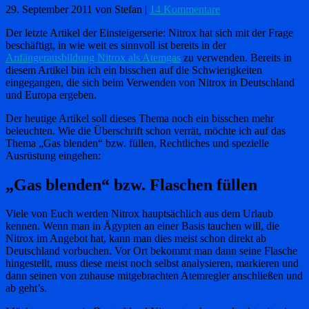
29. September 2011
von Stefan
|
14 Kommentare
Der letzte Artikel der Einsteigerserie: Nitrox hat sich mit der Frage
beschäftigt, in wie weit es sinnvoll ist bereits in der
Anfängerausbildung Nitrox als Atemgas
zu verwenden. Bereits in
diesem Artikel bin ich ein bisschen auf die Schwierigkeiten
eingegangen, die sich beim Verwenden von Nitrox in Deutschland
und Europa ergeben.
Der heutige Artikel soll dieses Thema noch ein bisschen mehr
beleuchten. Wie die Überschrift schon verrät, möchte ich auf das
Thema „Gas blenden“ bzw. füllen, Rechtliches und spezielle
Ausrüstung eingehen:
„Gas blenden“ bzw. Flaschen füllen
Viele von Euch werden Nitrox hauptsächlich aus dem Urlaub
kennen. Wenn man in Ägypten an einer Basis tauchen will, die
Nitrox im Angebot hat, kann man dies meist schon direkt ab
Deutschland vorbuchen. Vor Ort bekommt man dann seine Flasche
hingestellt, muss diese meist noch selbst analysieren, markieren und
dann seinen von zuhause mitgebrachten Atemregler anschließen und
ab geht’s.