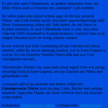
Es gibt aber auch Füllstationen, an großen, bekannten Seen, die
füllen Nitrox auch in Flaschen mit „normalen“ Luft-Ventilen.
Ihr selbst müsst aber darauf achten, egal, ob Ihr nun spezielle
Nitrox- oder Luft-Ventile taucht, dass diese sauerstoffgereinigt sind!
Diese Voraussetzung sollten alle Teile haben, die mit Nitrox in
Kontakt kommen. Je nach Füllmethode kann es sein, dass diese
Teile mit 100% Sauerstoff in Kontakt kommen. Und hier kann es in
einigen Situation doch ein wenig kritisch werden!
In wie weit Ihr nun Eure Ausrüstung auf das Tauchen mit Nitrox
umstellt, solltet Ihr davon abhängig machen, wer in Eurer Gegend in
welche Art von Flaschen/ Ventilen Nitrox füllt und was Eure
Tauchpartner tauchen.
Verwirrendes Thema? Joa, kann man schon sagen! Aber wie gesagt,
erkundigt Euch in Eurer Gegend, wie das Tauchen mit Nitrox dort
gehandhabt wird.
Ansonsten gibt es im nächsten und letzten Artikel der
Einsteigerserie: Nitrox
noch ein paar Links, Bücher und sonstige
nützliche Tipps zum Thema, die Euch vielleicht noch ein bisschen
weiter helfen.
Kategorien:
Einsteigerserie: Nitrox
| Schlagwörter:
Einsteigerserie
,