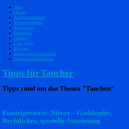
Start
eBook
Ausrüstungstipps
Einsteigerserien
Miniserien
Buchtipps
Glossar
Über mich
Kontakt
Impressum/ Disclaimer
Datenschutzerklärung
Tipps für Taucher
Tipps rund um das Thema "Tauchen"
Einsteigerserie: Nitrox – Gasblender,
Rechtliches, spezielle Ausrüstung