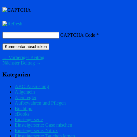
CAPTCHA Code
*
← Vorheriger Beitrag
Nächster Beitrag →
Kategorien
ABC-Ausrüstung
Allgemein
Atemregler
Aufbewahren und Pflegen
Buchtipp
eBooks
Einsteigerserie
Einsteigerserie: Gase mischen
Einsteigerserie: Nitrox
Einsteigerserie: Tauchen lernen