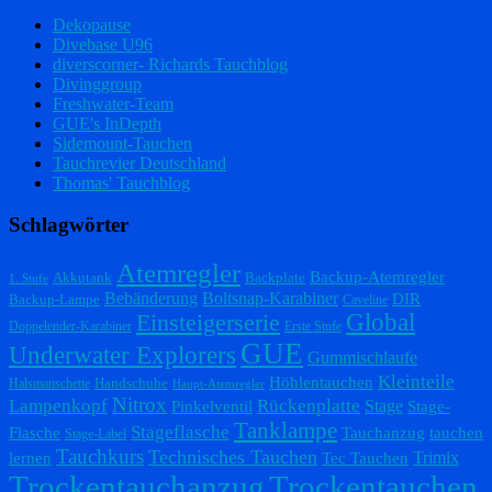
Dekopause
Divebase U96
diverscorner- Richards Tauchblog
Divinggroup
Freshwater-Team
GUE's InDepth
Sidemount-Tauchen
Tauchrevier Deutschland
Thomas' Tauchblog
Schlagwörter
Atemregler
Backup-Atemregler
Akkutank
Backplate
1. Stufe
Bebänderung
Boltsnap-Karabiner
DIR
Backup-Lampe
Caveline
Einsteigerserie
Global
Doppelender-Karabiner
Erste Stufe
GUE
Underwater Explorers
Gummischlaufe
Kleinteile
Höhlentauchen
Handschuhe
Halsmanschette
Haupt-Atemregler
Nitrox
Lampenkopf
Rückenplatte
Stage
Pinkelventil
Stage-
Tanklampe
Stageflasche
Flasche
Tauchanzug
tauchen
Stage-Label
Tauchkurs
Technisches Tauchen
Trimix
lernen
Tec Tauchen
Trockentauchanzug
Trockentauchen