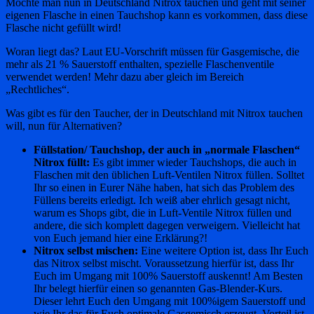
Möchte man nun in Deutschland Nitrox tauchen und geht mit seiner
eigenen Flasche in einen Tauchshop kann es vorkommen, dass diese
Flasche nicht gefüllt wird!
Woran liegt das? Laut EU-Vorschrift müssen für Gasgemische, die
mehr als 21 % Sauerstoff enthalten, spezielle Flaschenventile
verwendet werden! Mehr dazu aber gleich im Bereich
„Rechtliches“.
Was gibt es für den Taucher, der in Deutschland mit Nitrox tauchen
will, nun für Alternativen?
Füllstation/ Tauchshop, der auch in „normale Flaschen“
Nitrox füllt:
Es gibt immer wieder Tauchshops, die auch in
Flaschen mit den üblichen Luft-Ventilen Nitrox füllen. Solltet
Ihr so einen in Eurer Nähe haben, hat sich das Problem des
Füllens bereits erledigt. Ich weiß aber ehrlich gesagt nicht,
warum es Shops gibt, die in Luft-Ventile Nitrox füllen und
andere, die sich komplett dagegen verweigern. Vielleicht hat
von Euch jemand hier eine Erklärung?!
Nitrox selbst mischen:
Eine weitere Option ist, dass Ihr Euch
das Nitrox selbst mischt. Voraussetzung hierfür ist, dass Ihr
Euch im Umgang mit 100% Sauerstoff auskennt! Am Besten
Ihr belegt hierfür einen so genannten Gas-Blender-Kurs.
Dieser lehrt Euch den Umgang mit 100%igem Sauerstoff und
wie Ihr das für Euch optimale Gasgemisch erzeugt. Vorteil ist,