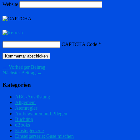
Website
CAPTCHA Code
*
← Vorheriger Beitrag
Nächster Beitrag →
Kategorien
ABC-Ausrüstung
Allgemein
Atemregler
Aufbewahren und Pflegen
Buchtipp
eBooks
Einsteigerserie
Einsteigerserie: Gase mischen