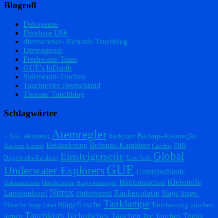
Blogroll
Dekopause
Divebase U96
diverscorner- Richards Tauchblog
Divinggroup
Freshwater-Team
GUE's InDepth
Sidemount-Tauchen
Tauchrevier Deutschland
Thomas' Tauchblog
Schlagwörter
Atemregler
Backup-Atemregler
Akkutank
Backplate
1. Stufe
Bebänderung
Boltsnap-Karabiner
DIR
Backup-Lampe
Caveline
Einsteigerserie
Global
Doppelender-Karabiner
Erste Stufe
GUE
Underwater Explorers
Gummischlaufe
Kleinteile
Höhlentauchen
Handschuhe
Halsmanschette
Haupt-Atemregler
Nitrox
Lampenkopf
Rückenplatte
Stage
Pinkelventil
Stage-
Tanklampe
Stageflasche
Flasche
Tauchanzug
tauchen
Stage-Label
Tauchkurs
Technisches Tauchen
Trimix
lernen
Tec Tauchen