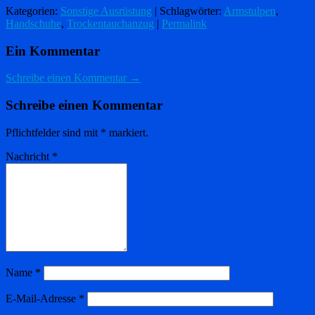
Kategorien:
Sonstige Ausrüstung
| Schlagwörter:
Armstulpen
,
Handschuhe
,
Trockentauchanzug
|
Permalink
Ein Kommentar
Schreibe einen Kommentar →
Schreibe einen Kommentar
Pflichtfelder sind mit
*
markiert.
Nachricht
*
Name
*
E-Mail-Adresse
*