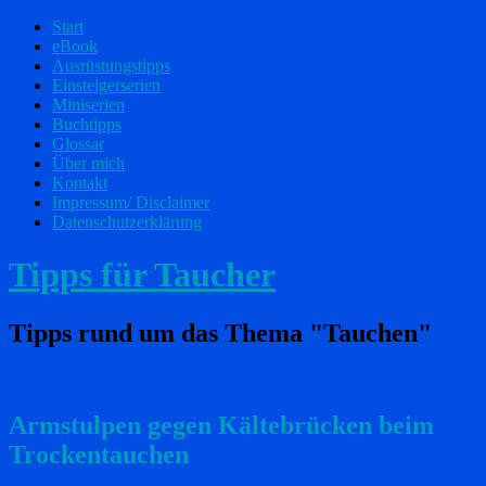
Start
eBook
Ausrüstungstipps
Einsteigerserien
Miniserien
Buchtipps
Glossar
Über mich
Kontakt
Impressum/ Disclaimer
Datenschutzerklärung
Tipps für Taucher
Tipps rund um das Thema "Tauchen"
Armstulpen gegen Kältebrücken beim
Trockentauchen