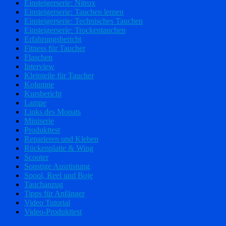
Einsteigerserie: Nitrox
Einsteigerserie: Tauchen lernen
Einsteigerserie: Technisches Tauchen
Einsteigerserie: Trockentauchen
Erfahrungsbericht
Fitness für Taucher
Flaschen
Interview
Kleinteile für Taucher
Kolumne
Kursbericht
Lampe
Links des Monats
Miniserie
Produkttest
Reparieren und Kleben
Rückenplatte & Wing
Scooter
Sonstige Ausrüstung
Spool, Reel und Boje
Tauchanzug
Tipps für Anfänger
Video Tutorial
Video-Produkttest