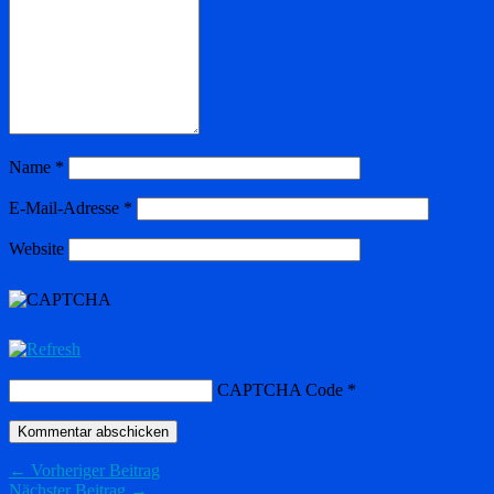
Name
*
E-Mail-Adresse
*
Website
CAPTCHA Code
*
← Vorheriger Beitrag
Nächster Beitrag →