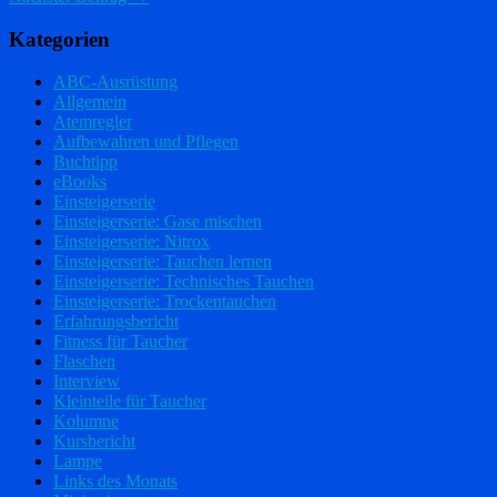
Kategorien
ABC-Ausrüstung
Allgemein
Atemregler
Aufbewahren und Pflegen
Buchtipp
eBooks
Einsteigerserie
Einsteigerserie: Gase mischen
Einsteigerserie: Nitrox
Einsteigerserie: Tauchen lernen
Einsteigerserie: Technisches Tauchen
Einsteigerserie: Trockentauchen
Erfahrungsbericht
Fitness für Taucher
Flaschen
Interview
Kleinteile für Taucher
Kolumne
Kursbericht
Lampe
Links des Monats