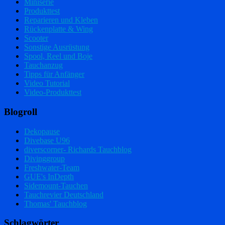
Miniserie
Produkttest
Reparieren und Kleben
Rückenplatte & Wing
Scooter
Sonstige Ausrüstung
Spool, Reel und Boje
Tauchanzug
Tipps für Anfänger
Video Tutorial
Video-Produkttest
Blogroll
Dekopause
Divebase U96
diverscorner- Richards Tauchblog
Divinggroup
Freshwater-Team
GUE's InDepth
Sidemount-Tauchen
Tauchrevier Deutschland
Thomas' Tauchblog
Schlagwörter