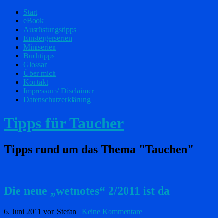
Start
eBook
Ausrüstungstipps
Einsteigerserien
Miniserien
Buchtipps
Glossar
Über mich
Kontakt
Impressum/ Disclaimer
Datenschutzerklärung
Tipps für Taucher
Tipps rund um das Thema "Tauchen"
Die neue „wetnotes“ 2/2011 ist da
6. Juni 2011
von Stefan
|
Keine Kommentare