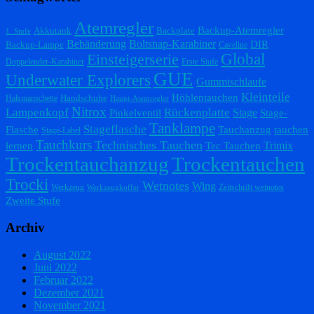
Atemregler
Backup-Atemregler
Akkutank
Backplate
1. Stufe
Bebänderung
Boltsnap-Karabiner
DIR
Backup-Lampe
Caveline
Einsteigerserie
Global
Doppelender-Karabiner
Erste Stufe
GUE
Underwater Explorers
Gummischlaufe
Kleinteile
Höhlentauchen
Handschuhe
Halsmanschette
Haupt-Atemregler
Nitrox
Lampenkopf
Rückenplatte
Stage
Pinkelventil
Stage-
Tanklampe
Stageflasche
Flasche
Tauchanzug
tauchen
Stage-Label
Tauchkurs
Technisches Tauchen
Trimix
lernen
Tec Tauchen
Trockentauchanzug
Trockentauchen
Trocki
Wetnotes
Wing
Werkzeug
Zeitschrift wetnotes
Werkzeugkoffer
Zweite Stufe
Archiv
August 2022
Juni 2022
Februar 2022
Dezember 2021
November 2021