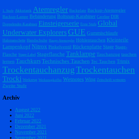
Atemregler
Backup-Atemregler
Akkutank
Backplate
1. Stufe
Bebänderung
Boltsnap-Karabiner
DIR
Backup-Lampe
Caveline
Einsteigerserie
Global
Doppelender-Karabiner
Erste Stufe
GUE
Underwater Explorers
Gummischlaufe
Kleinteile
Höhlentauchen
Handschuhe
Halsmanschette
Haupt-Atemregler
Nitrox
Lampenkopf
Rückenplatte
Stage
Pinkelventil
Stage-
Tanklampe
Stageflasche
Flasche
Tauchanzug
tauchen
Stage-Label
Tauchkurs
Technisches Tauchen
Trimix
lernen
Tec Tauchen
Trockentauchanzug
Trockentauchen
Trocki
Wetnotes
Wing
Werkzeug
Zeitschrift wetnotes
Werkzeugkoffer
Zweite Stufe
Archiv
August 2022
Juni 2022
Februar 2022
Dezember 2021
November 2021
September 2021