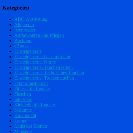
Kategorien
ABC-Ausrüstung
Allgemein
Atemregler
Aufbewahren und Pflegen
Buchtipp
eBooks
Einsteigerserie
Einsteigerserie: Gase mischen
Einsteigerserie: Nitrox
Einsteigerserie: Tauchen lernen
Einsteigerserie: Technisches Tauchen
Einsteigerserie: Trockentauchen
Erfahrungsbericht
Fitness für Taucher
Flaschen
Interview
Kleinteile für Taucher
Kolumne
Kursbericht
Lampe
Links des Monats
Miniserie