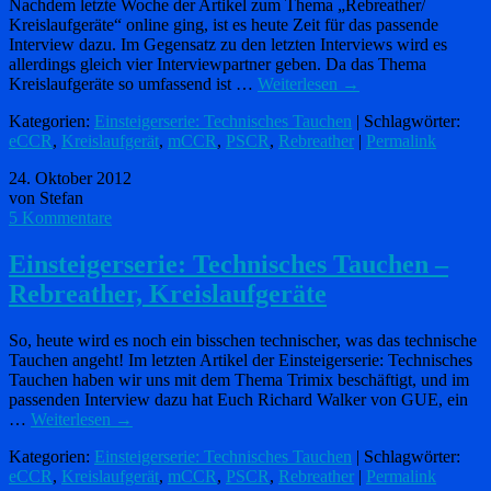
Nachdem letzte Woche der Artikel zum Thema „Rebreather/
Kreislaufgeräte“ online ging, ist es heute Zeit für das passende
Interview dazu. Im Gegensatz zu den letzten Interviews wird es
allerdings gleich vier Interviewpartner geben. Da das Thema
Kreislaufgeräte so umfassend ist …
Weiterlesen
→
Kategorien:
Einsteigerserie: Technisches Tauchen
| Schlagwörter:
eCCR
,
Kreislaufgerät
,
mCCR
,
PSCR
,
Rebreather
|
Permalink
24. Oktober 2012
von Stefan
5 Kommentare
Einsteigerserie: Technisches Tauchen –
Rebreather, Kreislaufgeräte
So, heute wird es noch ein bisschen technischer, was das technische
Tauchen angeht! Im letzten Artikel der Einsteigerserie: Technisches
Tauchen haben wir uns mit dem Thema Trimix beschäftigt, und im
passenden Interview dazu hat Euch Richard Walker von GUE, ein
…
Weiterlesen
→
Kategorien:
Einsteigerserie: Technisches Tauchen
| Schlagwörter:
eCCR
,
Kreislaufgerät
,
mCCR
,
PSCR
,
Rebreather
|
Permalink