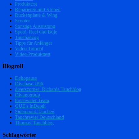
Produkttest
Reparieren und Kleben
Rückenplatte & Wing
Scooter
Sonstige Ausrüstung
Spool, Reel und Boje
Tauchanzug
Tipps für Anfänger
Video Tutorial
Video-Produkttest
Blogroll
Dekopause
Divebase U96
diverscorner- Richards Tauchblog
Divinggroup
Freshwater-Team
GUE's InDepth
Sidemount-Tauchen
Tauchrevier Deutschland
Thomas' Tauchblog
Schlagwörter