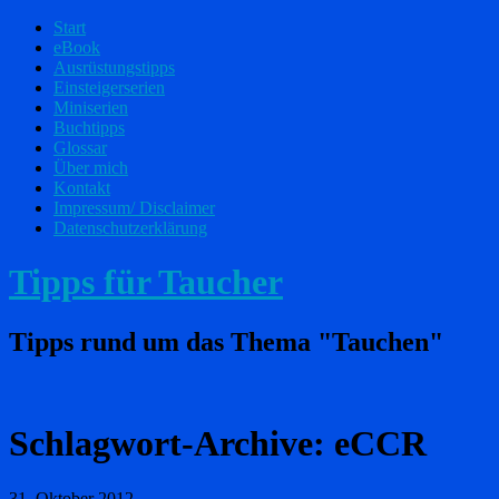
Start
eBook
Ausrüstungstipps
Einsteigerserien
Miniserien
Buchtipps
Glossar
Über mich
Kontakt
Impressum/ Disclaimer
Datenschutzerklärung
Tipps für Taucher
Tipps rund um das Thema "Tauchen"
Schlagwort-Archive:
eCCR
31. Oktober 2012