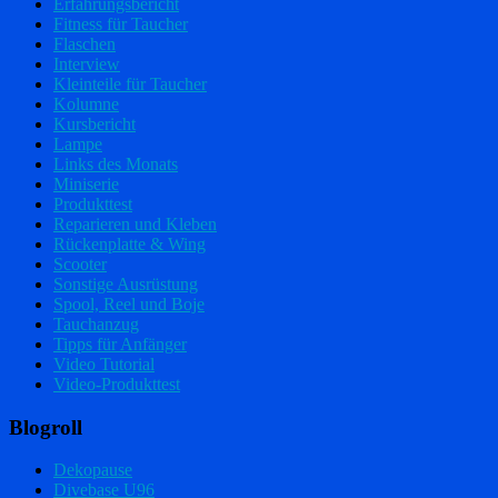
Erfahrungsbericht
Fitness für Taucher
Flaschen
Interview
Kleinteile für Taucher
Kolumne
Kursbericht
Lampe
Links des Monats
Miniserie
Produkttest
Reparieren und Kleben
Rückenplatte & Wing
Scooter
Sonstige Ausrüstung
Spool, Reel und Boje
Tauchanzug
Tipps für Anfänger
Video Tutorial
Video-Produkttest
Blogroll
Dekopause
Divebase U96