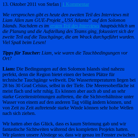
13. Oktober 2011
von Stefan
|
1 Kommentar
Wie versprochen gibt es heute den zweiten Teil des Interviews mit
Liam Allen zum GUE-Projekt „USS Atlanta“ auf den Solomon
Islands. Nachdem es im
ersten Teil des Interviews
hauptsächlich um
die Planung und die Aufstellung des Teams ging, fokussiert sich der
zweite Teil auf die Tauchgänge, die am Wrack durchgeführt wurden.
Viel Spaß beim Lesen!
Tipps für Taucher:
Liam, wie waren die Tauchbedingungen vor
Ort?
Liam:
Die Bedingungen auf den Solomon Islands sind nahezu
perfekt, denn die Region bietet einen der besten Plätze für
technische Tauchgänge weltweit. Die Wassertemperaturen liegen bei
28 bis 30 Grad Celsius, selbst in der Tiefe. Die Meeresoberfläche ist
meist flach und sehr ruhig. Es können aber auch ab und an sehr
starke Gezeitenströmungen auftreten, die die Sichtverhältnisse unter
Wasser von einem auf den anderen Tag völlig ändern können, und
von Zeit zu Zeit auftretende starke Winde können sehr hohe Wellen
nach sich ziehen.
Wir hatten aber das Glück, dass es kaum Strömung gab und wir
fantastische Sichtweiten während des kompletten Projekts hatten.
Wir planten unsere Abstiege so, dass wir genau im Fenster zwischen