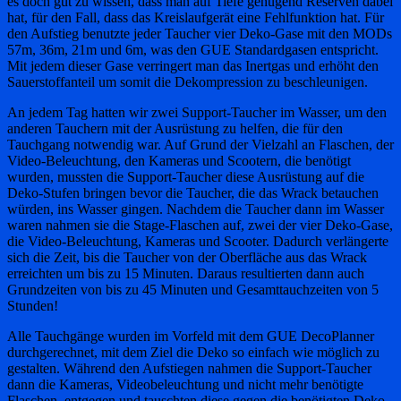
es doch gut zu wissen, dass man auf Tiefe genügend Reserven dabei
hat, für den Fall, dass das Kreislaufgerät eine Fehlfunktion hat. Für
den Aufstieg benutzte jeder Taucher vier Deko-Gase mit den MODs
57m, 36m, 21m und 6m, was den GUE Standardgasen entspricht.
Mit jedem dieser Gase verringert man das Inertgas und erhöht den
Sauerstoffanteil um somit die Dekompression zu beschleunigen.
An jedem Tag hatten wir zwei Support-Taucher im Wasser, um den
anderen Tauchern mit der Ausrüstung zu helfen, die für den
Tauchgang notwendig war. Auf Grund der Vielzahl an Flaschen, der
Video-Beleuchtung, den Kameras und Scootern, die benötigt
wurden, mussten die Support-Taucher diese Ausrüstung auf die
Deko-Stufen bringen bevor die Taucher, die das Wrack betauchen
würden, ins Wasser gingen. Nachdem die Taucher dann im Wasser
waren nahmen sie die Stage-Flaschen auf, zwei der vier Deko-Gase,
die Video-Beleuchtung, Kameras und Scooter. Dadurch verlängerte
sich die Zeit, bis die Taucher von der Oberfläche aus das Wrack
erreichten um bis zu 15 Minuten. Daraus resultierten dann auch
Grundzeiten von bis zu 45 Minuten und Gesamttauchzeiten von 5
Stunden!
Alle Tauchgänge wurden im Vorfeld mit dem GUE DecoPlanner
durchgerechnet, mit dem Ziel die Deko so einfach wie möglich zu
gestalten. Während den Aufstiegen nahmen die Support-Taucher
dann die Kameras, Videobeleuchtung und nicht mehr benötigte
Flaschen entgegen und tauschten diese gegen die benötigten Deko-