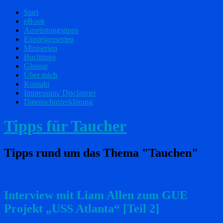
Start
eBook
Ausrüstungstipps
Einsteigerserien
Miniserien
Buchtipps
Glossar
Über mich
Kontakt
Impressum/ Disclaimer
Datenschutzerklärung
Tipps für Taucher
Tipps rund um das Thema "Tauchen"
Interview mit Liam Allen zum GUE
Projekt „USS Atlanta“ [Teil 2]