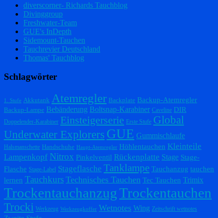
diverscorner- Richards Tauchblog
Divinggroup
Freshwater-Team
GUE's InDepth
Sidemount-Tauchen
Tauchrevier Deutschland
Thomas' Tauchblog
Schlagwörter
Atemregler
Backup-Atemregler
Akkutank
Backplate
1. Stufe
Bebänderung
Boltsnap-Karabiner
DIR
Backup-Lampe
Caveline
Einsteigerserie
Global
Doppelender-Karabiner
Erste Stufe
GUE
Underwater Explorers
Gummischlaufe
Kleinteile
Höhlentauchen
Handschuhe
Halsmanschette
Haupt-Atemregler
Nitrox
Lampenkopf
Rückenplatte
Stage
Pinkelventil
Stage-
Tanklampe
Stageflasche
Flasche
Tauchanzug
tauchen
Stage-Label
Tauchkurs
Technisches Tauchen
Trimix
lernen
Tec Tauchen
Trockentauchanzug
Trockentauchen
Trocki
Wetnotes
Wing
Werkzeug
Zeitschrift wetnotes
Werkzeugkoffer
Zweite Stufe