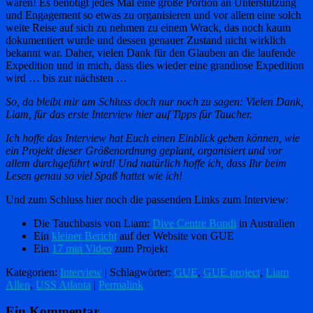
waren! Es benötigt jedes Mal eine große Portion an Unterstützung
und Engagement so etwas zu organisieren und vor allem eine solch
weite Reise auf sich zu nehmen zu einem Wrack, das noch kaum
dokumentiert wurde und dessen genauer Zustand nicht wirklich
bekannt war. Daher, vielen Dank für den Glauben an die laufende
Expedition und in mich, dass dies wieder eine grandiose Expedition
wird … bis zur nächsten …
So, da bleibt mir am Schluss doch nur noch zu sagen: Vielen Dank,
Liam, für das erste Interview hier auf Tipps für Taucher.
Ich hoffe das Interview hat Euch einen Einblick geben können, wie
ein Projekt dieser Größenordnung geplant, organisiert und vor
allem durchgeführt wird! Und natürlich hoffe ich, dass Ihr beim
Lesen genau so viel Spaß hattet wie ich!
Und zum Schluss hier noch die passenden Links zum Interview:
Die Tauchbasis von Liam:
Dive Centre Bondi
in Australien
Ein
kleiner Bericht
auf der Website von GUE
Ein
17 min Video
zum Projekt
Kategorien:
Interview
| Schlagwörter:
GUE
,
GUE project
,
Liam
Allen
,
USS Atlanta
|
Permalink
Ein Kommentar