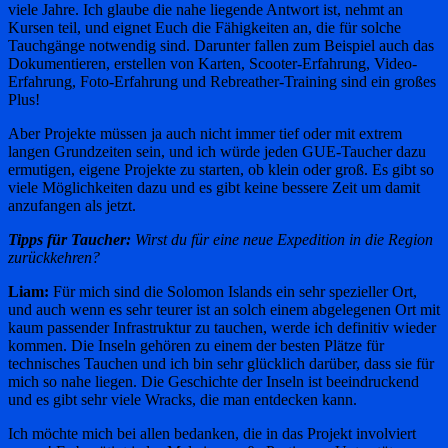
viele Jahre. Ich glaube die nahe liegende Antwort ist, nehmt an
Kursen teil, und eignet Euch die Fähigkeiten an, die für solche
Tauchgänge notwendig sind. Darunter fallen zum Beispiel auch das
Dokumentieren, erstellen von Karten, Scooter-Erfahrung, Video-
Erfahrung, Foto-Erfahrung und Rebreather-Training sind ein großes
Plus!
Aber Projekte müssen ja auch nicht immer tief oder mit extrem
langen Grundzeiten sein, und ich würde jeden GUE-Taucher dazu
ermutigen, eigene Projekte zu starten, ob klein oder groß. Es gibt so
viele Möglichkeiten dazu und es gibt keine bessere Zeit um damit
anzufangen als jetzt.
Tipps für Taucher:
Wirst du für eine neue Expedition in die Region
zurückkehren?
Liam:
Für mich sind die Solomon Islands ein sehr spezieller Ort,
und auch wenn es sehr teurer ist an solch einem abgelegenen Ort mit
kaum passender Infrastruktur zu tauchen, werde ich definitiv wieder
kommen. Die Inseln gehören zu einem der besten Plätze für
technisches Tauchen und ich bin sehr glücklich darüber, dass sie für
mich so nahe liegen. Die Geschichte der Inseln ist beeindruckend
und es gibt sehr viele Wracks, die man entdecken kann.
Ich möchte mich bei allen bedanken, die in das Projekt involviert