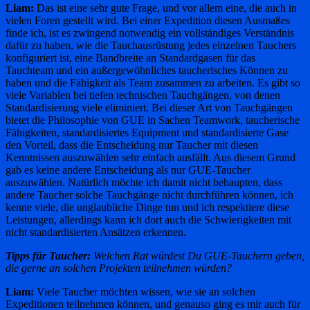
Liam:
Das ist eine sehr gute Frage, und vor allem eine, die auch in
vielen Foren gestellt wird. Bei einer Expedition diesen Ausmaßes
finde ich, ist es zwingend notwendig ein vollständiges Verständnis
dafür zu haben, wie die Tauchausrüstung jedes einzelnen Tauchers
konfiguriert ist, eine Bandbreite an Standardgasen für das
Tauchteam und ein außergewöhnliches taucherisches Können zu
haben und die Fähigkeit als Team zusammen zu arbeiten. Es gibt so
viele Variablen bei tiefen technischen Tauchgängen, von denen
Standardisierung viele eliminiert. Bei dieser Art von Tauchgängen
bietet die Philosophie von GUE in Sachen Teamwork, taucherische
Fähigkeiten, standardisiertes Equipment und standardisierte Gase
den Vorteil, dass die Entscheidung nur Taucher mit diesen
Kenntnissen auszuwählen sehr einfach ausfällt. Aus diesem Grund
gab es keine andere Entscheidung als nur GUE-Taucher
auszuwählen. Natürlich möchte ich damit nicht behaupten, dass
andere Taucher solche Tauchgänge nicht durchführen können, ich
kenne viele, die unglaubliche Dinge tun und ich respektiere diese
Leistungen, allerdings kann ich dort auch die Schwierigkeiten mit
nicht standardisierten Ansätzen erkennen.
Tipps für Taucher:
Welchen Rat würdest Du GUE-Tauchern geben,
die gerne an solchen Projekten teilnehmen würden?
Liam:
Viele Taucher möchten wissen, wie sie an solchen
Expeditionen teilnehmen können, und genauso ging es mir auch für