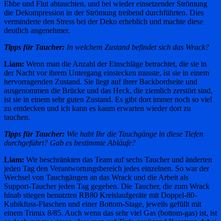
Ebbe und Flut abtauchten, und bei wieder einsetzender Strömung
die Dekompression in der Strömung treibend durchführten. Dies
verminderte den Stress bei der Deko erheblich und machte diese
deutlich angenehmer.
Tipps für Taucher:
In welchem Zustand befindet sich das Wrack?
Liam:
Wenn man die Anzahl der Einschläge betrachtet, die sie in
der Nacht vor ihrem Untergang einstecken musste, ist sie in einem
hervorragenden Zustand. Sie liegt auf ihrer Backbordseite und
ausgenommen die Brücke und das Heck, die ziemlich zerstört sind,
ist sie in einem sehr guten Zustand. Es gibt dort immer noch so viel
zu entdecken und ich kann es kaum erwarten wieder dort zu
tauchen.
Tipps für Taucher:
Wie habt Ihr die Tauchgänge in diese Tiefen
durchgeführt? Gab es bestimmte Abläufe?
Liam:
Wir beschränkten das Team auf sechs Taucher und änderten
jeden Tag den Verantwortungsbereich jedes einzelnen. So war der
Wechsel von Tauchgängen an das Wrack und die Arbeit als
Support-Taucher jeden Tag gegeben. Die Taucher, die zum Wrack
hinab stiegen benutzten RB80 Kreislaufgeräte mit Doppel-80-
Kubikfuss-Flaschen und einer Bottom-Stage, jeweils gefüllt mit
einem Trimix 8/85. Auch wenn das sehr viel Gas (bottom-gas) ist, ist