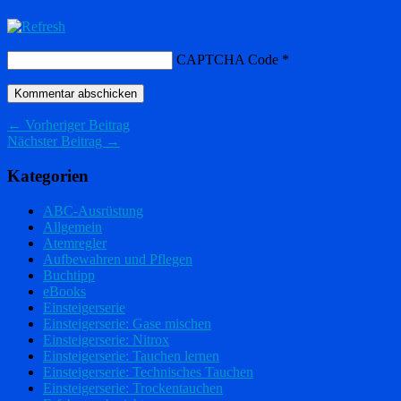
CAPTCHA Code
*
← Vorheriger Beitrag
Nächster Beitrag →
Kategorien
ABC-Ausrüstung
Allgemein
Atemregler
Aufbewahren und Pflegen
Buchtipp
eBooks
Einsteigerserie
Einsteigerserie: Gase mischen
Einsteigerserie: Nitrox
Einsteigerserie: Tauchen lernen
Einsteigerserie: Technisches Tauchen
Einsteigerserie: Trockentauchen