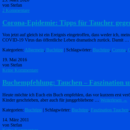
von Stefan
2 Kommentare
Corona-Epidemie: Tipps für Taucher gege
Von jetzt auf gleich ist ein Ereignis eingetroffen, dass weder ich, m
COVID-19 Virus das öffentliche Leben dramatisch zurück. Damit 
Kategorien:
Allgemein
,
Buchtipp
| Schlagwörter:
Buchtipp
,
Corona
,
19. Mai 2016
von Stefan
Keine Kommentare
Buchempfehlung: Tauchen – Faszination u
Heute möchte ich Euch ein Buch empfehlen, das vor kurzem erst veröff
Kinder geschrieben, aber auch für junggebliebene …
Weiterlesen
→
Kategorien:
Buchtipp
| Schlagwörter:
Buchtipp
,
Faszination Tauchen
14. März 2011
von Stefan