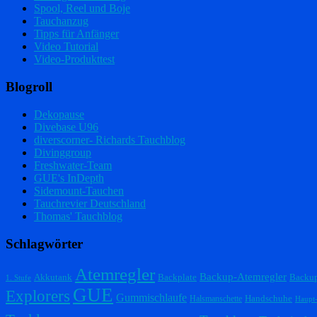
Spool, Reel und Boje
Tauchanzug
Tipps für Anfänger
Video Tutorial
Video-Produkttest
Blogroll
Dekopause
Divebase U96
diverscorner- Richards Tauchblog
Divinggroup
Freshwater-Team
GUE's InDepth
Sidemount-Tauchen
Tauchrevier Deutschland
Thomas' Tauchblog
Schlagwörter
Atemregler
Backup-Atemregler
Akkutank
Backplate
Backu
1. Stufe
GUE
Explorers
Gummischlaufe
Handschuhe
Halsmanschette
Haupt