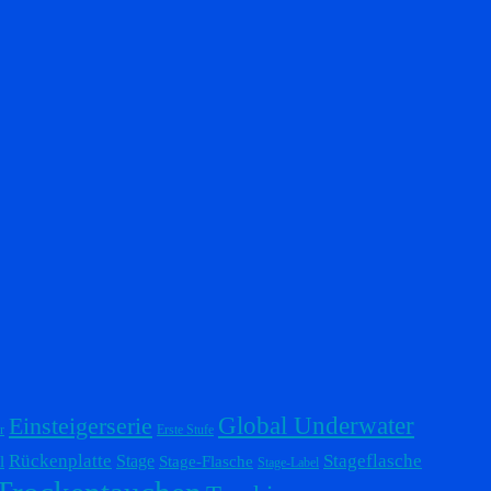
Einsteigerserie
Global Underwater
r
Erste Stufe
Stageflasche
Rückenplatte
Stage
l
Stage-Flasche
Stage-Label