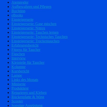
Atemregler
Aufbewahren und Pflegen
Buchtipp
eBooks
Einsteigerserie
Einsteigerserie: Gase mischen
Einsteigerserie: Nitrox
Einsteigerserie: Tauchen lernen
Einsteigerserie: Technisches Tauchen
Einsteigerserie: Trockentauchen
Erfahrungsbericht
Fitness für Taucher
Flaschen
Interview
Kleinteile für Taucher
Kolumne
Kursbericht
Lampe
Links des Monats
Miniserie
Produkttest
Reparieren und Kleben
Rückenplatte & Wing
Scooter
Sonstige Ausrüstung