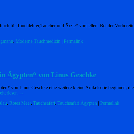
 für Tauchlehrer,Taucher und Ärzte* vorstellen. Bei der Vorbereitung
ingmann
,
Moderne Tauchmedizin
|
Permalink
 in Ägypten“ von Linus Geschke
ten* von Linus Geschke eine weitere kleine Artikelserie beginnen, di
iterlesen
→
Blau
,
Rotes Meer
,
Tauchsafari
,
Tauchsafari Ägypten
|
Permalink