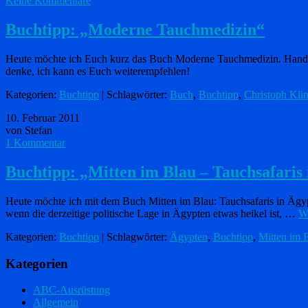
Keine Kommentare
Buchtipp: „Moderne Tauchmedizin“
Heute möchte ich Euch kurz das Buch Moderne Tauchmedizin. Handbuch
denke, ich kann es Euch weiterempfehlen!
Kategorien:
Buchtipp
| Schlagwörter:
Buch
,
Buchtipp
,
Christoph Kl
10. Februar 2011
von Stefan
1 Kommentar
Buchtipp: „Mitten im Blau – Tauchsafaris
Heute möchte ich mit dem Buch Mitten im Blau: Tauchsafaris in Ägyp
wenn die derzeitige politische Lage in Ägypten etwas heikel ist, …
We
Kategorien:
Buchtipp
| Schlagwörter:
Ägypten
,
Buchtipp
,
Mitten im 
Kategorien
ABC-Ausrüstung
Allgemein