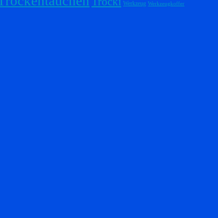
Trockentauchen
Trocki
Werkzeug
Werkzeugkoffer