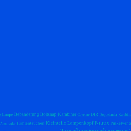
Bebänderung
Boltsnap-Karabiner
DIR
p-Lampe
Caveline
Doppelender-Karabine
Nitrox
Lampenkopf
Kleinteile
Höhlentauchen
Pinkelventi
-Atemregler