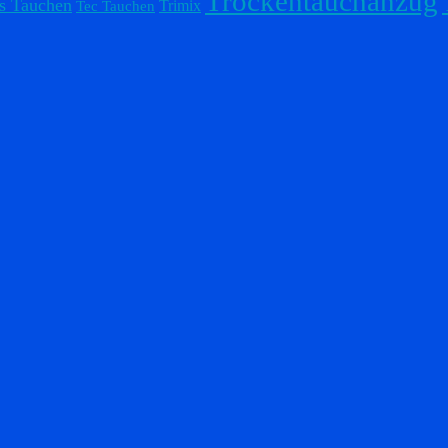
Trockentauchanzug
s Tauchen
Trimix
Tec Tauchen