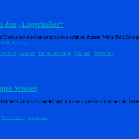
n den „Lagerkoller“
eine Eltern noch die Generation davor erfahren musste: Weite Teile Eur
…
Weiterlesen
→
Covid-19
,
Lesetipp
,
Tauchausrüstung
,
Tauchen
|
Permalink
nter Wasser
entlicht wurde. Es handelt sich um einen weiteren Band aus der Serie 
,
Was ist Was
|
Permalink