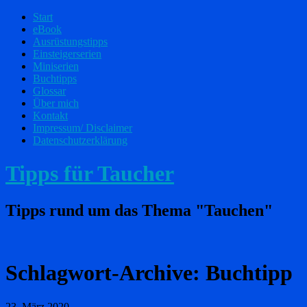
Start
eBook
Ausrüstungstipps
Einsteigerserien
Miniserien
Buchtipps
Glossar
Über mich
Kontakt
Impressum/ Disclaimer
Datenschutzerklärung
Tipps für Taucher
Tipps rund um das Thema "Tauchen"
Schlagwort-Archive:
Buchtipp
23. März 2020