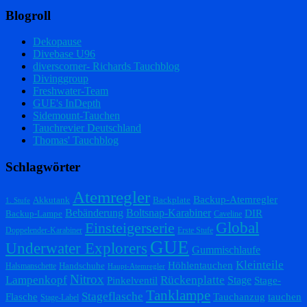
Blogroll
Dekopause
Divebase U96
diverscorner- Richards Tauchblog
Divinggroup
Freshwater-Team
GUE's InDepth
Sidemount-Tauchen
Tauchrevier Deutschland
Thomas' Tauchblog
Schlagwörter
Atemregler
Backup-Atemregler
Akkutank
Backplate
1. Stufe
Bebänderung
Boltsnap-Karabiner
DIR
Backup-Lampe
Caveline
Einsteigerserie
Global
Doppelender-Karabiner
Erste Stufe
GUE
Underwater Explorers
Gummischlaufe
Kleinteile
Höhlentauchen
Handschuhe
Halsmanschette
Haupt-Atemregler
Nitrox
Lampenkopf
Rückenplatte
Stage
Pinkelventil
Stage-
Tanklampe
Stageflasche
Flasche
Tauchanzug
tauchen
Stage-Label