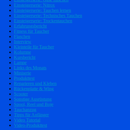
Einsteigerserie: Nitrox
Einsteigerserie: Tauchen lernen
Einsteigerserie: Technisches Tauchen
Einsteigerserie: Trockentauchen
Erfahrungsbericht
Fitness für Taucher
Flaschen
Interview
Kleinteile für Taucher
Kolumne
Kursbericht
Lampe
Links des Monats
Miniserie
Produkttest
Reparieren und Kleben
Rückenplatte & Wing
Scooter
Sonstige Ausrüstung
Spool, Reel und Boje
Tauchanzug
Tipps für Anfänger
Video Tutorial
Video-Produkttest