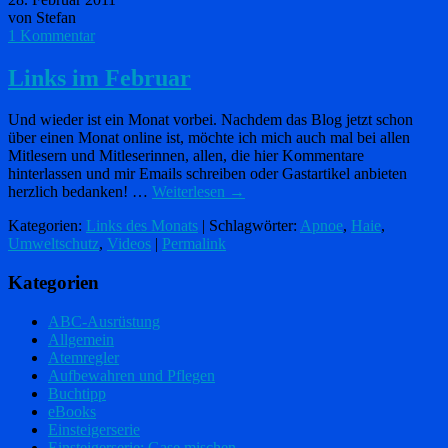
von Stefan
1 Kommentar
Links im Februar
Und wieder ist ein Monat vorbei. Nachdem das Blog jetzt schon
über einen Monat online ist, möchte ich mich auch mal bei allen
Mitlesern und Mitleserinnen, allen, die hier Kommentare
hinterlassen und mir Emails schreiben oder Gastartikel anbieten
herzlich bedanken! …
Weiterlesen
→
Kategorien:
Links des Monats
| Schlagwörter:
Apnoe
,
Haie
,
Umweltschutz
,
Videos
|
Permalink
Kategorien
ABC-Ausrüstung
Allgemein
Atemregler
Aufbewahren und Pflegen
Buchtipp
eBooks
Einsteigerserie
Einsteigerserie: Gase mischen