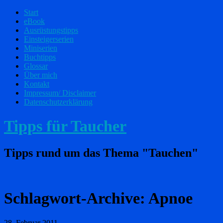
Start
eBook
Ausrüstungstipps
Einsteigerserien
Miniserien
Buchtipps
Glossar
Über mich
Kontakt
Impressum/ Disclaimer
Datenschutzerklärung
Tipps für Taucher
Tipps rund um das Thema "Tauchen"
Schlagwort-Archive:
Apnoe
28. Februar 2011