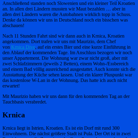
Anschließend standen noch Slowenien und ein kleiner Teil Kroatien
an. In allen drei Ländern mussten wir Maut bezahlen … aber in
allen drei Ländern waren die Autobahnen wirklich topp in Schuss.
Denke da können wir uns in Deutschland noch ein bisschen was
abschauen!
Nach 11 Stunden Fahrt sind wir dann auch in Krnica, Kroatien
angekommen. Dort trafen wir uns mit Maurizio, dem Chef
von
Krnica Dive
, auf ein erstes Bier und eine kurze Einführung in
den Ablauf der kommenden Tage. Im Anschluss bezogen wir noch
unser Appartement. Die Wohnung war zwar nicht groß, aber mit
zwei Schlafzimmern (jeweils 2 Betten), einem Wohn-/Essbereich
und einem Bad völlig ausreichend ausgestattet. Auch konnte sich die
Ausstattung der Küche sehen lassen. Und ein klarer Pluspunkt war
das kostenlose W-Lan in der Wohnung. Das hatte ich auch nicht
erwartet!
Mit Maurizio haben wir uns dann für den kommenden Tag an der
Tauchbasis verabredet.
Krnica
Krnica liegt in Istrien, Kroatien. Es ist ein Dorf mit rund 300
Einwohnern. Die nächst größere Stadt ist Pula. Der Ort ist in zwei