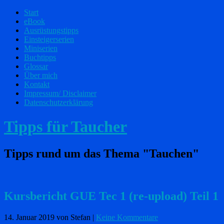
Start
eBook
Ausrüstungstipps
Einsteigerserien
Miniserien
Buchtipps
Glossar
Über mich
Kontakt
Impressum/ Disclaimer
Datenschutzerklärung
Tipps für Taucher
Tipps rund um das Thema "Tauchen"
Kursbericht GUE Tec 1 (re-upload) Teil 1
14. Januar 2019
von Stefan
|
Keine Kommentare