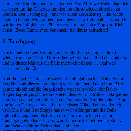
zurück zur Shotline und ab nach oben. Auf 21 m wechselte dann ich
als erster auf das Dekogas um den long hose wieder abgeben zu
können. Der Tauchgang – und vor allem der Aufstieg – lief schon
deutlich besser. Wir konnten beide besser die Tiefe halten, wodurch
wir immer auf gleicher Höhe waren. Und auch der Tipp von Rich,
einen „Deco Captain“ zu benennen, hat direkt gefruchtet!
3. Tauchgang
Nach einem kurzen Briefing an der Oberfläche, ging es direkt
wieder runter auf 30 m. Dort sollten wir dann das Reel einsammeln,
und es dieses Mal auf alle Fälle mit hoch bringen … egal was
passieren sollte 😉
Natürlich gab es auf Tiefe wieder die obligatorischen Valve Failures.
Das Neue an diesem Tauchgang war dann aber, dass mir auf 21 m,
gerade als ich auf die Stageflasche wechseln wollte, der Deko-
Regler kaputt ging! Dies bedeutete, dass wir uns Mikes Dekogas auf
dem Weg nach oben brüderlich teilen mussten. Auf dem einen Stopp
durfte ich Dekogas atmen, beim nächsten Mike, dann wieder ich,
usw. Die 9 und 6 m Stopps haben wir verlängert um die Deko
optimal anzupassen. Natürlich mussten wir auch bei diesem
Tauchgang eine Boje setzen, was dann doch zu ein wenig Stress
unter Wasser führte: Dekozeiten einhalten,