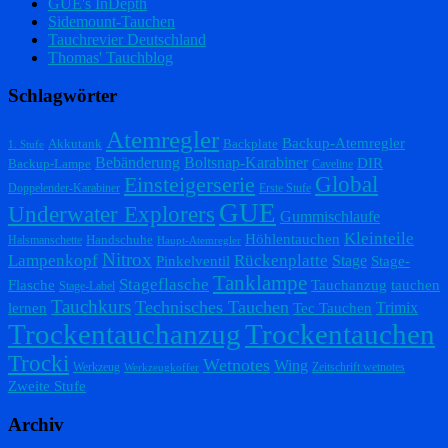
GUE's InDepth
Sidemount-Tauchen
Tauchrevier Deutschland
Thomas' Tauchblog
Schlagwörter
Atemregler
Backup-Atemregler
Akkutank
Backplate
1. Stufe
Bebänderung
Boltsnap-Karabiner
DIR
Backup-Lampe
Caveline
Einsteigerserie
Global
Doppelender-Karabiner
Erste Stufe
GUE
Underwater Explorers
Gummischlaufe
Kleinteile
Höhlentauchen
Handschuhe
Halsmanschette
Haupt-Atemregler
Nitrox
Lampenkopf
Rückenplatte
Stage
Pinkelventil
Stage-
Tanklampe
Stageflasche
Flasche
Tauchanzug
tauchen
Stage-Label
Tauchkurs
Technisches Tauchen
Trimix
lernen
Tec Tauchen
Trockentauchanzug
Trockentauchen
Trocki
Wetnotes
Wing
Werkzeug
Zeitschrift wetnotes
Werkzeugkoffer
Zweite Stufe
Archiv