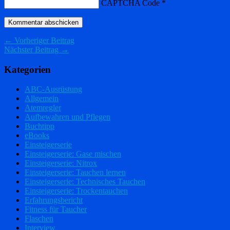
CAPTCHA Code
*
← Vorheriger Beitrag
Nächster Beitrag →
Kategorien
ABC-Ausrüstung
Allgemein
Atemregler
Aufbewahren und Pflegen
Buchtipp
eBooks
Einsteigerserie
Einsteigerserie: Gase mischen
Einsteigerserie: Nitrox
Einsteigerserie: Tauchen lernen
Einsteigerserie: Technisches Tauchen
Einsteigerserie: Trockentauchen
Erfahrungsbericht
Fitness für Taucher
Flaschen
Interview