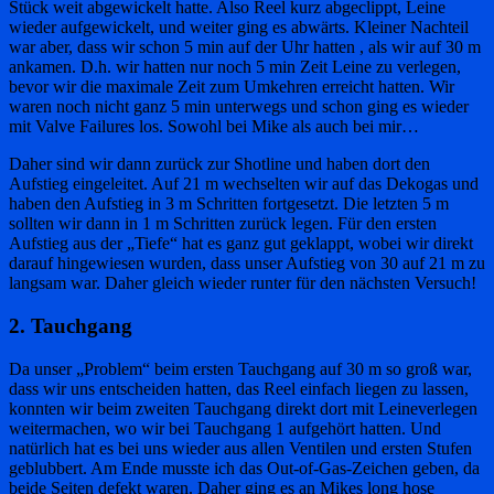
Stück weit abgewickelt hatte. Also Reel kurz abgeclippt, Leine
wieder aufgewickelt, und weiter ging es abwärts. Kleiner Nachteil
war aber, dass wir schon 5 min auf der Uhr hatten , als wir auf 30 m
ankamen. D.h. wir hatten nur noch 5 min Zeit Leine zu verlegen,
bevor wir die maximale Zeit zum Umkehren erreicht hatten. Wir
waren noch nicht ganz 5 min unterwegs und schon ging es wieder
mit Valve Failures los. Sowohl bei Mike als auch bei mir…
Daher sind wir dann zurück zur Shotline und haben dort den
Aufstieg eingeleitet. Auf 21 m wechselten wir auf das Dekogas und
haben den Aufstieg in 3 m Schritten fortgesetzt. Die letzten 5 m
sollten wir dann in 1 m Schritten zurück legen. Für den ersten
Aufstieg aus der „Tiefe“ hat es ganz gut geklappt, wobei wir direkt
darauf hingewiesen wurden, dass unser Aufstieg von 30 auf 21 m zu
langsam war. Daher gleich wieder runter für den nächsten Versuch!
2. Tauchgang
Da unser „Problem“ beim ersten Tauchgang auf 30 m so groß war,
dass wir uns entscheiden hatten, das Reel einfach liegen zu lassen,
konnten wir beim zweiten Tauchgang direkt dort mit Leineverlegen
weitermachen, wo wir bei Tauchgang 1 aufgehört hatten. Und
natürlich hat es bei uns wieder aus allen Ventilen und ersten Stufen
geblubbert. Am Ende musste ich das Out-of-Gas-Zeichen geben, da
beide Seiten defekt waren. Daher ging es an Mikes long hose