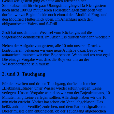
Genau wie gestern ging es heute auch wieder an den
Strandabschnitt für ein paar Übungstauchgänge. Da Rich gestern
noch nicht 100%ig mit unseren Flossenschlägen zufrieden wir,
durften wir zu Beginn beide noch einmal den Modified Frog- und
den Modified Flutter-Kick üben. Im Anschluss noch den
obligatorischen Valve- und S-Drill.
Zsolt hat uns dann den Wechsel vom Rückengas auf die
Stageflasche demonstriert. Im Anschluss durften wir dann wechseln.
Neben der Aufgabe von gestern, alle 10 min unseren Druck zu
kontrollieren, bekamen wir eine neue Aufgabe dazu: Bevor wir
auftauchten, mussten wir eine Boje setzten. Wann und wo war egal.
Die einzige Vorgabe war, dass die Boje vor uns an der
Wasseroberfläche sein musste.
2. und 3. Tauchgang
Für den zweiten und dritten Tauchgang, durfte auch meine
„Lieblingsaufgabe“ unter Wasser wieder erfüllt werden: Leine
verlegen. Unsere Vorgabe war, dass wir von der Bojenleine aus, 10
Minuten lang Leine verlegen sollten. Allerdings haben wir die 10
min nicht erreicht. Vorher hat schon ein Ventil abgeblasen. Das
heißt, anhalten, Ventil(e) zudrehen, und dem Partner signalisieren.
Dieser musste dann entscheiden, ob der Tauchgang abgebrochen