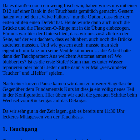
Da es draußen noch ein wenig frisch war, haben wir es uns mit einer
D12 auf einer Bank in der Tauchbasis gemütlich gemacht. Gestern
hatten wir bei den „Valve Failures“ nur die Option, dass eine der
ersten Stufen einen Defekt hat. Heute wurde dann auch noch die
Brücke und die Flaschen-O-Ringe mit in die Übung einbezogen.
Für uns war hier der Unterschied, dass wir uns zusätzlich zu der
Seite, auf der wir dachten, dass es blubbert, auch noch die Brücke
zudrehen mussten. Und wie gestern auch, musste man sich
eigentlich nur kurz um seine Ventile kümmern … die Arbeit hatte
dann der Tauchpartner: Aus welchem Automat atmet er? Wo
blubbert es? Ist es die erste Stufe? Kann man es unter Wasser
reparieren oder nicht? Jeder durfte dann vier Mal „verwundeter
Taucher“ und „Helfer“ spielen.
Nach einer kurzen Pause kamen wir dann zu unserer Stageflasche.
Gegenüber dem Fundamentals Kurs ist dies ja ein völlig neues Teil
in der Konfiguration. Hier übten wir auch die genauen Schritte beim
Wechsel vom Rückengas auf das Dekogas.
Da wir sehr gut in der Zeit lagen, gab es bereits um 11:30 Uhr
leckeres Mittagessen von der Tauchbasis.
1. Tauchgang