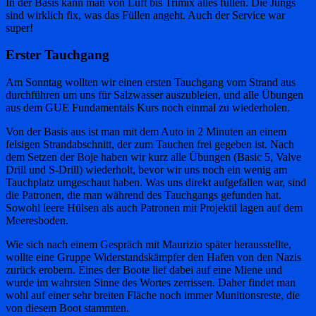
In der Basis kann man von Luft bis Trimix alles füllen. Die Jungs
sind wirklich fix, was das Füllen angeht. Auch der Service war
super!
Erster Tauchgang
Am Sonntag wollten wir einen ersten Tauchgang vom Strand aus
durchführen um uns für Salzwasser auszubleien, und alle Übungen
aus dem GUE Fundamentals Kurs noch einmal zu wiederholen.
Von der Basis aus ist man mit dem Auto in 2 Minuten an einem
felsigen Strandabschnitt, der zum Tauchen frei gegeben ist. Nach
dem Setzen der Boje haben wir kurz alle Übungen (Basic 5, Valve
Drill und S-Drill) wiederholt, bevor wir uns noch ein wenig am
Tauchplatz umgeschaut haben. Was uns direkt aufgefallen war, sind
die Patronen, die man während des Tauchgangs gefunden hat.
Sowohl leere Hülsen als auch Patronen mit Projektil lagen auf dem
Meeresboden.
Wie sich nach einem Gespräch mit Maurizio später herausstellte,
wollte eine Gruppe Widerstandskämpfer den Hafen von den Nazis
zurück erobern. Eines der Boote lief dabei auf eine Miene und
wurde im wahrsten Sinne des Wortes zerrissen. Daher findet man
wohl auf einer sehr breiten Fläche noch immer Munitionsreste, die
von diesem Boot stammten.