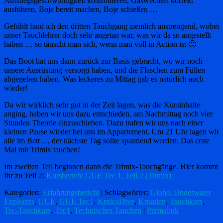
Aufstiegsgeschwindigkeit kontrollieren, Gaswechsel korrekt
ausführen, Boje bereit machen, Boje schießen …
Gefühlt fand ich den dritten Tauchgang ziemlich anstrengend, wobei
unser Tauchlehrer doch sehr angetan war, was wir da so angestellt
haben … so täuscht man sich, wenn man voll in Action ist 🙂
Das Boot hat uns dann zurück zur Basis gebracht, wo wir noch
unsere Ausrüstung versorgt haben, und die Flaschen zum Füllen
abgegeben haben. Was leckeres zu Mittag gab es natürlich auch
wieder!
Da wir wirklich sehr gut in der Zeit lagen, was die Kursinhalte
anging, haben wir uns dazu entschieden, am Nachmittag noch vier
Stunden Theorie einzuschieben. Dazu trafen wir uns nach einer
kleinen Pause wieder bei uns im Appartement. Um 21 Uhr lagen wir
alle im Bett … der nächste Tag sollte spannend werden: Das erste
Mal mit Trimix tauchen!
Im zweiten Teil beginnen dann die Trimix-Tauchgänge. Hier kommt
Ihr zu Teil 2:
Kursbericht GUE Tec 1, Teil 2 (Trimix)
Kategorien:
Erfahrungsbericht
| Schlagwörter:
Global Underwater
Explorers
,
GUE
,
GUE Tec1
,
KrnicaDive
,
Kroatien
,
Tauchkurs
,
Tec-Tauchkurs
,
Tec1
,
Technisches Tauchen
|
Permalink