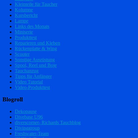
Kleinteile für Taucher
Kolumne
Kursbericht
Lampe
Links des Monats
Miniserie
Produkttest
Reparieren und Kleben
Rückenplatte & Wing
Scooter
Sonstige Ausrüstung
Spool, Reel und Boje
Tauchanzug
Tipps für Anfänger
Video Tutorial
Video-Produkttest
Blogroll
Dekopause
Divebase U96
diverscorner- Richards Tauchblog
Divinggroup
Freshwater-Team