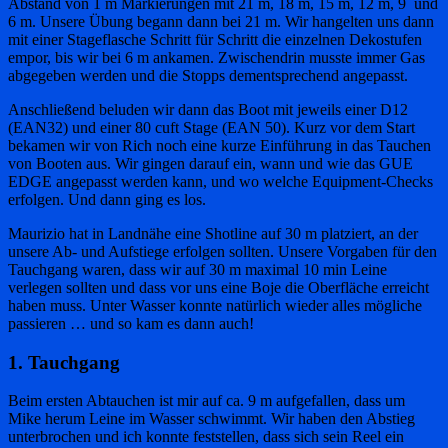
Abstand von 1 m Markierungen mit 21 m, 18 m, 15 m, 12 m, 9 und
6 m. Unsere Übung begann dann bei 21 m. Wir hangelten uns dann
mit einer Stageflasche Schritt für Schritt die einzelnen Dekostufen
empor, bis wir bei 6 m ankamen. Zwischendrin musste immer Gas
abgegeben werden und die Stopps dementsprechend angepasst.
Anschließend beluden wir dann das Boot mit jeweils einer D12
(EAN32) und einer 80 cuft Stage (EAN 50). Kurz vor dem Start
bekamen wir von Rich noch eine kurze Einführung in das Tauchen
von Booten aus. Wir gingen darauf ein, wann und wie das GUE
EDGE angepasst werden kann, und wo welche Equipment-Checks
erfolgen. Und dann ging es los.
Maurizio hat in Landnähe eine Shotline auf 30 m platziert, an der
unsere Ab- und Aufstiege erfolgen sollten. Unsere Vorgaben für den
Tauchgang waren, dass wir auf 30 m maximal 10 min Leine
verlegen sollten und dass vor uns eine Boje die Oberfläche erreicht
haben muss. Unter Wasser konnte natürlich wieder alles mögliche
passieren … und so kam es dann auch!
1. Tauchgang
Beim ersten Abtauchen ist mir auf ca. 9 m aufgefallen, dass um
Mike herum Leine im Wasser schwimmt. Wir haben den Abstieg
unterbrochen und ich konnte feststellen, dass sich sein Reel ein