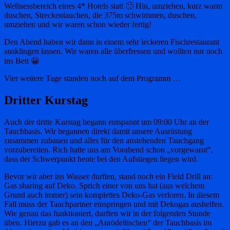
Wellnessbereich eines 4* Hotels statt 🙂 Hin, umziehen, kurz warm
duschen, Streckentauchen, die 375m schwimmen, duschen,
umziehen und wir waren schon wieder fertig!
Den Abend haben wir dann in einem sehr leckeren Fischrestaurant
ausklingen lassen. Wir waren alle überfressen und wollten nur noch
ins Bett 😀
Vier weitere Tage standen noch auf dem Programm …
Dritter Kurstag
Auch der dritte Kurstag begann entspannt um 09:00 Uhr an der
Tauchbasis. Wir begannen direkt damit unsere Ausrüstung
zusammen zubauen und alles für den anstehenden Tauchgang
vorzubereiten. Rich hatte uns am Vorabend schon „vorgewarnt“,
dass der Schwerpunkt heute bei den Aufstiegen liegen wird.
Bevor wir aber ins Wasser durften, stand noch ein Field Drill an:
Gas sharing auf Deko. Sprich einer von uns hat (aus welchem
Grund auch immer) sein komplettes Deko-Gas verloren. In diesem
Fall muss der Tauchpartner einspringen und mit Dekogas aushelfen.
Wie genau das funktioniert, durften wir in der folgenden Stunde
üben. Hierzu gab es an den „Anrödeltischen“ der Tauchbasis im