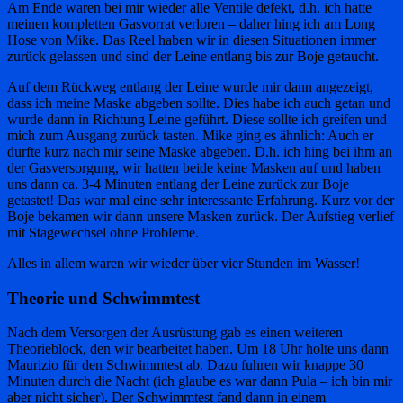
Am Ende waren bei mir wieder alle Ventile defekt, d.h. ich hatte
meinen kompletten Gasvorrat verloren – daher hing ich am Long
Hose von Mike. Das Reel haben wir in diesen Situationen immer
zurück gelassen und sind der Leine entlang bis zur Boje getaucht.
Auf dem Rückweg entlang der Leine wurde mir dann angezeigt,
dass ich meine Maske abgeben sollte. Dies habe ich auch getan und
wurde dann in Richtung Leine geführt. Diese sollte ich greifen und
mich zum Ausgang zurück tasten. Mike ging es ähnlich: Auch er
durfte kurz nach mir seine Maske abgeben. D.h. ich hing bei ihm an
der Gasversorgung, wir hatten beide keine Masken auf und haben
uns dann ca. 3-4 Minuten entlang der Leine zurück zur Boje
getastet! Das war mal eine sehr interessante Erfahrung. Kurz vor der
Boje bekamen wir dann unsere Masken zurück. Der Aufstieg verlief
mit Stagewechsel ohne Probleme.
Alles in allem waren wir wieder über vier Stunden im Wasser!
Theorie und Schwimmtest
Nach dem Versorgen der Ausrüstung gab es einen weiteren
Theorieblock, den wir bearbeitet haben. Um 18 Uhr holte uns dann
Maurizio für den Schwimmtest ab. Dazu fuhren wir knappe 30
Minuten durch die Nacht (ich glaube es war dann Pula – ich bin mir
aber nicht sicher). Der Schwimmtest fand dann in einem