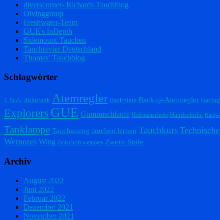
diverscorner- Richards Tauchblog
Divinggroup
Freshwater-Team
GUE's InDepth
Sidemount-Tauchen
Tauchrevier Deutschland
Thomas' Tauchblog
Schlagwörter
Atemregler
Backup-Atemregler
Akkutank
Backplate
Backu
1. Stufe
GUE
Explorers
Gummischlaufe
Handschuhe
Halsmanschette
Haupt
Tanklampe
Tauchkurs
Technische
Tauchanzug
tauchen lernen
Wetnotes
Wing
Zweite Stufe
Zeitschrift wetnotes
Archiv
August 2022
Juni 2022
Februar 2022
Dezember 2021
November 2021