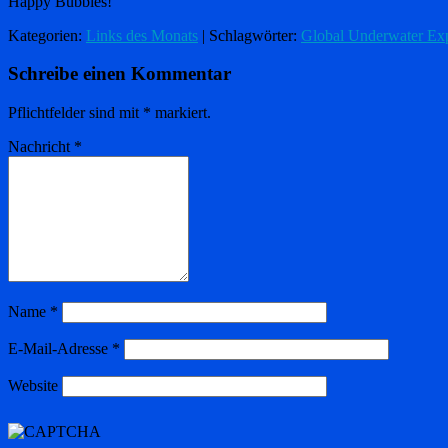
Happy Bubbles!
Kategorien:
Links des Monats
| Schlagwörter:
Global Underwater Exp
Schreibe einen Kommentar
Pflichtfelder sind mit
*
markiert.
Nachricht
*
Name
*
E-Mail-Adresse
*
Website