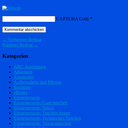
CAPTCHA Code
*
← Vorheriger Beitrag
Nächster Beitrag →
Kategorien
ABC-Ausrüstung
Allgemein
Atemregler
Aufbewahren und Pflegen
Buchtipp
eBooks
Einsteigerserie
Einsteigerserie: Gase mischen
Einsteigerserie: Nitrox
Einsteigerserie: Tauchen lernen
Einsteigerserie: Technisches Tauchen
Einsteigerserie: Trockentauchen