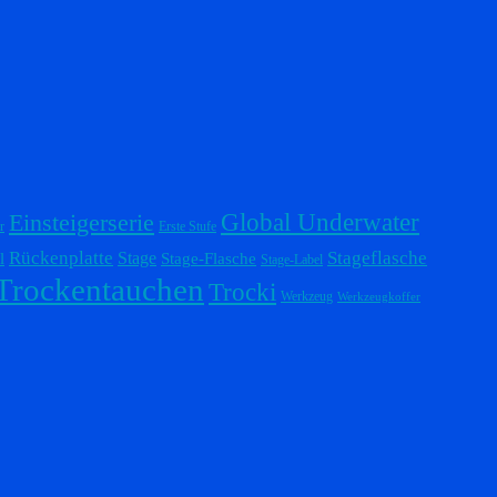
Einsteigerserie
Global Underwater
r
Erste Stufe
Stageflasche
Rückenplatte
Stage
l
Stage-Flasche
Stage-Label
Trockentauchen
Trocki
Werkzeug
Werkzeugkoffer