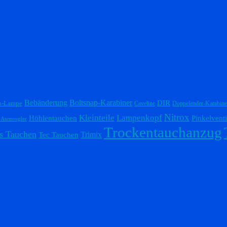
Bebänderung
Boltsnap-Karabiner
DIR
p-Lampe
Caveline
Doppelender-Karabine
Nitrox
Lampenkopf
Kleinteile
Höhlentauchen
Pinkelventi
-Atemregler
Trockentauchanzug
s Tauchen
Trimix
Tec Tauchen