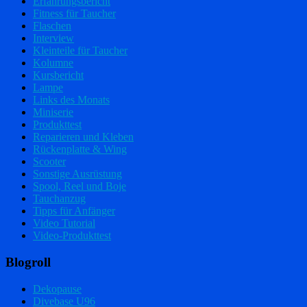
Erfahrungsbericht
Fitness für Taucher
Flaschen
Interview
Kleinteile für Taucher
Kolumne
Kursbericht
Lampe
Links des Monats
Miniserie
Produkttest
Reparieren und Kleben
Rückenplatte & Wing
Scooter
Sonstige Ausrüstung
Spool, Reel und Boje
Tauchanzug
Tipps für Anfänger
Video Tutorial
Video-Produkttest
Blogroll
Dekopause
Divebase U96