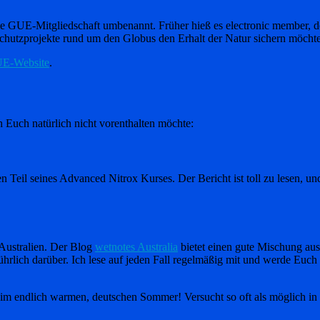
ie GUE-Mitgliedschaft umbenannt. Früher hieß es electronic member, 
ltschutzprojekte rund um den Globus den Erhalt der Natur sichern möchte
E-Website
.
h Euch natürlich nicht vorenthalten möchte:
Teil seines Advanced Nitrox Kurses. Der Bericht ist toll zu lesen, und
Australien. Der Blog
wetnotes Australia
bietet einen gute Mischung aus
ührlich darüber. Ich lese auf jeden Fall regelmäßig mit und werde Euc
 im endlich warmen, deutschen Sommer! Versucht so oft als möglich in 