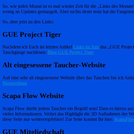
So, wie jeden Monat ist es mal wieder Zeit für die „Links des Monats
wenig an Updates gemangelt. Aber nichts desto trotz hat die Fange
So, aber jetzt zu den Links:
GUE Project Tiger
Nachdem ich Euch im letzten Artikel
Links im Juni
das „GUE Project T
Tauchgänge nachlesen:
Blog GUE Project Tiger
Alt eingesessene Taucher-Website
Auf eine sehr alt eingesessene Website über das Tauchen bin ich Anfa
Neoprenhaut
Scapa Flow Website
Scapa Flow dürfte jedem Taucher ein Begriff sein! Dass es hierzu au
vielen Informationen. Wobei das Highlight die 3D Aufnahmen der Wrac
diese Seite nur weiterempfehlen! Zur Seite kommt Ihr hier:
ScapaFlo
GUE Mitgliedschaft