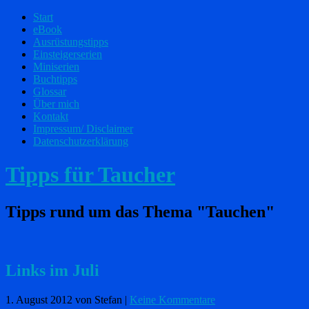
Start
eBook
Ausrüstungstipps
Einsteigerserien
Miniserien
Buchtipps
Glossar
Über mich
Kontakt
Impressum/ Disclaimer
Datenschutzerklärung
Tipps für Taucher
Tipps rund um das Thema "Tauchen"
Links im Juli
1. August 2012
von Stefan
|
Keine Kommentare