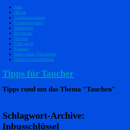
Start
eBook
Ausrüstungstipps
Einsteigerserien
Miniserien
Buchtipps
Glossar
Über mich
Kontakt
Impressum/ Disclaimer
Datenschutzerklärung
Tipps für Taucher
Tipps rund um das Thema "Tauchen"
Schlagwort-Archive:
Inbusschlüssel