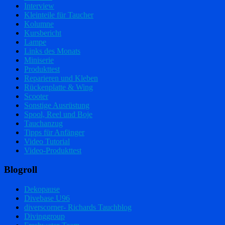
Interview
Kleinteile für Taucher
Kolumne
Kursbericht
Lampe
Links des Monats
Miniserie
Produkttest
Reparieren und Kleben
Rückenplatte & Wing
Scooter
Sonstige Ausrüstung
Spool, Reel und Boje
Tauchanzug
Tipps für Anfänger
Video Tutorial
Video-Produkttest
Blogroll
Dekopause
Divebase U96
diverscorner- Richards Tauchblog
Divinggroup