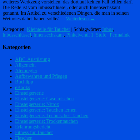
weiteres Werkzeug vorstellen, das dort auf keinen Fall fehlen darf.
Die Rede ist vom Inbusschlüssel, oder auch Innensechskant
genannt. Im Artikel zu verschiedenen Dingen, die man in seinen
Wetnotes dabei haben sollte/ …
Weiterlesen
→
Kategorien:
Kleinteile für Taucher
| Schlagwörter:
Inbus
,
Inbusschlüssel
,
Innensechskant
,
Pinkelventil 1. Stufe
|
Permalink
Kategorien
ABC-Ausrüstung
Allgemein
Atemregler
Aufbewahren und Pflegen
Buchtipp
eBooks
Einsteigerserie
Einsteigerserie: Gase mischen
Einsteigerserie: Nitrox
Einsteigerserie: Tauchen lernen
Einsteigerserie: Technisches Tauchen
Einsteigerserie: Trockentauchen
Erfahrungsbericht
Fitness für Taucher
Flaschen