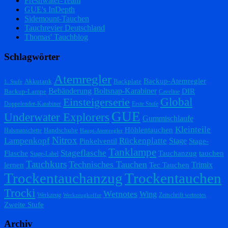
Freshwater-Team
GUE's InDepth
Sidemount-Tauchen
Tauchrevier Deutschland
Thomas' Tauchblog
Schlagwörter
Atemregler
Backup-Atemregler
Akkutank
Backplate
1. Stufe
Bebänderung
Boltsnap-Karabiner
DIR
Backup-Lampe
Caveline
Einsteigerserie
Global
Doppelender-Karabiner
Erste Stufe
GUE
Underwater Explorers
Gummischlaufe
Kleinteile
Höhlentauchen
Handschuhe
Halsmanschette
Haupt-Atemregler
Nitrox
Lampenkopf
Rückenplatte
Stage
Pinkelventil
Stage-
Tanklampe
Stageflasche
Flasche
Tauchanzug
tauchen
Stage-Label
Tauchkurs
Technisches Tauchen
Trimix
lernen
Tec Tauchen
Trockentauchanzug
Trockentauchen
Trocki
Wetnotes
Wing
Werkzeug
Zeitschrift wetnotes
Werkzeugkoffer
Zweite Stufe
Archiv