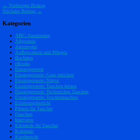
← Vorheriger Beitrag
Nächster Beitrag →
Kategorien
ABC-Ausrüstung
Allgemein
Atemregler
Aufbewahren und Pflegen
Buchtipp
eBooks
Einsteigerserie
Einsteigerserie: Gase mischen
Einsteigerserie: Nitrox
Einsteigerserie: Tauchen lernen
Einsteigerserie: Technisches Tauchen
Einsteigerserie: Trockentauchen
Erfahrungsbericht
Fitness für Taucher
Flaschen
Interview
Kleinteile für Taucher
Kolumne
Kursbericht