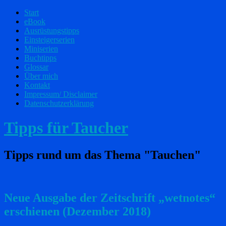
Start
eBook
Ausrüstungstipps
Einsteigerserien
Miniserien
Buchtipps
Glossar
Über mich
Kontakt
Impressum/ Disclaimer
Datenschutzerklärung
Tipps für Taucher
Tipps rund um das Thema "Tauchen"
Neue Ausgabe der Zeitschrift „wetnotes“
erschienen (Dezember 2018)