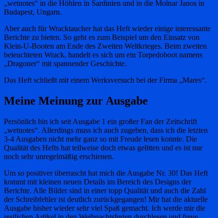
„wetnotes“ in die Höhlen in Sardinien und in die Molnar Janos in
Budapest, Ungarn.
Aber auch für Wracktaucher hat das Heft wieder einige interessante
Berichte zu bieten. So geht es zum Beispiel um den Einsatz von
Klein-U-Booten am Ende des Zweiten Weltkrieges. Beim zweiten
beleuchteten Wrack, handelt es sich um ein Torpedoboot namens
„Dragoner“ mit spannender Geschichte.
Das Heft schließt mit einem Werksversuch bei der Firma „Mares“.
Meine Meinung zur Ausgabe
Persönlich bin ich seit Ausgabe 1 ein großer Fan der Zeitschrift
„wetnotes“. Allerdings muss ich auch zugeben, dass ich die letzten
3-4 Ausgaben nicht mehr ganz so mit Freude lesen konnte. Die
Qualität des Hefts hat teilweise doch etwas gelitten und es ist nur
noch sehr unregelmäßig erschienen.
Um so positiver überrascht hat mich die Ausgabe Nr. 30! Das Heft
kommt mit kleinen neuen Details im Bereich des Designs der
Berichte. Alle Bilder sind in einer topp Qualität und auch die Zahl
der Schreibfehler ist deutlich zurückgegangen! Mir hat die aktuelle
Ausgabe bisher wieder sehr viel Spaß gemacht. Ich werde mir die
restlichen Artikel in den Weihnachtsferien durchlesen und freue