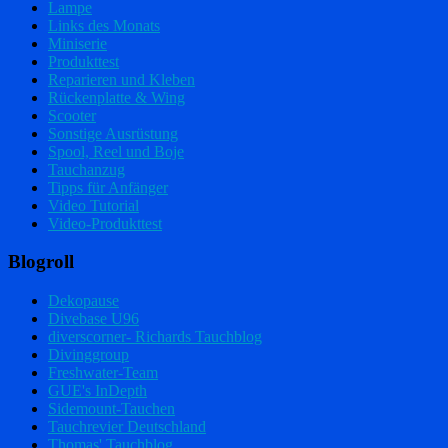
Lampe
Links des Monats
Miniserie
Produkttest
Reparieren und Kleben
Rückenplatte & Wing
Scooter
Sonstige Ausrüstung
Spool, Reel und Boje
Tauchanzug
Tipps für Anfänger
Video Tutorial
Video-Produkttest
Blogroll
Dekopause
Divebase U96
diverscorner- Richards Tauchblog
Divinggroup
Freshwater-Team
GUE's InDepth
Sidemount-Tauchen
Tauchrevier Deutschland
Thomas' Tauchblog