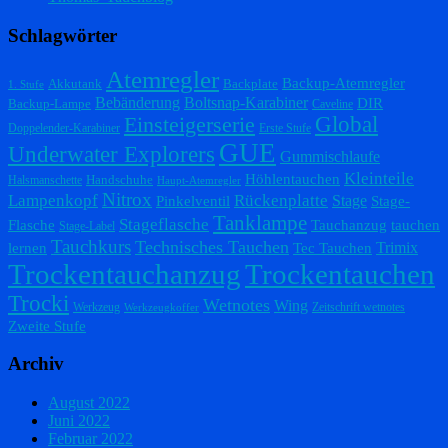
Schlagwörter
Atemregler
Backup-Atemregler
Akkutank
Backplate
1. Stufe
Bebänderung
Boltsnap-Karabiner
DIR
Backup-Lampe
Caveline
Einsteigerserie
Global
Doppelender-Karabiner
Erste Stufe
GUE
Underwater Explorers
Gummischlaufe
Kleinteile
Höhlentauchen
Handschuhe
Halsmanschette
Haupt-Atemregler
Nitrox
Lampenkopf
Rückenplatte
Stage
Pinkelventil
Stage-
Tanklampe
Stageflasche
Flasche
Tauchanzug
tauchen
Stage-Label
Tauchkurs
Technisches Tauchen
Trimix
lernen
Tec Tauchen
Trockentauchanzug
Trockentauchen
Trocki
Wetnotes
Wing
Werkzeug
Zeitschrift wetnotes
Werkzeugkoffer
Zweite Stufe
Archiv
August 2022
Juni 2022
Februar 2022