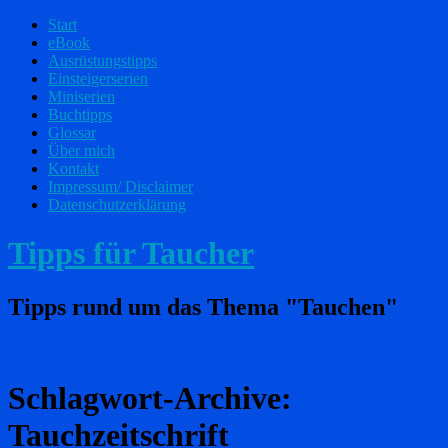
Start
eBook
Ausrüstungstipps
Einsteigerserien
Miniserien
Buchtipps
Glossar
Über mich
Kontakt
Impressum/ Disclaimer
Datenschutzerklärung
Tipps für Taucher
Tipps rund um das Thema "Tauchen"
Schlagwort-Archive:
Tauchzeitschrift