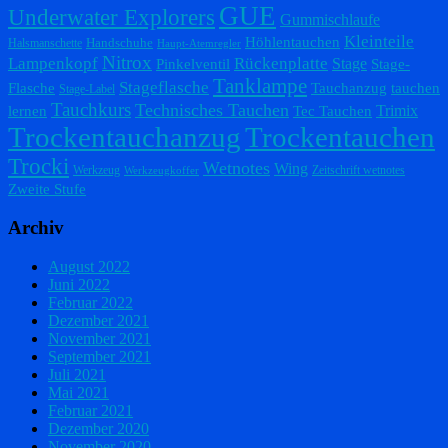
GUE
Underwater Explorers
Gummischlaufe
Kleinteile
Höhlentauchen
Handschuhe
Halsmanschette
Haupt-Atemregler
Nitrox
Lampenkopf
Rückenplatte
Stage
Pinkelventil
Stage-
Tanklampe
Stageflasche
Flasche
Tauchanzug
tauchen
Stage-Label
Tauchkurs
Technisches Tauchen
Trimix
lernen
Tec Tauchen
Trockentauchanzug
Trockentauchen
Trocki
Wetnotes
Wing
Werkzeug
Zeitschrift wetnotes
Werkzeugkoffer
Zweite Stufe
Archiv
August 2022
Juni 2022
Februar 2022
Dezember 2021
November 2021
September 2021
Juli 2021
Mai 2021
Februar 2021
Dezember 2020
November 2020