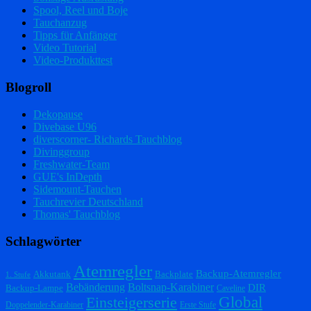
Spool, Reel und Boje
Tauchanzug
Tipps für Anfänger
Video Tutorial
Video-Produkttest
Blogroll
Dekopause
Divebase U96
diverscorner- Richards Tauchblog
Divinggroup
Freshwater-Team
GUE's InDepth
Sidemount-Tauchen
Tauchrevier Deutschland
Thomas' Tauchblog
Schlagwörter
Atemregler
Backup-Atemregler
Akkutank
Backplate
1. Stufe
Bebänderung
Boltsnap-Karabiner
DIR
Backup-Lampe
Caveline
Einsteigerserie
Global
Doppelender-Karabiner
Erste Stufe