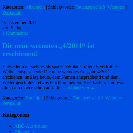
Kategorien:
Allgemein
| Schlagwörter:
Tauchzeitschrift
,
Wetnotes
|
Permalink
9. Dezember 2011
von Stefan
1 Kommentar
Die neue wetnotes „4/2011“ ist
erschienen!
Entweder man sieht es als spätes Nikolaus- oder als verfrühtes
Weihnachtsgeschenk: Die neue wetnotes Ausgabe 4/2011 ist
erschienen, und lag heute, dem Namen entsprechend und dem
Wetter geschuldet, etwas feucht in meinem Briefkasten. Und was
direkt am Cover schon auffällt: …
Weiterlesen
→
Kategorien:
Buchtipp
| Schlagwörter:
Tauchzeitschrift
,
Wetnotes
|
Permalink
Kategorien
ABC-Ausrüstung
Allgemein