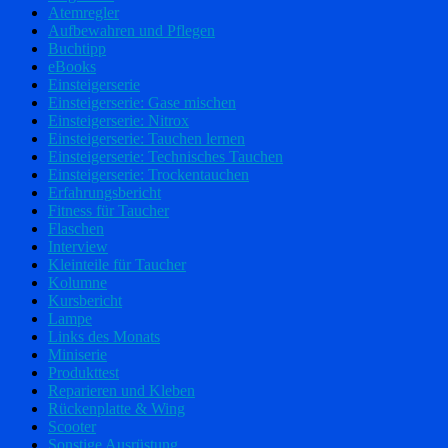
Atemregler
Aufbewahren und Pflegen
Buchtipp
eBooks
Einsteigerserie
Einsteigerserie: Gase mischen
Einsteigerserie: Nitrox
Einsteigerserie: Tauchen lernen
Einsteigerserie: Technisches Tauchen
Einsteigerserie: Trockentauchen
Erfahrungsbericht
Fitness für Taucher
Flaschen
Interview
Kleinteile für Taucher
Kolumne
Kursbericht
Lampe
Links des Monats
Miniserie
Produkttest
Reparieren und Kleben
Rückenplatte & Wing
Scooter
Sonstige Ausrüstung