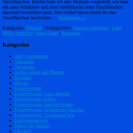
Tauchflaschen. Hierbei hatte ich eine Methode vorgestellt, wie man
mit einer Schablone und einer Sprühflasche seine Tauchflaschen
dauerhaft beschriften kann. Den Artikel hierzu findet Ihr hier:
Tauchflaschen beschriften …
Weiterlesen
→
Kategorien:
Flaschen
| Schlagwörter:
Flaschen markieren
,
Label
,
MOD Aufkleber
,
Stage-Label
|
Permalink
Kategorien
ABC-Ausrüstung
Allgemein
Atemregler
Aufbewahren und Pflegen
Buchtipp
eBooks
Einsteigerserie
Einsteigerserie: Gase mischen
Einsteigerserie: Nitrox
Einsteigerserie: Tauchen lernen
Einsteigerserie: Technisches Tauchen
Einsteigerserie: Trockentauchen
Erfahrungsbericht
Fitness für Taucher
Flaschen