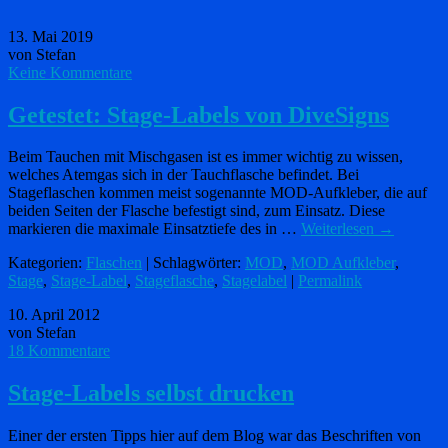
13. Mai 2019
von Stefan
Keine Kommentare
Getestet: Stage-Labels von DiveSigns
Beim Tauchen mit Mischgasen ist es immer wichtig zu wissen,
welches Atemgas sich in der Tauchflasche befindet. Bei
Stageflaschen kommen meist sogenannte MOD-Aufkleber, die auf
beiden Seiten der Flasche befestigt sind, zum Einsatz. Diese
markieren die maximale Einsatztiefe des in …
Weiterlesen
→
Kategorien:
Flaschen
| Schlagwörter:
MOD
,
MOD Aufkleber
,
Stage
,
Stage-Label
,
Stageflasche
,
Stagelabel
|
Permalink
10. April 2012
von Stefan
18 Kommentare
Stage-Labels selbst drucken
Einer der ersten Tipps hier auf dem Blog war das Beschriften von