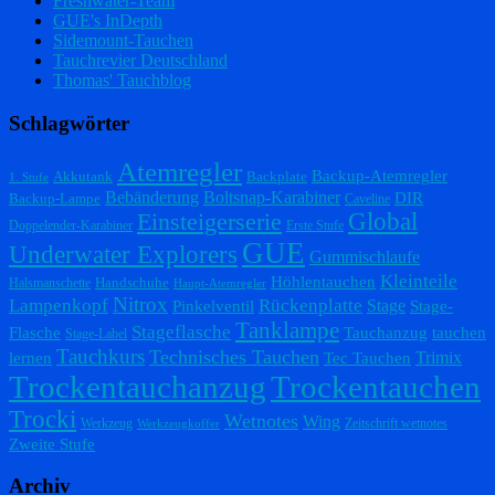
Freshwater-Team
GUE's InDepth
Sidemount-Tauchen
Tauchrevier Deutschland
Thomas' Tauchblog
Schlagwörter
Atemregler
Backup-Atemregler
Akkutank
Backplate
1. Stufe
Bebänderung
Boltsnap-Karabiner
DIR
Backup-Lampe
Caveline
Einsteigerserie
Global
Doppelender-Karabiner
Erste Stufe
GUE
Underwater Explorers
Gummischlaufe
Kleinteile
Höhlentauchen
Handschuhe
Halsmanschette
Haupt-Atemregler
Nitrox
Lampenkopf
Rückenplatte
Stage
Pinkelventil
Stage-
Tanklampe
Stageflasche
Flasche
Tauchanzug
tauchen
Stage-Label
Tauchkurs
Technisches Tauchen
Trimix
lernen
Tec Tauchen
Trockentauchanzug
Trockentauchen
Trocki
Wetnotes
Wing
Werkzeug
Zeitschrift wetnotes
Werkzeugkoffer
Zweite Stufe
Archiv