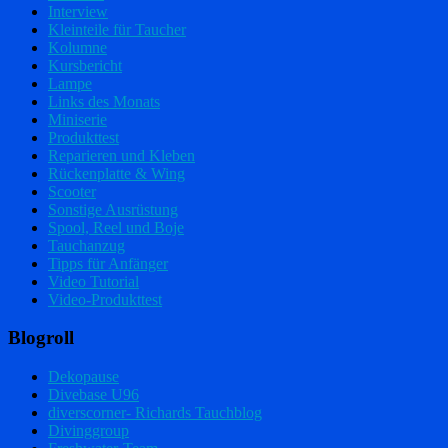
Interview
Kleinteile für Taucher
Kolumne
Kursbericht
Lampe
Links des Monats
Miniserie
Produkttest
Reparieren und Kleben
Rückenplatte & Wing
Scooter
Sonstige Ausrüstung
Spool, Reel und Boje
Tauchanzug
Tipps für Anfänger
Video Tutorial
Video-Produkttest
Blogroll
Dekopause
Divebase U96
diverscorner- Richards Tauchblog
Divinggroup