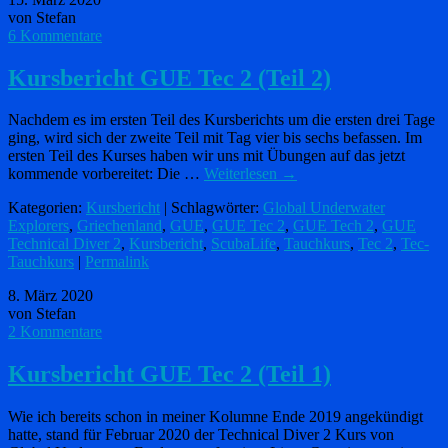
von Stefan
6 Kommentare
Kursbericht GUE Tec 2 (Teil 2)
Nachdem es im ersten Teil des Kursberichts um die ersten drei Tage
ging, wird sich der zweite Teil mit Tag vier bis sechs befassen. Im
ersten Teil des Kurses haben wir uns mit Übungen auf das jetzt
kommende vorbereitet: Die …
Weiterlesen
→
Kategorien:
Kursbericht
| Schlagwörter:
Global Underwater
Explorers
,
Griechenland
,
GUE
,
GUE Tec 2
,
GUE Tech 2
,
GUE
Technical Diver 2
,
Kursbericht
,
ScubaLife
,
Tauchkurs
,
Tec 2
,
Tec-
Tauchkurs
|
Permalink
8. März 2020
von Stefan
2 Kommentare
Kursbericht GUE Tec 2 (Teil 1)
Wie ich bereits schon in meiner Kolumne Ende 2019 angekündigt
hatte, stand für Februar 2020 der Technical Diver 2 Kurs von