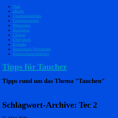
Start
eBook
Ausrüstungstipps
Einsteigerserien
Miniserien
Buchtipps
Glossar
Über mich
Kontakt
Impressum/ Disclaimer
Datenschutzerklärung
Tipps für Taucher
Tipps rund um das Thema "Tauchen"
Schlagwort-Archive:
Tec 2
15. März 2020