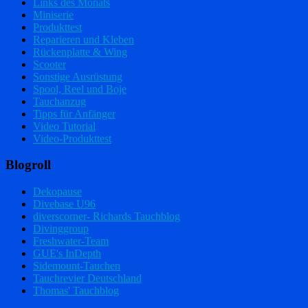
Links des Monats
Miniserie
Produkttest
Reparieren und Kleben
Rückenplatte & Wing
Scooter
Sonstige Ausrüstung
Spool, Reel und Boje
Tauchanzug
Tipps für Anfänger
Video Tutorial
Video-Produkttest
Blogroll
Dekopause
Divebase U96
diverscorner- Richards Tauchblog
Divinggroup
Freshwater-Team
GUE's InDepth
Sidemount-Tauchen
Tauchrevier Deutschland
Thomas' Tauchblog