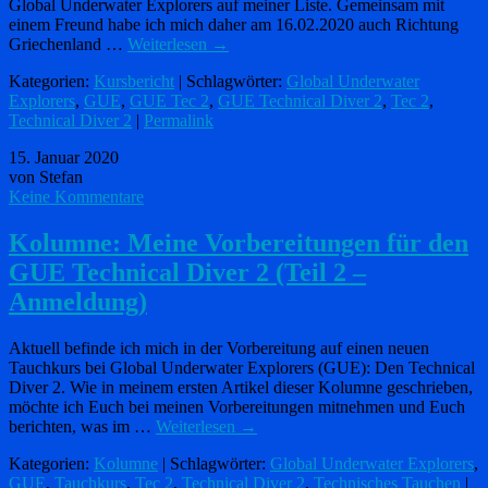
Global Underwater Explorers auf meiner Liste. Gemeinsam mit
einem Freund habe ich mich daher am 16.02.2020 auch Richtung
Griechenland …
Weiterlesen
→
Kategorien:
Kursbericht
| Schlagwörter:
Global Underwater
Explorers
,
GUE
,
GUE Tec 2
,
GUE Technical Diver 2
,
Tec 2
,
Technical Diver 2
|
Permalink
15. Januar 2020
von Stefan
Keine Kommentare
Kolumne: Meine Vorbereitungen für den
GUE Technical Diver 2 (Teil 2 –
Anmeldung)
Aktuell befinde ich mich in der Vorbereitung auf einen neuen
Tauchkurs bei Global Underwater Explorers (GUE): Den Technical
Diver 2. Wie in meinem ersten Artikel dieser Kolumne geschrieben,
möchte ich Euch bei meinen Vorbereitungen mitnehmen und Euch
berichten, was im …
Weiterlesen
→
Kategorien:
Kolumne
| Schlagwörter:
Global Underwater Explorers
,
GUE
,
Tauchkurs
,
Tec 2
,
Technical Diver 2
,
Technisches Tauchen
|