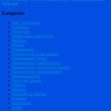
Permalink
Kategorien
ABC-Ausrüstung
Allgemein
Atemregler
Aufbewahren und Pflegen
Buchtipp
eBooks
Einsteigerserie
Einsteigerserie: Gase mischen
Einsteigerserie: Nitrox
Einsteigerserie: Tauchen lernen
Einsteigerserie: Technisches Tauchen
Einsteigerserie: Trockentauchen
Erfahrungsbericht
Fitness für Taucher
Flaschen
Interview
Kleinteile für Taucher
Kolumne
Kursbericht
Lampe