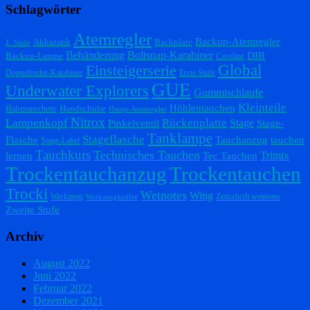
Schlagwörter
Atemregler
Backup-Atemregler
Akkutank
Backplate
1. Stufe
Bebänderung
Boltsnap-Karabiner
DIR
Backup-Lampe
Caveline
Einsteigerserie
Global
Doppelender-Karabiner
Erste Stufe
GUE
Underwater Explorers
Gummischlaufe
Kleinteile
Höhlentauchen
Handschuhe
Halsmanschette
Haupt-Atemregler
Nitrox
Lampenkopf
Rückenplatte
Stage
Pinkelventil
Stage-
Tanklampe
Stageflasche
Flasche
Tauchanzug
tauchen
Stage-Label
Tauchkurs
Technisches Tauchen
Trimix
lernen
Tec Tauchen
Trockentauchanzug
Trockentauchen
Trocki
Wetnotes
Wing
Werkzeug
Zeitschrift wetnotes
Werkzeugkoffer
Zweite Stufe
Archiv
August 2022
Juni 2022
Februar 2022
Dezember 2021