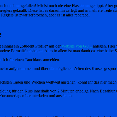
ch noch umgefallen! Mir ist noch nie eine Flasche umgekippt. Aber gen
eglers geknallt. Diese hat es daraufhin zerlegt und in mehrere Teile auf
s Reglers ist zwar zerbrochen, aber es ist alles reparabel.
2
inmal ein „Student Profile“ auf der
Website von GUE
anlegen. Hier 
dere Formalität abhaken. Alles in allem ist man damit ca. eine halbe S
an sich für einen Tauchkurs anmelden.
uctor aufgenommen und über die möglichen Zeiten des Kurses gesproche
ächsten Tagen und Wochen weltweit anstehen, könnt Ihr das hier mac
meldung für den Kurs innerhalb von 2 Minuten erledigt. Nach Bezahl
 Kursunterlagen herunterladen und anschauen.