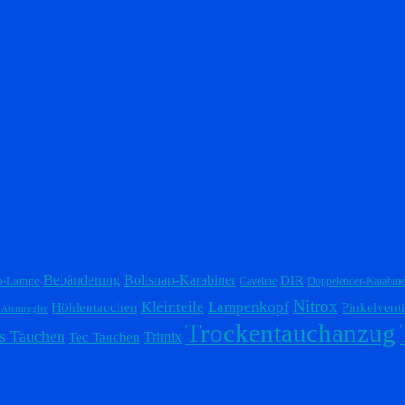
Bebänderung
Boltsnap-Karabiner
DIR
p-Lampe
Caveline
Doppelender-Karabine
Nitrox
Lampenkopf
Kleinteile
Höhlentauchen
Pinkelventi
-Atemregler
Trockentauchanzug
s Tauchen
Trimix
Tec Tauchen