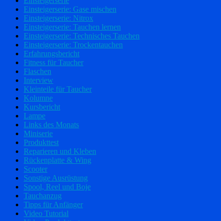
Einsteigerserie
Einsteigerserie: Gase mischen
Einsteigerserie: Nitrox
Einsteigerserie: Tauchen lernen
Einsteigerserie: Technisches Tauchen
Einsteigerserie: Trockentauchen
Erfahrungsbericht
Fitness für Taucher
Flaschen
Interview
Kleinteile für Taucher
Kolumne
Kursbericht
Lampe
Links des Monats
Miniserie
Produkttest
Reparieren und Kleben
Rückenplatte & Wing
Scooter
Sonstige Ausrüstung
Spool, Reel und Boje
Tauchanzug
Tipps für Anfänger
Video Tutorial