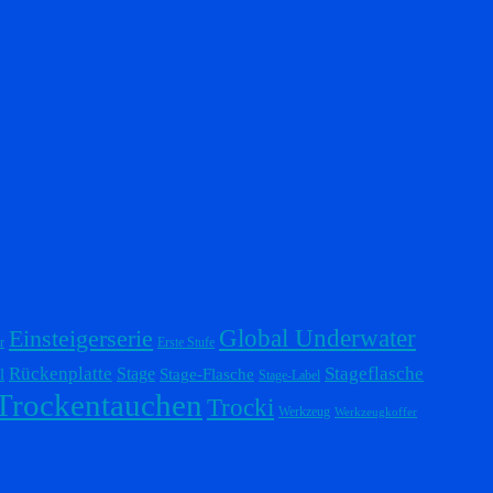
Einsteigerserie
Global Underwater
r
Erste Stufe
Stageflasche
Rückenplatte
Stage
l
Stage-Flasche
Stage-Label
Trockentauchen
Trocki
Werkzeug
Werkzeugkoffer