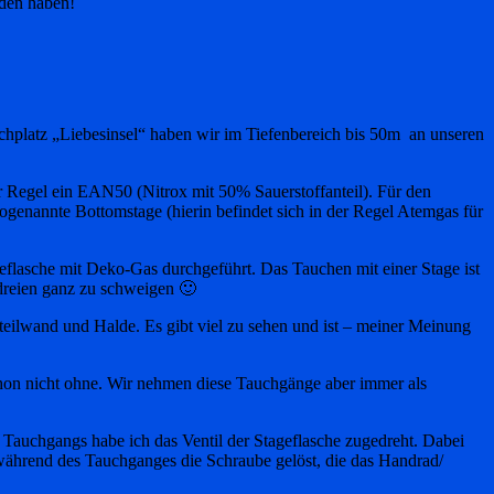
nden haben!
chplatz „Liebesinsel“ haben wir im Tiefenbereich bis 50m an unseren
er Regel ein EAN50 (Nitrox mit 50% Sauerstoffanteil). Für den
genannte Bottomstage (hierin befindet sich in der Regel Atemgas für
geflasche mit Deko-Gas durchgeführt. Das Tauchen mit einer Stage ist
 dreien ganz zu schweigen 🙂
teilwand und Halde. Es gibt viel zu sehen und ist – meiner Meinung
on nicht ohne. Wir nehmen diese Tauchgänge aber immer als
auchgangs habe ich das Ventil der Stageflasche zugedreht. Dabei
 während des Tauchganges die Schraube gelöst, die das Handrad/