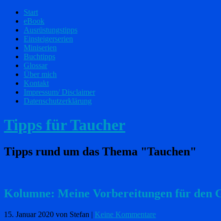
Start
eBook
Ausrüstungstipps
Einsteigerserien
Miniserien
Buchtipps
Glossar
Über mich
Kontakt
Impressum/ Disclaimer
Datenschutzerklärung
Tipps für Taucher
Tipps rund um das Thema "Tauchen"
Kolumne: Meine Vorbereitungen für den G
15. Januar 2020
von Stefan
|
Keine Kommentare