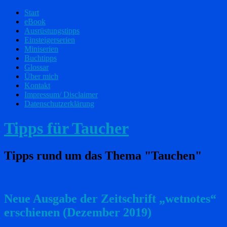
Start
eBook
Ausrüstungstipps
Einsteigerserien
Miniserien
Buchtipps
Glossar
Über mich
Kontakt
Impressum/ Disclaimer
Datenschutzerklärung
Tipps für Taucher
Tipps rund um das Thema "Tauchen"
Neue Ausgabe der Zeitschrift „wetnotes“
erschienen (Dezember 2019)