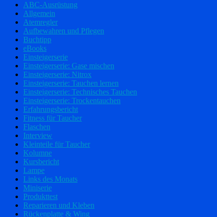
ABC-Ausrüstung
Allgemein
Atemregler
Aufbewahren und Pflegen
Buchtipp
eBooks
Einsteigerserie
Einsteigerserie: Gase mischen
Einsteigerserie: Nitrox
Einsteigerserie: Tauchen lernen
Einsteigerserie: Technisches Tauchen
Einsteigerserie: Trockentauchen
Erfahrungsbericht
Fitness für Taucher
Flaschen
Interview
Kleinteile für Taucher
Kolumne
Kursbericht
Lampe
Links des Monats
Miniserie
Produkttest
Reparieren und Kleben
Rückenplatte & Wing