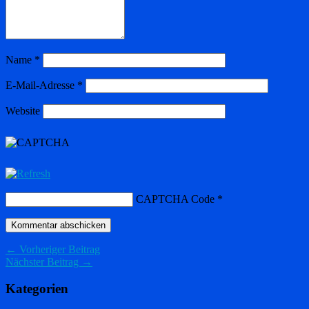
Name
*
E-Mail-Adresse
*
Website
CAPTCHA Code
*
← Vorheriger Beitrag
Nächster Beitrag →
Kategorien