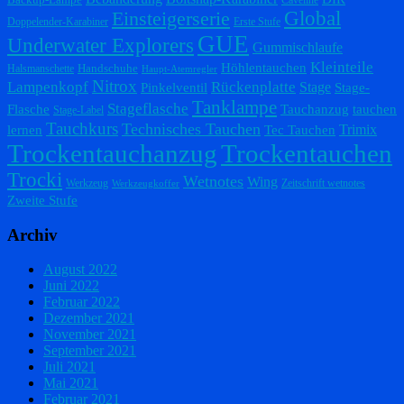
Einsteigerserie
Global
Doppelender-Karabiner
Erste Stufe
GUE
Underwater Explorers
Gummischlaufe
Kleinteile
Höhlentauchen
Handschuhe
Halsmanschette
Haupt-Atemregler
Nitrox
Lampenkopf
Rückenplatte
Stage
Pinkelventil
Stage-
Tanklampe
Stageflasche
Flasche
Tauchanzug
tauchen
Stage-Label
Tauchkurs
Technisches Tauchen
Trimix
lernen
Tec Tauchen
Trockentauchanzug
Trockentauchen
Trocki
Wetnotes
Wing
Werkzeug
Zeitschrift wetnotes
Werkzeugkoffer
Zweite Stufe
Archiv
August 2022
Juni 2022
Februar 2022
Dezember 2021
November 2021
September 2021
Juli 2021
Mai 2021
Februar 2021