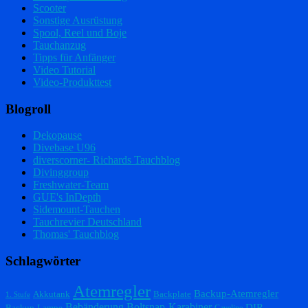
Scooter
Sonstige Ausrüstung
Spool, Reel und Boje
Tauchanzug
Tipps für Anfänger
Video Tutorial
Video-Produkttest
Blogroll
Dekopause
Divebase U96
diverscorner- Richards Tauchblog
Divinggroup
Freshwater-Team
GUE's InDepth
Sidemount-Tauchen
Tauchrevier Deutschland
Thomas' Tauchblog
Schlagwörter
Atemregler
Backup-Atemregler
Akkutank
Backplate
1. Stufe
Bebänderung
Boltsnap-Karabiner
DIR
Backup-Lampe
Caveline