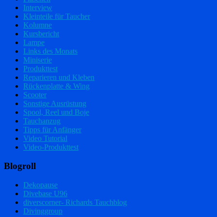
Interview
Kleinteile für Taucher
Kolumne
Kursbericht
Lampe
Links des Monats
Miniserie
Produkttest
Reparieren und Kleben
Rückenplatte & Wing
Scooter
Sonstige Ausrüstung
Spool, Reel und Boje
Tauchanzug
Tipps für Anfänger
Video Tutorial
Video-Produkttest
Blogroll
Dekopause
Divebase U96
diverscorner- Richards Tauchblog
Divinggroup