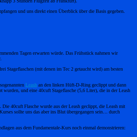
knapp 3 Stunden Flugzeit ab Frankfurt).
empfangen und uns direkt einen Überblick über die Basis gegeben.
 kommenden Tagen erwarten würde. Das Frühstück nahmen wir
.
ei Stageflaschen (mit denen im Tec 2 getaucht wird) am besten
r sogenannten
Leash
an den linken Hüft-D-Ring geclippt und dann
t wurden, und eine 40cuft Stageflasche (5,6 Liter), die in der Leash
. Die 40cuft Flasche wurde aus der Leash geclippt, die Leash mit
 Kurses sollte uns das aber ins Blut übergegangen sein… durch
rundlagen aus dem Fundamentale-Kurs noch einmal demonstrieren: