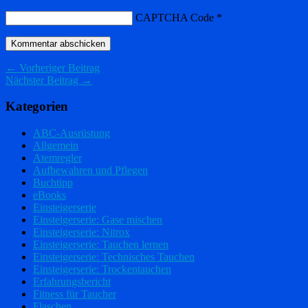
CAPTCHA Code
*
← Vorheriger Beitrag
Nächster Beitrag →
Kategorien
ABC-Ausrüstung
Allgemein
Atemregler
Aufbewahren und Pflegen
Buchtipp
eBooks
Einsteigerserie
Einsteigerserie: Gase mischen
Einsteigerserie: Nitrox
Einsteigerserie: Tauchen lernen
Einsteigerserie: Technisches Tauchen
Einsteigerserie: Trockentauchen
Erfahrungsbericht
Fitness für Taucher
Flaschen