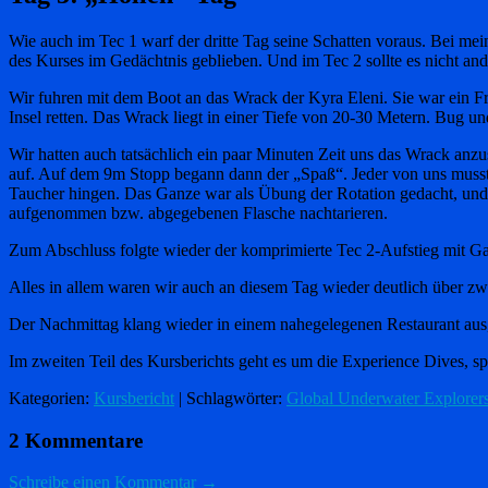
Wie auch im Tec 1 warf der dritte Tag seine Schatten voraus. Bei mei
des Kurses im Gedächtnis geblieben. Und im Tec 2 sollte es nicht an
Wir fuhren mit dem Boot an das Wrack der Kyra Eleni. Sie war ein Fra
Insel retten. Das Wrack liegt in einer Tiefe von 20-30 Metern. Bug und
Wir hatten auch tatsächlich ein paar Minuten Zeit uns das Wrack an
auf. Auf dem 9m Stopp begann dann der „Spaß“. Jeder von uns musste
Taucher hingen. Das Ganze war als Übung der Rotation gedacht, und 
aufgenommen bzw. abgegebenen Flasche nachtarieren.
Zum Abschluss folgte wieder der komprimierte Tec 2-Aufstieg mit Ga
Alles in allem waren wir auch an diesem Tag wieder deutlich über z
Der Nachmittag klang wieder in einem nahegelegenen Restaurant aus,
Im zweiten Teil des Kursberichts geht es um die Experience Dives, s
Kategorien:
Kursbericht
| Schlagwörter:
Global Underwater Explorer
2 Kommentare
Schreibe einen Kommentar →