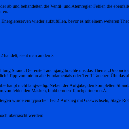
er ab und behandelten die Ventil- und Atemregler-Fehler, die ebenfall
hren.
Energiereserven wieder aufzufüllen, bevor es mit einem weiteren Theo
 2 handelt, sieht man an den 3
htung Strand. Der erste Tauchgang brachte uns das Thema „Unconcious
lich! Tipp von mir an alle Fundamentals oder Tec 1 Taucher: Übt das 
erhaupt nicht langweilig. Neben der Aufgabe, den kompletten Strandab
orm von fehlenden Masken, blubbernden Tauchpartnern o.Ä.
teigen wurde ein typischer Tec 2-Aufstieg mit Gaswechseln, Stage-Rotati
h noch überrascht werden!