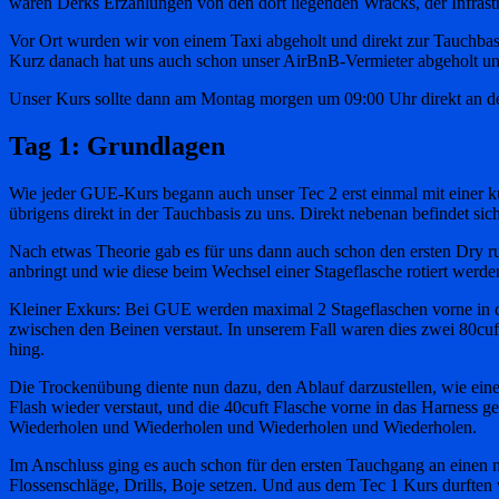
waren Derks Erzählungen von den dort liegenden Wracks, der Infrastr
Vor Ort wurden wir von einem Taxi abgeholt und direkt zur Tauchba
Kurz danach hat uns auch schon unser AirBnB-Vermieter abgeholt und
Unser Kurs sollte dann am Montag morgen um 09:00 Uhr direkt an der
Tag 1: Grundlagen
Wie jeder GUE-Kurs begann auch unser Tec 2 erst einmal mit einer
übrigens direkt in der Tauchbasis zu uns. Direkt nebenan befindet si
Nach etwas Theorie gab es für uns dann auch schon den ersten Dry r
anbringt und wie diese beim Wechsel einer Stageflasche rotiert werde
Kleiner Exkurs: Bei GUE werden maximal 2 Stageflaschen vorne in d
zwischen den Beinen verstaut. In unserem Fall waren dies zwei 80cuft 
hing.
Die Trockenübung diente nun dazu, den Ablauf darzustellen, wie eine 
Flash wieder verstaut, und die 40cuft Flasche vorne in das Harness 
Wiederholen und Wiederholen und Wiederholen und Wiederholen.
Im Anschluss ging es auch schon für den ersten Tauchgang an einen
Flossenschläge, Drills, Boje setzen. Und aus dem Tec 1 Kurs durften 