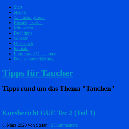
Start
eBook
Ausrüstungstipps
Einsteigerserien
Miniserien
Buchtipps
Glossar
Über mich
Kontakt
Impressum/ Disclaimer
Datenschutzerklärung
Tipps für Taucher
Tipps rund um das Thema "Tauchen"
Kursbericht GUE Tec 2 (Teil 1)
8. März 2020
von Stefan
|
2 Kommentare