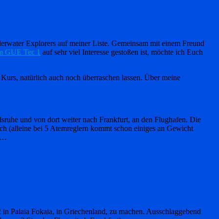
rwater Explorers auf meiner Liste. Gemeinsam mit einem Freund
um GUE Tec 1
auf sehr viel Interesse gestoßen ist, möchte ich Euch
m Kurs, natürlich auch noch überraschen lassen. Über meine
sruhe und von dort weiter nach Frankfurt, an den Flughafen. Die
ach (alleine bei 5 Atemreglern kommt schon einiges an Gewicht
en…
2 in Palaia Fokaia, in Griechenland, zu machen. Ausschlaggebend