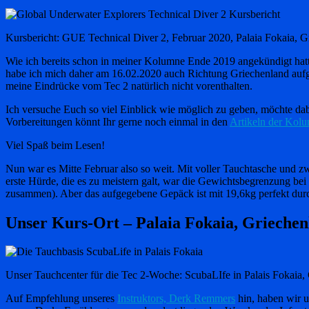
Kursbericht: GUE Technical Diver 2, Februar 2020, Palaia Fokaia, G
Wie ich bereits schon in meiner Kolumne Ende 2019 angekündigt hatt
habe ich mich daher am 16.02.2020 auch Richtung Griechenland aufg
meine Eindrücke vom Tec 2 natürlich nicht vorenthalten.
Ich versuche Euch so viel Einblick wie möglich zu geben, möchte dabe
Vorbereitungen könnt Ihr gerne noch einmal in den
Artikeln der Kol
Viel Spaß beim Lesen!
Nun war es Mitte Februar also so weit. Mit voller Tauchtasche und 
erste Hürde, die es zu meistern galt, war die Gewichtsbegrenzung be
zusammen). Aber das aufgegebene Gepäck ist mit 19,6kg perfekt d
Unser Kurs-Ort – Palaia Fokaia, Griechen
Unser Tauchcenter für die Tec 2-Woche: ScubaLIfe in Palais Fokaia,
Auf Empfehlung unseres
Instruktors, Derk Remmers
hin, haben wir u