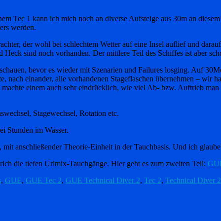
nem Tec 1 kann ich mich noch an diverse Aufsteige aus 30m an diesem dr
ders werden.
chter, der wohl bei schlechtem Wetter auf eine Insel auflief und darauf
 Heck sind noch vorhanden. Der mittlere Teil des Schiffes ist aber scho
zuschauen, bevor es wieder mit Szenarien und Failures losging. Auf 3
, nach einander, alle vorhandenen Stageflaschen übernehmen – wir ha
machte einem auch sehr eindrücklich, wie viel Ab- bzw. Auftrieb man
swechsel, Stagewechsel, Rotation etc.
wei Stunden im Wasser.
 mit anschließender Theorie-Einheit in der Tauchbasis. Und ich glaube
prich die tiefen Urimix-Tauchgänge. Hier geht es zum zweiten Teil:
GUE 
s
,
GUE
,
GUE Tec 2
,
GUE Technical Diver 2
,
Tec 2
,
Technical Diver 2