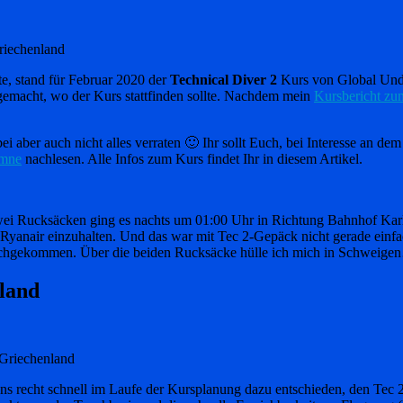
riechenland
e, stand für Februar 2020 der
Technical Diver 2
Kurs von Global Unde
emacht, wo der Kurs stattfinden sollte. Nachdem mein
Kursbericht z
i aber auch nicht alles verraten 🙂 Ihr sollt Euch, bei Interesse an de
umne
nachlesen. Alle Infos zum Kurs findet Ihr in diesem Artikel.
zwei Rucksäcken ging es nachts um 01:00 Uhr in Richtung Bahnhof Karl
i Ryanair einzuhalten. Und das war mit Tec 2-Gepäck nicht gerade einf
urchgekommen. Über die beiden Rucksäcke hülle ich mich in Schweig
land
 Griechenland
ns recht schnell im Laufe der Kursplanung dazu entschieden, den Tec 