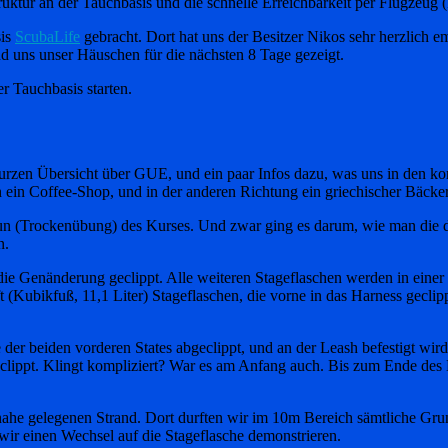
uktur an der Tauchbasis und die schnelle Erreichbarkeit per Flugzeug (
sis
ScubaLife
gebracht. Dort hat uns der Besitzer Nikos sehr herzlich 
 uns unser Häuschen für die nächsten 8 Tage gezeigt.
 Tauchbasis starten.
 kurzen Übersicht über GUE, und ein paar Infos dazu, was uns in den
ch ein Coffee-Shop, und in der anderen Richtung ein griechischer Bäcker
un (Trockenübung) des Kurses. Und zwar ging es darum, wie man die dr
n.
ie Genänderung geclippt. Alle weiteren Stageflaschen werden in eine
(Kubikfuß, 11,1 Liter) Stageflaschen, die vorne in das Harness geclipp
der beiden vorderen States abgeclippt, und an der Leash befestigt wird
geclippt. Klingt kompliziert? War es am Anfang auch. Bis zum Ende des
 nahe gelegenen Strand. Dort durften wir im 10m Bereich sämtliche G
wir einen Wechsel auf die Stageflasche demonstrieren.