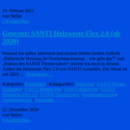
23. Februar 2021
von Stefan
2 Kommentare
Getestet: SANTI Heizweste Flex 2.0 (ab
2020)
Passend zur kalten Jahreszeit und meinen letzten beiden Artikeln
„Elektrische Heizung im Trockentauchanzug – wie geht das?“ und
„Einbau des SANTI Thermovalves“ möchte ich euch in diesem
Artikel die Heizweste Flex 2.0 von SANTI vorstellen. Die Weste ist
seit 2020 …
Weiterlesen
→
Kategorien:
Produkttest
| Schlagwörter:
Heizweste
,
SANTI Diving
Equipment
,
SANTI Heated Vest
,
SANTI Heizweste
,
SANTI
Heizweste Flex 2.0
,
SANTI Thermovalve
,
Trockentauchanzug
,
Trockentauchen
|
Permalink
22. Dezember 2020
von Stefan
6 Kommentare