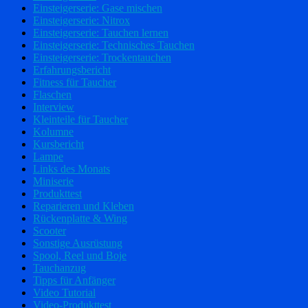
Einsteigerserie: Gase mischen
Einsteigerserie: Nitrox
Einsteigerserie: Tauchen lernen
Einsteigerserie: Technisches Tauchen
Einsteigerserie: Trockentauchen
Erfahrungsbericht
Fitness für Taucher
Flaschen
Interview
Kleinteile für Taucher
Kolumne
Kursbericht
Lampe
Links des Monats
Miniserie
Produkttest
Reparieren und Kleben
Rückenplatte & Wing
Scooter
Sonstige Ausrüstung
Spool, Reel und Boje
Tauchanzug
Tipps für Anfänger
Video Tutorial
Video-Produkttest