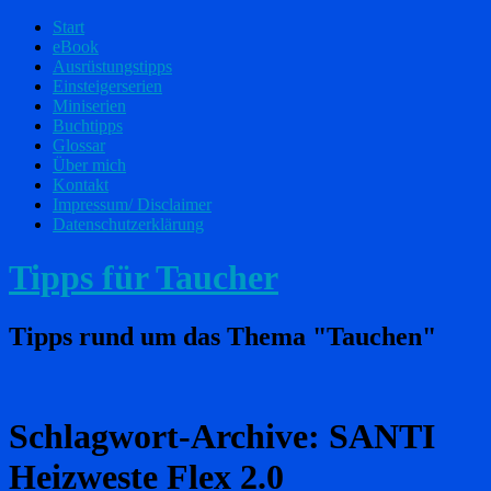
Start
eBook
Ausrüstungstipps
Einsteigerserien
Miniserien
Buchtipps
Glossar
Über mich
Kontakt
Impressum/ Disclaimer
Datenschutzerklärung
Tipps für Taucher
Tipps rund um das Thema "Tauchen"
Schlagwort-Archive:
SANTI
Heizweste Flex 2.0