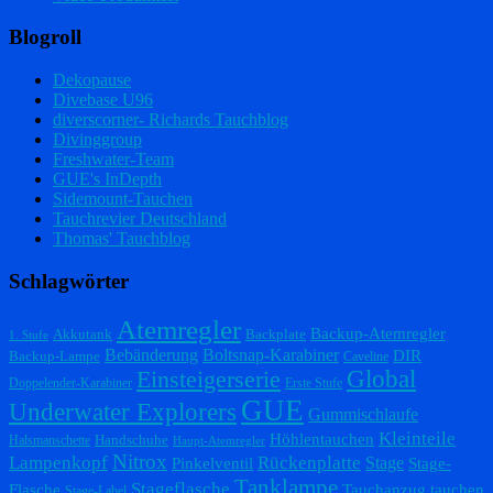
Blogroll
Dekopause
Divebase U96
diverscorner- Richards Tauchblog
Divinggroup
Freshwater-Team
GUE's InDepth
Sidemount-Tauchen
Tauchrevier Deutschland
Thomas' Tauchblog
Schlagwörter
Atemregler
Backup-Atemregler
Akkutank
Backplate
1. Stufe
Bebänderung
Boltsnap-Karabiner
DIR
Backup-Lampe
Caveline
Einsteigerserie
Global
Doppelender-Karabiner
Erste Stufe
GUE
Underwater Explorers
Gummischlaufe
Kleinteile
Höhlentauchen
Handschuhe
Halsmanschette
Haupt-Atemregler
Nitrox
Lampenkopf
Rückenplatte
Stage
Pinkelventil
Stage-
Tanklampe
Stageflasche
Flasche
Tauchanzug
tauchen
Stage-Label