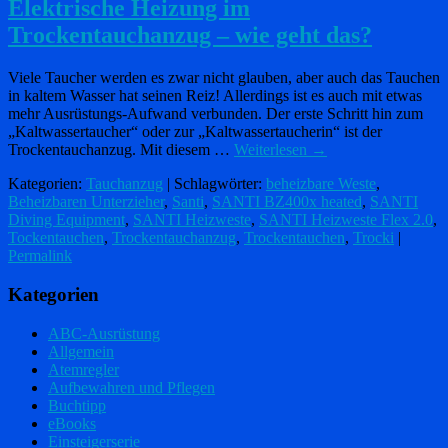
Elektrische Heizung im
Trockentauchanzug – wie geht das?
Viele Taucher werden es zwar nicht glauben, aber auch das Tauchen
in kaltem Wasser hat seinen Reiz! Allerdings ist es auch mit etwas
mehr Ausrüstungs-Aufwand verbunden. Der erste Schritt hin zum
„Kaltwassertaucher“ oder zur „Kaltwassertaucherin“ ist der
Trockentauchanzug. Mit diesem …
Weiterlesen
→
Kategorien:
Tauchanzug
| Schlagwörter:
beheizbare Weste
,
Beheizbaren Unterzieher
,
Santi
,
SANTI BZ400x heated
,
SANTI
Diving Equipment
,
SANTI Heizweste
,
SANTI Heizweste Flex 2.0
,
Tockentauchen
,
Trockentauchanzug
,
Trockentauchen
,
Trocki
|
Permalink
Kategorien
ABC-Ausrüstung
Allgemein
Atemregler
Aufbewahren und Pflegen
Buchtipp
eBooks
Einsteigerserie