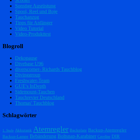
Scooter
Sonstige Ausrüstung
Spool, Reel und Boje
Tauchanzug
Tipps für Anfänger
Video Tutorial
Video-Produkttest
Blogroll
Dekopause
Divebase U96
diverscorner- Richards Tauchblog
Divinggroup
Freshwater-Team
GUE's InDepth
Sidemount-Tauchen
Tauchrevier Deutschland
Thomas' Tauchblog
Schlagwörter
Atemregler
Backup-Atemregler
Akkutank
Backplate
1. Stufe
Bebänderung
Boltsnap-Karabiner
DIR
Backup-Lampe
Caveline