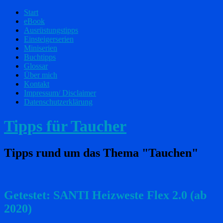
Start
eBook
Ausrüstungstipps
Einsteigerserien
Miniserien
Buchtipps
Glossar
Über mich
Kontakt
Impressum/ Disclaimer
Datenschutzerklärung
Tipps für Taucher
Tipps rund um das Thema "Tauchen"
Getestet: SANTI Heizweste Flex 2.0 (ab
2020)