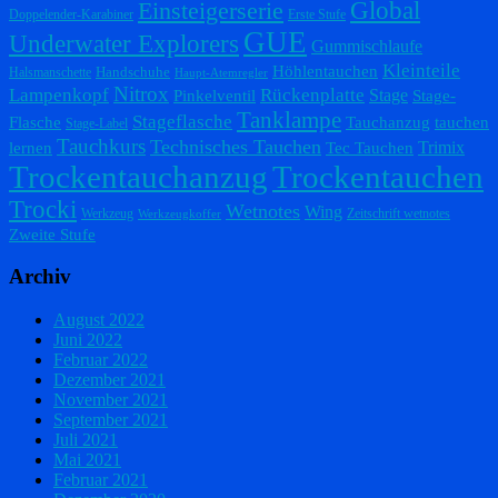
Einsteigerserie
Global
Doppelender-Karabiner
Erste Stufe
GUE
Underwater Explorers
Gummischlaufe
Kleinteile
Höhlentauchen
Handschuhe
Halsmanschette
Haupt-Atemregler
Nitrox
Lampenkopf
Rückenplatte
Stage
Pinkelventil
Stage-
Tanklampe
Stageflasche
Flasche
Tauchanzug
tauchen
Stage-Label
Tauchkurs
Technisches Tauchen
Trimix
lernen
Tec Tauchen
Trockentauchanzug
Trockentauchen
Trocki
Wetnotes
Wing
Werkzeug
Zeitschrift wetnotes
Werkzeugkoffer
Zweite Stufe
Archiv
August 2022
Juni 2022
Februar 2022
Dezember 2021
November 2021
September 2021
Juli 2021
Mai 2021
Februar 2021