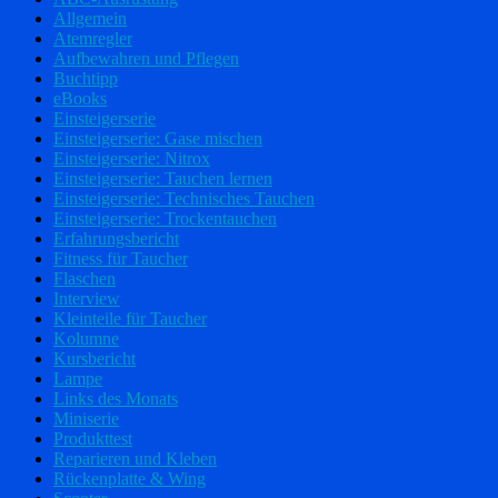
Allgemein
Atemregler
Aufbewahren und Pflegen
Buchtipp
eBooks
Einsteigerserie
Einsteigerserie: Gase mischen
Einsteigerserie: Nitrox
Einsteigerserie: Tauchen lernen
Einsteigerserie: Technisches Tauchen
Einsteigerserie: Trockentauchen
Erfahrungsbericht
Fitness für Taucher
Flaschen
Interview
Kleinteile für Taucher
Kolumne
Kursbericht
Lampe
Links des Monats
Miniserie
Produkttest
Reparieren und Kleben
Rückenplatte & Wing