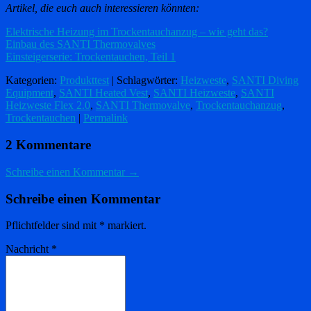
Artikel, die euch auch interessieren könnten:
Elektrische Heizung im Trockentauchanzug – wie geht das?
Einbau des SANTI Thermovalves
Einsteigerserie: Trockentauchen, Teil 1
Kategorien:
Produkttest
| Schlagwörter:
Heizweste
,
SANTI Diving
Equipment
,
SANTI Heated Vest
,
SANTI Heizweste
,
SANTI
Heizweste Flex 2.0
,
SANTI Thermovalve
,
Trockentauchanzug
,
Trockentauchen
|
Permalink
2 Kommentare
Schreibe einen Kommentar →
Schreibe einen Kommentar
Pflichtfelder sind mit
*
markiert.
Nachricht
*