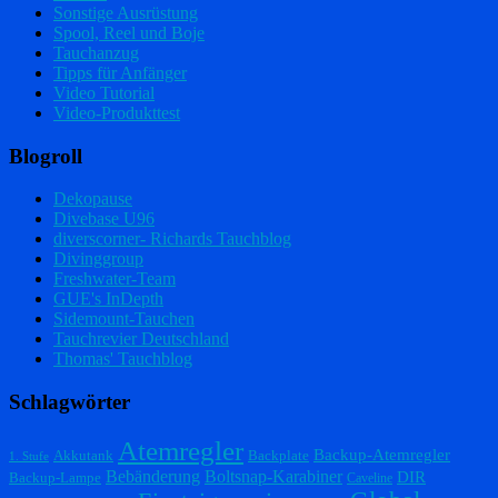
Sonstige Ausrüstung
Spool, Reel und Boje
Tauchanzug
Tipps für Anfänger
Video Tutorial
Video-Produkttest
Blogroll
Dekopause
Divebase U96
diverscorner- Richards Tauchblog
Divinggroup
Freshwater-Team
GUE's InDepth
Sidemount-Tauchen
Tauchrevier Deutschland
Thomas' Tauchblog
Schlagwörter
Atemregler
Backup-Atemregler
Akkutank
Backplate
1. Stufe
Bebänderung
Boltsnap-Karabiner
DIR
Backup-Lampe
Caveline