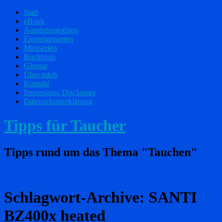
Start
eBook
Ausrüstungstipps
Einsteigerserien
Miniserien
Buchtipps
Glossar
Über mich
Kontakt
Impressum/ Disclaimer
Datenschutzerklärung
Tipps für Taucher
Tipps rund um das Thema "Tauchen"
Schlagwort-Archive:
SANTI
BZ400x heated