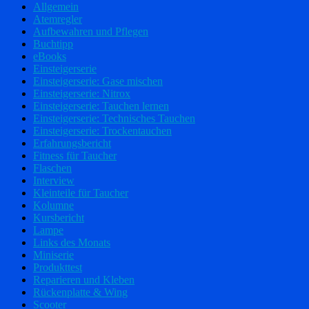
Allgemein
Atemregler
Aufbewahren und Pflegen
Buchtipp
eBooks
Einsteigerserie
Einsteigerserie: Gase mischen
Einsteigerserie: Nitrox
Einsteigerserie: Tauchen lernen
Einsteigerserie: Technisches Tauchen
Einsteigerserie: Trockentauchen
Erfahrungsbericht
Fitness für Taucher
Flaschen
Interview
Kleinteile für Taucher
Kolumne
Kursbericht
Lampe
Links des Monats
Miniserie
Produkttest
Reparieren und Kleben
Rückenplatte & Wing
Scooter