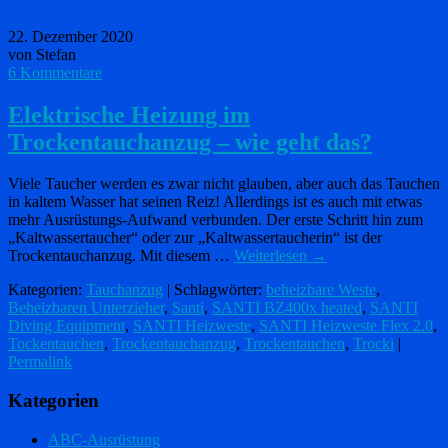
22. Dezember 2020
von Stefan
6 Kommentare
Elektrische Heizung im
Trockentauchanzug – wie geht das?
Viele Taucher werden es zwar nicht glauben, aber auch das Tauchen
in kaltem Wasser hat seinen Reiz! Allerdings ist es auch mit etwas
mehr Ausrüstungs-Aufwand verbunden. Der erste Schritt hin zum
„Kaltwassertaucher“ oder zur „Kaltwassertaucherin“ ist der
Trockentauchanzug. Mit diesem …
Weiterlesen
→
Kategorien:
Tauchanzug
| Schlagwörter:
beheizbare Weste
,
Beheizbaren Unterzieher
,
Santi
,
SANTI BZ400x heated
,
SANTI
Diving Equipment
,
SANTI Heizweste
,
SANTI Heizweste Flex 2.0
,
Tockentauchen
,
Trockentauchanzug
,
Trockentauchen
,
Trocki
|
Permalink
Kategorien
ABC-Ausrüstung