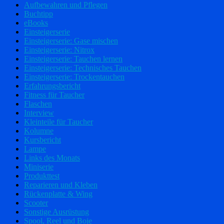
Aufbewahren und Pflegen
Buchtipp
eBooks
Einsteigerserie
Einsteigerserie: Gase mischen
Einsteigerserie: Nitrox
Einsteigerserie: Tauchen lernen
Einsteigerserie: Technisches Tauchen
Einsteigerserie: Trockentauchen
Erfahrungsbericht
Fitness für Taucher
Flaschen
Interview
Kleinteile für Taucher
Kolumne
Kursbericht
Lampe
Links des Monats
Miniserie
Produkttest
Reparieren und Kleben
Rückenplatte & Wing
Scooter
Sonstige Ausrüstung
Spool, Reel und Boje