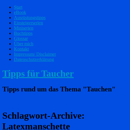
Start
eBook
Ausrüstungstipps
Einsteigerserien
Miniserien
Buchtipps
Glossar
Über mich
Kontakt
Impressum/ Disclaimer
Datenschutzerklärung
Tipps für Taucher
Tipps rund um das Thema "Tauchen"
Schlagwort-Archive:
Latexmanschette