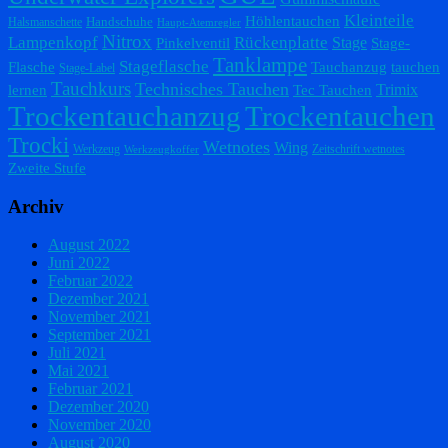
Kleinteile
Höhlentauchen
Handschuhe
Halsmanschette
Haupt-Atemregler
Nitrox
Lampenkopf
Rückenplatte
Stage
Pinkelventil
Stage-
Tanklampe
Stageflasche
Flasche
Tauchanzug
tauchen
Stage-Label
Tauchkurs
Technisches Tauchen
Trimix
lernen
Tec Tauchen
Trockentauchanzug
Trockentauchen
Trocki
Wetnotes
Wing
Werkzeug
Zeitschrift wetnotes
Werkzeugkoffer
Zweite Stufe
Archiv
August 2022
Juni 2022
Februar 2022
Dezember 2021
November 2021
September 2021
Juli 2021
Mai 2021
Februar 2021
Dezember 2020
November 2020
August 2020