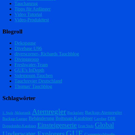
Tauchanzug
Tipps für Anfänger
Video Tutorial
Video-Produkttest
Blogroll
Dekopause
Divebase U96
diverscorner- Richards Tauchblog
Divinggroup
Freshwater-Team
GUE's InDepth
Sidemount-Tauchen
Tauchrevier Deutschland
Thomas' Tauchblog
Schlagwörter
Atemregler
Backup-Atemregler
Akkutank
Backplate
1. Stufe
Bebänderung
Boltsnap-Karabiner
DIR
Backup-Lampe
Caveline
Einsteigerserie
Global
Doppelender-Karabiner
Erste Stufe
GUE
Underwater Explorers
Gummischlaufe