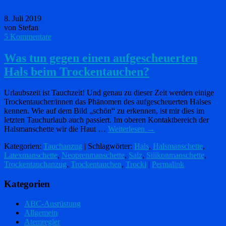
8. Juli 2019
von Stefan
5 Kommentare
Was tun gegen einen aufgescheuerten
Hals beim Trockentauchen?
Urlaubszeit ist Tauchzeit! Und genau zu dieser Zeit werden einige
Trockentaucher/innen das Phänomen des aufgescheuerten Halses
kennen. Wie auf dem Bild „schön“ zu erkennen, ist mir dies im
letzten Tauchurlaub auch passiert. Im oberen Kontaktbereich der
Halsmanschette wir die Haut …
Weiterlesen
→
Kategorien:
Tauchanzug
| Schlagwörter:
Hals
,
Halsmanschette
,
Latexmanschette
,
Neoprenmanschette
,
Salz
,
Silikonmanschette
,
Trockentauchanzug
,
Trockentauchen
,
Trocki
|
Permalink
Kategorien
ABC-Ausrüstung
Allgemein
Atemregler