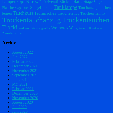
Nitrox
Lampenkopf
Rückenplatte
Stage
Pinkelventil
Stage-
Tanklampe
Stageflasche
Flasche
Tauchanzug
tauchen
Stage-Label
Tauchkurs
Technisches Tauchen
Trimix
lernen
Tec Tauchen
Trockentauchanzug
Trockentauchen
Trocki
Wetnotes
Wing
Werkzeug
Zeitschrift wetnotes
Werkzeugkoffer
Zweite Stufe
Archiv
August 2022
Juni 2022
Februar 2022
Dezember 2021
November 2021
September 2021
Juli 2021
Mai 2021
Februar 2021
Dezember 2020
November 2020
August 2020
Juli 2020
Juni 2020