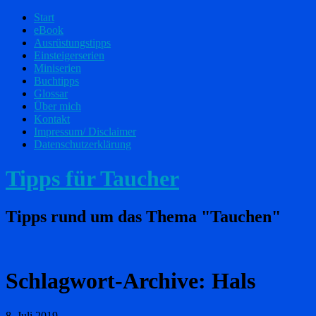
Start
eBook
Ausrüstungstipps
Einsteigerserien
Miniserien
Buchtipps
Glossar
Über mich
Kontakt
Impressum/ Disclaimer
Datenschutzerklärung
Tipps für Taucher
Tipps rund um das Thema "Tauchen"
Schlagwort-Archive:
Hals
8. Juli 2019