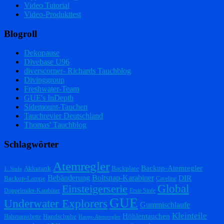
Video Tutorial
Video-Produkttest
Blogroll
Dekopause
Divebase U96
diverscorner- Richards Tauchblog
Divinggroup
Freshwater-Team
GUE's InDepth
Sidemount-Tauchen
Tauchrevier Deutschland
Thomas' Tauchblog
Schlagwörter
Atemregler
Backup-Atemregler
Akkutank
Backplate
1. Stufe
Bebänderung
Boltsnap-Karabiner
DIR
Backup-Lampe
Caveline
Einsteigerserie
Global
Doppelender-Karabiner
Erste Stufe
GUE
Underwater Explorers
Gummischlaufe
Kleinteile
Höhlentauchen
Handschuhe
Halsmanschette
Haupt-Atemregler