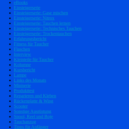
eBooks
Einsteigerserie
Einsteigerserie: Gase mischen
Einsteigerserie: Nitrox
Einsteigerserie: Tauchen lernen
Einsteigerserie: Technisches Tauchen
Einsteigerserie: Trockentauchen
Erfahrungsbericht
Fitness für Taucher
Flaschen
Interview
Kleinteile für Taucher
Kolumne
Kursbericht
Lampe
Links des Monats
Miniserie
Produkttest
Reparieren und Kleben
Rückenplatte & Wing
Scooter
Sonstige Ausrüstung
Spool, Reel und Boje
Tauchanzug
Tipps für Anfänger