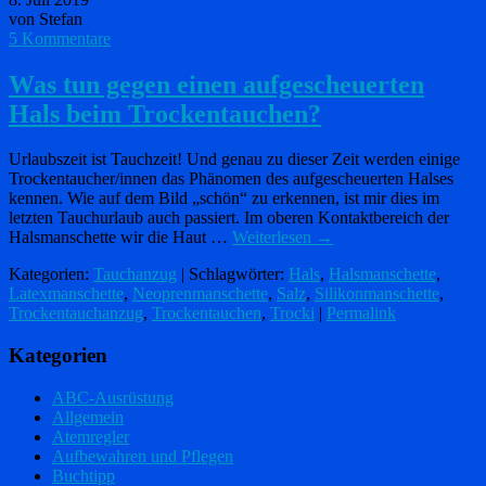
von Stefan
5 Kommentare
Was tun gegen einen aufgescheuerten
Hals beim Trockentauchen?
Urlaubszeit ist Tauchzeit! Und genau zu dieser Zeit werden einige
Trockentaucher/innen das Phänomen des aufgescheuerten Halses
kennen. Wie auf dem Bild „schön“ zu erkennen, ist mir dies im
letzten Tauchurlaub auch passiert. Im oberen Kontaktbereich der
Halsmanschette wir die Haut …
Weiterlesen
→
Kategorien:
Tauchanzug
| Schlagwörter:
Hals
,
Halsmanschette
,
Latexmanschette
,
Neoprenmanschette
,
Salz
,
Silikonmanschette
,
Trockentauchanzug
,
Trockentauchen
,
Trocki
|
Permalink
Kategorien
ABC-Ausrüstung
Allgemein
Atemregler
Aufbewahren und Pflegen
Buchtipp