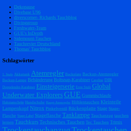
Dekopause
Divebase U96
diverscorner- Richards Tauchblog
Divinggroup
Freshwater-Team
GUE's InDepth
Sidemount-Tauchen
Tauchrevier Deutschland
Thomas' Tauchblog
Schlagwörter
Atemregler
Backup-Atemregler
Akkutank
Backplate
1. Stufe
Bebänderung
Boltsnap-Karabiner
DIR
Backup-Lampe
Caveline
Einsteigerserie
Global
Doppelender-Karabiner
Erste Stufe
GUE
Underwater Explorers
Gummischlaufe
Kleinteile
Höhlentauchen
Handschuhe
Halsmanschette
Haupt-Atemregler
Nitrox
Lampenkopf
Rückenplatte
Stage
Pinkelventil
Stage-
Tanklampe
Stageflasche
Flasche
Tauchanzug
tauchen
Stage-Label
Tauchkurs
Technisches Tauchen
Trimix
lernen
Tec Tauchen
Trockentauchanzug
Trockentauchen