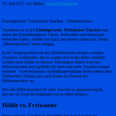
19. Juni 2017
von Stefan
|
Keine Kommentare
Einsteigerserie: Technisches Tauchen – Höhlentauchen
Nachdem wir in der
Einsteigerserie: Technisches Tauchen
nun
schon die Einzeldisziplinen Trimix, Rebreather und Sidemount
beleuchtet haben, möchte ich Euch mit diesem Artikel das Thema
„Höhlentauchen“ näher bringen.
In der Vergangenheit war das Höhlentauchen einigen wenigen
Tauchern vorbehalten, die es wagten sich in die tiefen, dunklen
Gefilde einer Höhle zu stürzen. Seit einigen Jahren wird das
Höhlentauchen aber (gefühlt) bei mehr und mehr Tauchern immer
beliebter. Viele technische Ausbildungsverbände bieten neben dem
Tieftauchen (Trimix) nun auch Kurse im Bereich des
Höhlentauchens an.
Was das Höhlentauchen für viele Taucher so spannend macht,
möchte ich Euch im Folgenden etwas näher bringen:
Höhle vs. Freiwasser
Wenn man das Tauchen in der Höhle mit dem Tauchen im