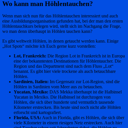
Wo kann man Höhlentauchen?
Wenn man sich nun für das Höhlentauchen interessiert und auch
eine Ausbildungsorganisation gefunden hat, bei der man den ersten
Höhlentauchkurs belegen wird, stellt sich im Nachgang die Frage,
wo man denn überhaupt in Höhlen tauchen kann?
Es gibt weltweit Höhlen, in denen getaucht werden kann. Einige
„Hot Spots“ möchte ich Euch gerne kurz vorstellen:
Lot, Frankreich:
Die Region Lot in Frankreich ist in Europa
eine der bekanntesten Destinationen für Höhlentaucher. Die
Region und das Department sind nach dem Fluss „Lot“
benannt. Es gibt hier viele trockene als auch betauchbare
Höhlen.
Sardinien, Italien:
Im Gegensatz zur Lot-Region, sind die
Höhlen in Sardinien vom Meer aus zu betauchen.
Yucatan, Mexiko:
DAS Mekka überhaupt ist die Halbinsel
Yucatan in Mexiko. Die Halbinsel ist durchzogen von
Höhlen, die sich über hunderte und vermutlich tausende
Kilometer erstrecken. Bis heute sind noch nicht alle Höhlen
erforscht und kartografiert.
Florida, USA:
Auch in Florida, gibt es Höhlen, die sich über
viele Kilometer in einem riesigen Netz erstrecken. Auch hier
sind Taucher schon seit Jahrzehnten dabei, die Höhlen zu