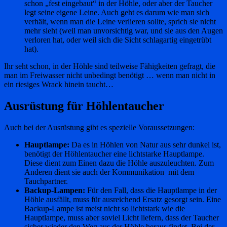
schon „fest eingebaut“ in der Höhle, oder aber der Taucher
legt seine eigene Leine. Auch geht es darum wie man sich
verhält, wenn man die Leine verlieren sollte, sprich sie nicht
mehr sieht (weil man unvorsichtig war, und sie aus den Augen
verloren hat, oder weil sich die Sicht schlagartig eingetrübt
hat).
Ihr seht schon, in der Höhle sind teilweise Fähigkeiten gefragt, die
man im Freiwasser nicht unbedingt benötigt … wenn man nicht in
ein riesiges Wrack hinein taucht…
Ausrüstung für Höhlentaucher
Auch bei der Ausrüstung gibt es spezielle Voraussetzungen:
Hauptlampe:
Da es in Höhlen von Natur aus sehr dunkel ist,
benötigt der Höhlentaucher eine lichtstarke Hauptlampe.
Diese dient zum Einen dazu die Höhle auszuleuchten. Zum
Anderen dient sie auch der Kommunikation mit dem
Tauchpartner.
Backup-Lampen:
Für den Fall, dass die Hauptlampe in der
Höhle ausfällt, muss für ausreichend Ersatz gesorgt sein. Eine
Backup-Lampe ist meist nicht so lichtstark wie die
Hauptlampe, muss aber soviel Licht liefern, dass der Taucher
sicher wieder den Weg aus der Höhle heraus findet. Bei der