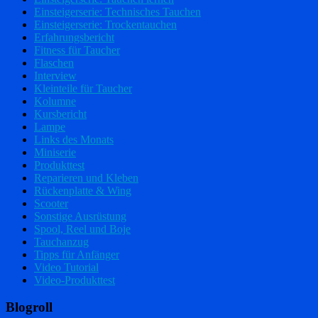
Einsteigerserie: Technisches Tauchen
Einsteigerserie: Trockentauchen
Erfahrungsbericht
Fitness für Taucher
Flaschen
Interview
Kleinteile für Taucher
Kolumne
Kursbericht
Lampe
Links des Monats
Miniserie
Produkttest
Reparieren und Kleben
Rückenplatte & Wing
Scooter
Sonstige Ausrüstung
Spool, Reel und Boje
Tauchanzug
Tipps für Anfänger
Video Tutorial
Video-Produkttest
Blogroll