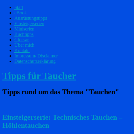
Start
eBook
Ausrüstungstipps
Einsteigerserien
Miniserien
Buchtipps
Glossar
Über mich
Kontakt
Impressum/ Disclaimer
Datenschutzerklärung
Tipps für Taucher
Tipps rund um das Thema "Tauchen"
Einsteigerserie: Technisches Tauchen –
Höhlentauchen