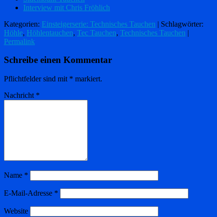
Interview mit Chris Fröhlich
Kategorien:
Einsteigerserie: Technisches Tauchen
| Schlagwörter:
Höhle
,
Höhlentauchen
,
Tec Tauchen
,
Technisches Tauchen
|
Permalink
Schreibe einen Kommentar
Pflichtfelder sind mit
*
markiert.
Nachricht
*
Name
*
E-Mail-Adresse
*
Website