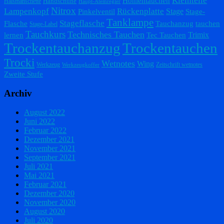
Kleinteile
Höhlentauchen
Handschuhe
Halsmanschette
Haupt-Atemregler
Nitrox
Lampenkopf
Rückenplatte
Stage
Pinkelventil
Stage-
Tanklampe
Stageflasche
Flasche
Tauchanzug
tauchen
Stage-Label
Tauchkurs
Technisches Tauchen
Trimix
lernen
Tec Tauchen
Trockentauchanzug
Trockentauchen
Trocki
Wetnotes
Wing
Werkzeug
Zeitschrift wetnotes
Werkzeugkoffer
Zweite Stufe
Archiv
August 2022
Juni 2022
Februar 2022
Dezember 2021
November 2021
September 2021
Juli 2021
Mai 2021
Februar 2021
Dezember 2020
November 2020
August 2020
Juli 2020