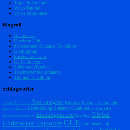
Tipps für Anfänger
Video Tutorial
Video-Produkttest
Blogroll
Dekopause
Divebase U96
diverscorner- Richards Tauchblog
Divinggroup
Freshwater-Team
GUE's InDepth
Sidemount-Tauchen
Tauchrevier Deutschland
Thomas' Tauchblog
Schlagwörter
Atemregler
Backup-Atemregler
Akkutank
Backplate
1. Stufe
Bebänderung
Boltsnap-Karabiner
DIR
Backup-Lampe
Caveline
Einsteigerserie
Global
Doppelender-Karabiner
Erste Stufe
GUE
Underwater Explorers
Gummischlaufe