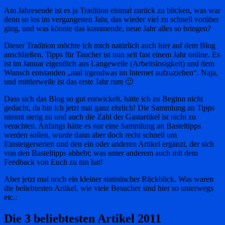
Am Jahresende ist es ja Tradition einmal zurück zu blicken, was war
denn so los im vergangenen Jahr, das wieder viel zu schnell vorüber
ging, und was könnte das kommende, neue Jahr alles so bringen?
Dieser Tradition möchte ich mich natürlich auch hier auf dem Blog
anschließen. Tipps für Taucher ist nun seit fast einem Jahr online. Es
ist im Januar eigentlich aus Langeweile (Arbeitslosigkeit) und dem
Wunsch entstanden „mal irgendwas im Internet aufzuziehen“. Naja,
und mittlerweile ist das erste Jahr rum 🙂
Dass sich das Blog so gut entwickelt, hätte ich zu Beginn nicht
gedacht, da bin ich jetzt mal ganz ehrlich! Die Sammlung an Tipps
nimmt stetig zu und auch die Zahl der Gastartikel ist nicht zu
verachten. Anfangs hätte es nur eine Sammlung an Basteltipps
werden sollen, wurde dann aber doch recht schnell um
Einsteigerserien und den ein oder anderen Artikel ergänzt, der sich
von den Basteltipps abhebt; was unter anderem auch mit dem
Feedback von Euch zu tun hat!
Aber jetzt mal noch ein kleiner statistischer Rückblick. Was waren
die beliebtesten Artikel, wie viele Besucher sind hier so unterwegs
etc.:
Die 3 beliebtesten Artikel 2011