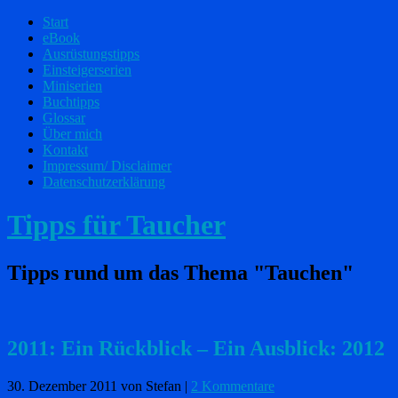
Start
eBook
Ausrüstungstipps
Einsteigerserien
Miniserien
Buchtipps
Glossar
Über mich
Kontakt
Impressum/ Disclaimer
Datenschutzerklärung
Tipps für Taucher
Tipps rund um das Thema "Tauchen"
2011: Ein Rückblick – Ein Ausblick: 2012
30. Dezember 2011
von Stefan
|
2 Kommentare