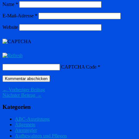
Name
*
E-Mail-Adresse
*
Website
CAPTCHA Code
*
← Vorheriger Beitrag
Nächster Beitrag →
Kategorien
ABC-Ausrüstung
Allgemein
Atemregler
Aufbewahren und Pflegen