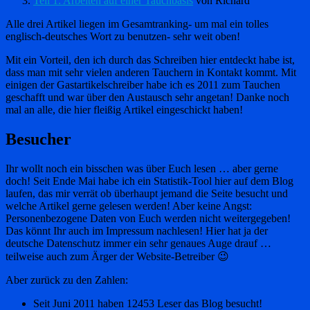
Teil 1: Arbeiten auf einer Tauchbasis
von Richard
Alle drei Artikel liegen im Gesamtranking- um mal ein tolles
englisch-deutsches Wort zu benutzen- sehr weit oben!
Mit ein Vorteil, den ich durch das Schreiben hier entdeckt habe ist,
dass man mit sehr vielen anderen Tauchern in Kontakt kommt. Mit
einigen der Gastartikelschreiber habe ich es 2011 zum Tauchen
geschafft und war über den Austausch sehr angetan! Danke noch
mal an alle, die hier fleißig Artikel eingeschickt haben!
Besucher
Ihr wollt noch ein bisschen was über Euch lesen … aber gerne
doch! Seit Ende Mai habe ich ein Statistik-Tool hier auf dem Blog
laufen, das mir verrät ob überhaupt jemand die Seite besucht und
welche Artikel gerne gelesen werden! Aber keine Angst:
Personenbezogene Daten von Euch werden nicht weitergegeben!
Das könnt Ihr auch im Impressum nachlesen! Hier hat ja der
deutsche Datenschutz immer ein sehr genaues Auge drauf …
teilweise auch zum Ärger der Website-Betreiber 😉
Aber zurück zu den Zahlen:
Seit Juni 2011 haben 12453 Leser das Blog besucht!