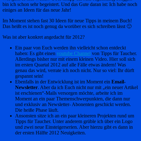
bin ich schon sehr begeistert. Und das Gute daran ist: Ich habe noch
einiges an Ideen für das neue Jahr!
Im Moment stehen fast 30 Ideen für neue Tipps in meinem Buch!
Das heißt es ist noch genug da worüber es sich schreiben lässt 🙂
Was ist aber konkret angedacht für 2012?
Ein paar von Euch werden ihn vielleicht schon entdeckt
haben: Es gibt einen
youtube Channel
von Tipps für Taucher.
Allerdings bisher nur mit einem kleinen Video. Hier soll sich
im ersten Quartal 2012 auf alle Fälle etwas ändern! Was
genau das wird, verrate ich noch nicht. Nur so viel: Ihr dürft
gespannt sein!
Ebenfalls in der Entwicklung ist im Moment ein
Email-
Newsletter
. Aber da ich Euch nicht nur mit „ein neuer Artikel
ist erschienen“-Mails versorgen möchte, arbeite ich im
Moment an ein paar Themenschwerpunkten, die dann nur
und exklusiv an Newsletter- Abonenten geschickt werden.
Die heiße Phase läuft.
Ansonsten sitze ich an ein paar kleineren Projekten rund um
Tipps für Taucher. Unter anderem grüble ich über ein Logo
und zwei neue Einsteigerserien. Aber hierzu gibt es dann in
der ersten Hälfte 2012 Neuigkeiten.