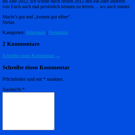
ins Jahr 2012. Ich würde mich freuen 2012 den ein oder anderen
von Euch auch mal persönlich kennen zu lernen… wo auch immer.
Macht’s gut und „kommt gut rüber“.
Stefan
Kategorien:
Allgemein
|
Permalink
2 Kommentare
Schreibe einen Kommentar →
Schreibe einen Kommentar
Pflichtfelder sind mit
*
markiert.
Nachricht
*