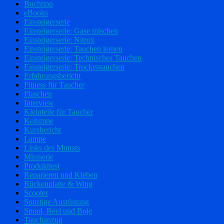
Buchtipp
eBooks
Einsteigerserie
Einsteigerserie: Gase mischen
Einsteigerserie: Nitrox
Einsteigerserie: Tauchen lernen
Einsteigerserie: Technisches Tauchen
Einsteigerserie: Trockentauchen
Erfahrungsbericht
Fitness für Taucher
Flaschen
Interview
Kleinteile für Taucher
Kolumne
Kursbericht
Lampe
Links des Monats
Miniserie
Produkttest
Reparieren und Kleben
Rückenplatte & Wing
Scooter
Sonstige Ausrüstung
Spool, Reel und Boje
Tauchanzug