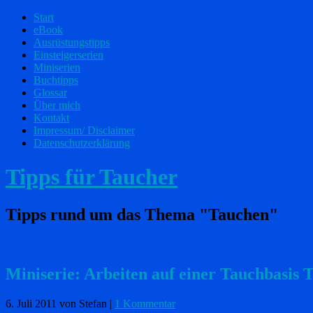
Start
eBook
Ausrüstungstipps
Einsteigerserien
Miniserien
Buchtipps
Glossar
Über mich
Kontakt
Impressum/ Disclaimer
Datenschutzerklärung
Tipps für Taucher
Tipps rund um das Thema "Tauchen"
Miniserie: Arbeiten auf einer Tauchbasis 
6. Juli 2011
von Stefan
|
1 Kommentar