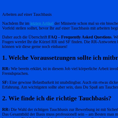
Arbeiten auf einer Tauchbasis
Nachdem Ihr im
letzten Artikel
der Miniserie schon mal so ein bissche
Vorfeld stellen solltet, bevor Ihr auf einer Tauchbasis mit arbeiten begi
Daher auch die Überschrift
FAQ – Frequently Asked Questions
. W
Fragen werdet Ihr die Kürzel RR und SF finden. Die RR-Antworten kom
können wir diese gerne noch einbauen!
1. Welche Voraussetzungen sollte ich mitb
RR:
Wie bereits erklärt, ist in diesem Job viel körperliche Arbeit in
Fremdsprachen.
SF:
Eine gewisse Belastbarkeit ist unabdingbar. Auch ein etwas dick
Erfahrung. Am wichtigsten sollte aber sein, dass Du Spaß am Tauchen
2. Wie finde ich die richtige Tauchbasis?
RR:
Die Wahl der richtigen Tauchbasis zur Bewerbung ist mit Sicher
Das Gesamtbild der Basis muss professionell sein – am Besten man ma