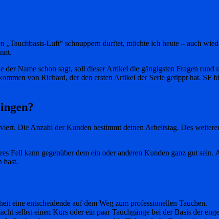
n „Tauchbasis-Luft“ schnuppern durftet, möchte ich heute – auch wiede
nnt.
ie der Name schon sagt, soll dieser Artikel die gängigsten Fragen run
men von Richard, der den ersten Artikel der Serie getippt hat. SF bin
ringen?
volviert. Die Anzahl der Kunden bestimmt deinen Arbeitstag. Des weitere
eres Fell kann gegenüber dem ein oder anderen Kunden ganz gut sein. 
 hast.
heit eine entscheidende auf dem Weg zum professionellen Tauchen.
cht selbst einen Kurs oder ein paar Tauchgänge bei der Basis der eng