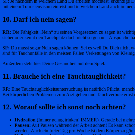
SF: Je nachdem in welchem Land Du arbeiten möchtest, erkundige Dic
mit einem Touristenvisum einreist und in welchem Land auch immer ar
10. Darf ich nein sagen?
RR:
Die Fähigkeit „Nein“ zu seinen Vorgesetzten zu sagen ist wichti
sicher oder kennt den Tauchplatz doch nicht so genau – Absprache ha
SF:
Du musst sogar Nein sagen können. Sei es weil Du Dich nicht wohl
sind für Tauchunfälle in den meisten Fällen Verkettungen von Kleinig
Außerdem steht hier Deine Gesundheit auf dem Spiel.
11. Brauche ich eine Tauchtauglichkeit?
RR: Eine Tauchtauglichkeitsuntersuchung ist natürlich Pflicht, manch
Bei körperlichen Problemen zum Arzt gehen und Tauchverbote ernst
12. Worauf sollte ich sonst noch achten?
Hydration
(Immer genug trinken! IMMER). Gerade bei mehreren 
Pausen:
Auf Pausen während der Arbeit achten! Es kann schon m
werden. Auch ein freier Tag pro Woche ist dem Körper zu gön