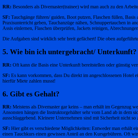
RR:
Besonders als Divemaster(trainee) wird man auch zu den Arbeite
SF:
Tauchgänge führen/ guiden, Boot putzen, Flaschen füllen, Basis 
Praxisunterricht geben, Tauchanzüge nähen, Schnuppertauchen in ande
Assis einlernen, Flaschen überprüfen, Jackets reinigen, Abrechnung
Die Aufgaben sind wirklich sehr breit gefächert! Die oben aufgeführte
5. Wie bin ich untergebracht/ Unterkunft?
RR:
Oft kann die Basis eine Unterkunft bereitstellen oder günstig ver
SF:
Es kann vorkommen, dass Du direkt im angeschlossenen Hotel eine
hierfür Miete zahlen musst!
6. Gibt es Gehalt?
RR:
Meistens als Divemaster gar keins – man erhält im Gegenzug w
Ansonsten hängen die Instruktorgehälter sehr vom Land ab in dem sic
ausschlaggebend. Kleinere Unternehmen sind mit Sicherheit nicht so z
SF:
Hier gibt es verschiedene Möglichkeiten: Entweder man erhält ein 
einen Tauchkurs einen gewissen Anteil an den Kursgebühren. Oft wi