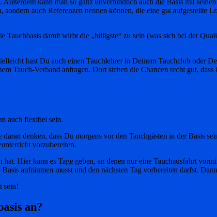
. Außerdem kann man so ganz unverbindlich auch die Basis mit seinen
 sondern auch Referenzen nennen können, die eine gut aufgestellte Logi
 Tauchbasis damit wirbt die „billigste“ zu sein (was sich bei der Quali
 Vielleicht hast Du auch einen Tauchlehrer in Deinem Tauchclub oder D
nem Tauch-Verband anfragen. Dort stehen die Chancen recht gut, dass
n auch flexibel sein.
e Fälle daran denken, dass Du morgens vor den Tauchgästen in der Basis 
unterricht vorzubereiten.
sen hat. Hier kann es Tage geben, an denen nur eine Tauchausfahrt vormi
sis aufräumen musst und den nächsten Tag vorbereiten darfst. Dann k
t sein!
basis an?