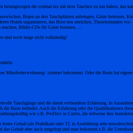
n herangezogen die erstmal nix mit dem Tauchen zu tun haben, das ka
auswischen, Bojen an den Tauchplätzen anbringen, Gäste betreuen, Kin
ren Hotels organisieren, das Boot neu streichen, Theoriestunden vor- u
en machen, Bilder-CDs für Gäste brennen, …
n sind noch lange nicht vollständig!
mitteln.
 Mitarbeiterwohnung/ -zimmer bekommst. Oder die Basis hat eigene Unt
ertvolle Tauchgänge und die damit verbundene Erfahrung. In Ausnahm
h die Basis befindet. Auch die Erfahrung oder die Qualifikationen (be
ahlungskräftig wie z.B. ProDive in Cairns, die teilweise ihre Instrukt
festes Gehalt (als Praktikant oder TL in Ausbildung sehr unwahrscheinl
rd das Gehalt aber auch umgelegt und man bekommt z.B. die Unterkunf