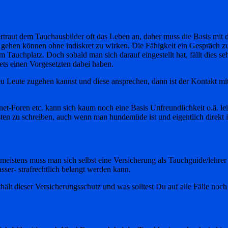
ertraut dem Tauchausbilder oft das Leben an, daher muss die Basis mit 
u gehen können ohne indiskret zu wirken. Die Fähigkeit ein Gespräch z
 zum Tauchplatz. Doch sobald man sich darauf eingestellt hat, fällt dies 
ts einen Vorgesetzten dabei haben.
eu Leute zugehen kannst und diese ansprechen, dann ist der Kontakt mit
net-Foren etc. kann sich kaum noch eine Basis Unfreundlichkeit o.ä. lei
en zu schreiben, auch wenn man hundemüde ist und eigentlich direkt in
 meistens muss man sich selbst eine Versicherung als Tauchguide/lehrer
ser- strafrechtlich belangt werden kann.
hält dieser Versicherungsschutz und was solltest Du auf alle Fälle noch