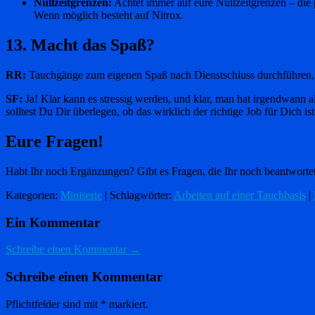
Nullzeitgrenzen:
Achtet immer auf eure Nullzeitgrenzen – die
Wenn möglich besteht auf Nitrox.
13. Macht das Spaß?
RR:
Tauchgänge zum eigenen Spaß nach Dienstschluss durchführen, d
SF:
Ja! Klar kann es stressig werden, und klar, man hat irgendwann al
solltest Du Dir überlegen, ob das wirklich der richtige Job für Dich ist
Eure Fragen!
Habt Ihr noch Ergänzungen? Gibt es Fragen, die Ihr noch beantworte
Kategorien:
Miniserie
| Schlagwörter:
Arbeiten auf einer Tauchbasis
|
Ein Kommentar
Schreibe einen Kommentar →
Schreibe einen Kommentar
Pflichtfelder sind mit
*
markiert.