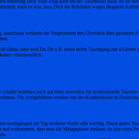
h frühzeitig nach Visa! Frag auch bei der Tauchbasis nach, ob sie hi
beitest, kann es sein, dass Dich die Behörden wegen illegalem Aufent
g, manchmal verlieren die Vorgesetzten den Überblick über geleistete A
lten.
 fühlst, oder weil Du Dir z.B. einen tiefen Tauchgang mit 4 Gästen ni
keiten verantwortlich.
e Länder bestehen auch auf einer besonders für professionelle Taucher
 nehmen. Die Arztgebühren werden von der Krankenkasse in Deutschl
tauchgängen am Tag ist dieser Punkt sehr wichtig. Einen guten Tauch
al vorkommen, dass man die Mittagspause auslässt, da eine extra Pool
nen.