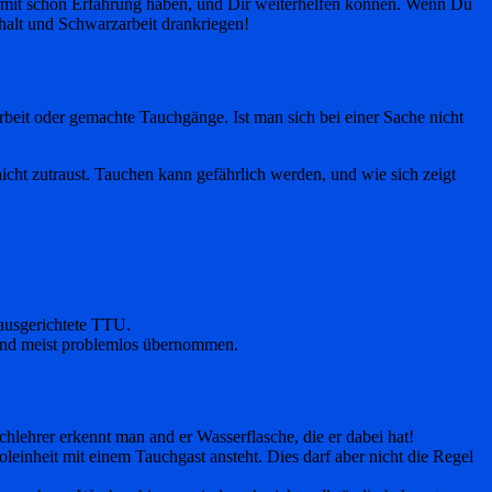
ermit schon Erfahrung haben, und Dir weiterhelfen können. Wenn Du
halt und Schwarzarbeit drankriegen!
rbeit oder gemachte Tauchgänge. Ist man sich bei einer Sache nicht
cht zutraust. Tauchen kann gefährlich werden, und wie sich zeigt
 ausgerichtete TTU.
and meist problemlos übernommen.
lehrer erkennt man and er Wasserflasche, die er dabei hat!
einheit mit einem Tauchgast ansteht. Dies darf aber nicht die Regel