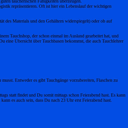
 guten taucherischen Fähigkeiten überzeugen.
stik repräsentieren. Oft ist hier ein Lebenslauf der wichtigen
tät des Materials und den Gehältern widerspiegelt) oder ob auf
einem Tauchshop, der schon einmal im Ausland gearbeitet hat, und
 Du eine Übersicht über Tauchbasen bekommst, die auch Tauchlehrer
sein musst. Entweder es gibt Tauchgänge vorzubereiten, Flaschen zu
ttags statt findet und Du somit mittags schon Feierabend hast. Es kann
ann es auch sein, dass Du nach 23 Uhr erst Feierabend hast.