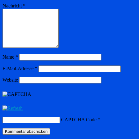
Nachricht
*
Name
*
E-Mail-Adresse
*
Website
CAPTCHA Code
*