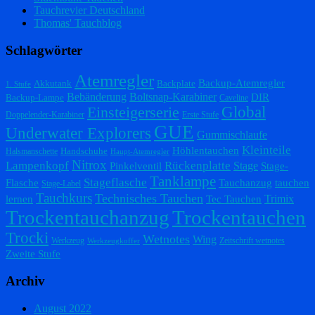
Tauchrevier Deutschland
Thomas' Tauchblog
Schlagwörter
Atemregler
Backup-Atemregler
Akkutank
Backplate
1. Stufe
Bebänderung
Boltsnap-Karabiner
DIR
Backup-Lampe
Caveline
Einsteigerserie
Global
Doppelender-Karabiner
Erste Stufe
GUE
Underwater Explorers
Gummischlaufe
Kleinteile
Höhlentauchen
Handschuhe
Halsmanschette
Haupt-Atemregler
Nitrox
Lampenkopf
Rückenplatte
Stage
Pinkelventil
Stage-
Tanklampe
Stageflasche
Flasche
Tauchanzug
tauchen
Stage-Label
Tauchkurs
Technisches Tauchen
Trimix
lernen
Tec Tauchen
Trockentauchanzug
Trockentauchen
Trocki
Wetnotes
Wing
Werkzeug
Zeitschrift wetnotes
Werkzeugkoffer
Zweite Stufe
Archiv
August 2022