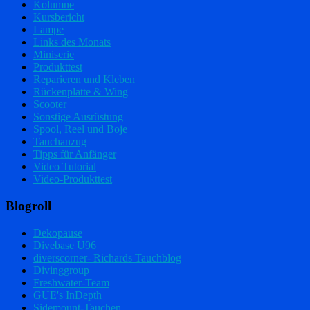
Kolumne
Kursbericht
Lampe
Links des Monats
Miniserie
Produkttest
Reparieren und Kleben
Rückenplatte & Wing
Scooter
Sonstige Ausrüstung
Spool, Reel und Boje
Tauchanzug
Tipps für Anfänger
Video Tutorial
Video-Produkttest
Blogroll
Dekopause
Divebase U96
diverscorner- Richards Tauchblog
Divinggroup
Freshwater-Team
GUE's InDepth
Sidemount-Tauchen