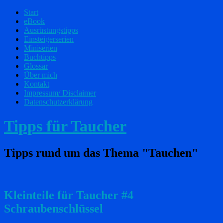
Start
eBook
Ausrüstungstipps
Einsteigerserien
Miniserien
Buchtipps
Glossar
Über mich
Kontakt
Impressum/ Disclaimer
Datenschutzerklärung
Tipps für Taucher
Tipps rund um das Thema "Tauchen"
Kleinteile für Taucher #4
Schraubenschlüssel