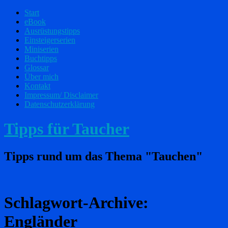
Start
eBook
Ausrüstungstipps
Einsteigerserien
Miniserien
Buchtipps
Glossar
Über mich
Kontakt
Impressum/ Disclaimer
Datenschutzerklärung
Tipps für Taucher
Tipps rund um das Thema "Tauchen"
Schlagwort-Archive:
Engländer