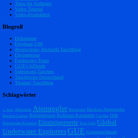
Tipps für Anfänger
Video Tutorial
Video-Produkttest
Blogroll
Dekopause
Divebase U96
diverscorner- Richards Tauchblog
Divinggroup
Freshwater-Team
GUE's InDepth
Sidemount-Tauchen
Tauchrevier Deutschland
Thomas' Tauchblog
Schlagwörter
Atemregler
Backup-Atemregler
Akkutank
Backplate
1. Stufe
Bebänderung
Boltsnap-Karabiner
DIR
Backup-Lampe
Caveline
Einsteigerserie
Global
Doppelender-Karabiner
Erste Stufe
GUE
Underwater Explorers
Gummischlaufe