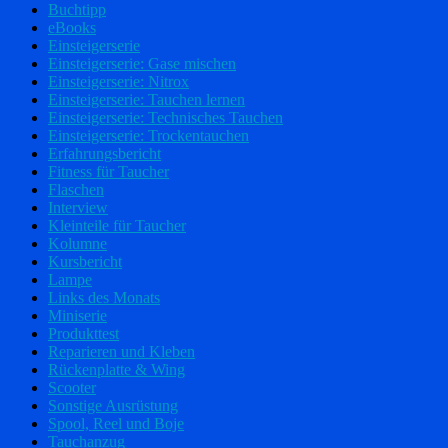
Buchtipp
eBooks
Einsteigerserie
Einsteigerserie: Gase mischen
Einsteigerserie: Nitrox
Einsteigerserie: Tauchen lernen
Einsteigerserie: Technisches Tauchen
Einsteigerserie: Trockentauchen
Erfahrungsbericht
Fitness für Taucher
Flaschen
Interview
Kleinteile für Taucher
Kolumne
Kursbericht
Lampe
Links des Monats
Miniserie
Produkttest
Reparieren und Kleben
Rückenplatte & Wing
Scooter
Sonstige Ausrüstung
Spool, Reel und Boje
Tauchanzug