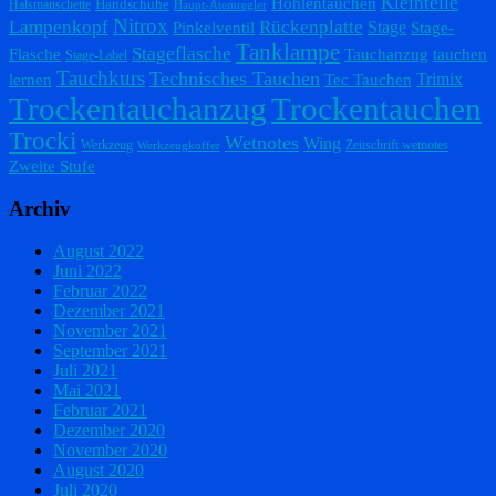
Kleinteile
Höhlentauchen
Handschuhe
Halsmanschette
Haupt-Atemregler
Nitrox
Lampenkopf
Rückenplatte
Stage
Pinkelventil
Stage-
Tanklampe
Stageflasche
Flasche
Tauchanzug
tauchen
Stage-Label
Tauchkurs
Technisches Tauchen
Trimix
lernen
Tec Tauchen
Trockentauchanzug
Trockentauchen
Trocki
Wetnotes
Wing
Werkzeug
Zeitschrift wetnotes
Werkzeugkoffer
Zweite Stufe
Archiv
August 2022
Juni 2022
Februar 2022
Dezember 2021
November 2021
September 2021
Juli 2021
Mai 2021
Februar 2021
Dezember 2020
November 2020
August 2020
Juli 2020