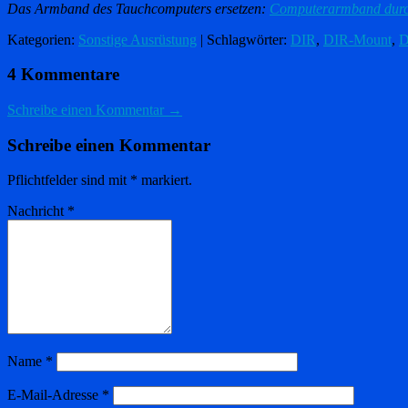
Das Armband des Tauchcomputers ersetzen:
Computerarmband durc
Kategorien:
Sonstige Ausrüstung
| Schlagwörter:
DIR
,
DIR-Mount
,
D
4 Kommentare
Schreibe einen Kommentar →
Schreibe einen Kommentar
Pflichtfelder sind mit
*
markiert.
Nachricht
*
Name
*
E-Mail-Adresse
*