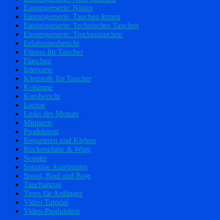
Einsteigerserie: Nitrox
Einsteigerserie: Tauchen lernen
Einsteigerserie: Technisches Tauchen
Einsteigerserie: Trockentauchen
Erfahrungsbericht
Fitness für Taucher
Flaschen
Interview
Kleinteile für Taucher
Kolumne
Kursbericht
Lampe
Links des Monats
Miniserie
Produkttest
Reparieren und Kleben
Rückenplatte & Wing
Scooter
Sonstige Ausrüstung
Spool, Reel und Boje
Tauchanzug
Tipps für Anfänger
Video Tutorial
Video-Produkttest