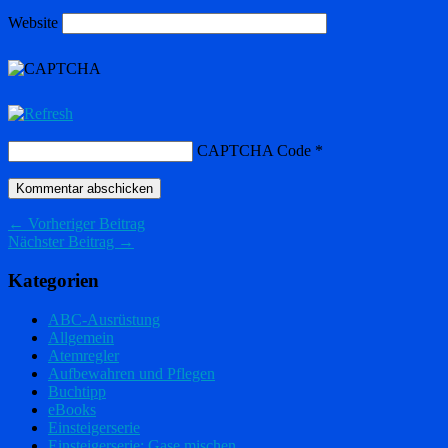
Website
CAPTCHA Code
*
← Vorheriger Beitrag
Nächster Beitrag →
Kategorien
ABC-Ausrüstung
Allgemein
Atemregler
Aufbewahren und Pflegen
Buchtipp
eBooks
Einsteigerserie
Einsteigerserie: Gase mischen