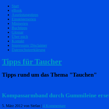
Start
eBook
Ausrüstungstipps
Einsteigerserien
Miniserien
Buchtipps
Glossar
Über mich
Kontakt
Impressum/ Disclaimer
Datenschutzerklärung
Tipps für Taucher
Tipps rund um das Thema "Tauchen"
Kompassarmband durch Gummileine erse
5. März 2012
von Stefan
|
4 Kommentare