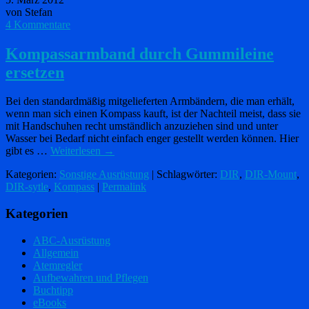
von Stefan
4 Kommentare
Kompassarmband durch Gummileine
ersetzen
Bei den standardmäßig mitgelieferten Armbändern, die man erhält,
wenn man sich einen Kompass kauft, ist der Nachteil meist, dass sie
mit Handschuhen recht umständlich anzuziehen sind und unter
Wasser bei Bedarf nicht einfach enger gestellt werden können. Hier
gibt es …
Weiterlesen
→
Kategorien:
Sonstige Ausrüstung
| Schlagwörter:
DIR
,
DIR-Mount
,
DIR-sytle
,
Kompass
|
Permalink
Kategorien
ABC-Ausrüstung
Allgemein
Atemregler
Aufbewahren und Pflegen
Buchtipp
eBooks