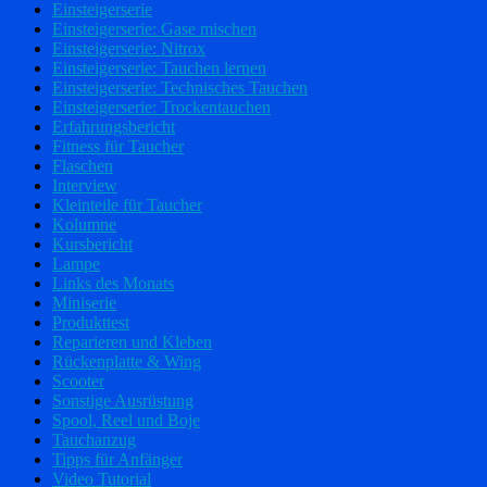
Einsteigerserie
Einsteigerserie: Gase mischen
Einsteigerserie: Nitrox
Einsteigerserie: Tauchen lernen
Einsteigerserie: Technisches Tauchen
Einsteigerserie: Trockentauchen
Erfahrungsbericht
Fitness für Taucher
Flaschen
Interview
Kleinteile für Taucher
Kolumne
Kursbericht
Lampe
Links des Monats
Miniserie
Produkttest
Reparieren und Kleben
Rückenplatte & Wing
Scooter
Sonstige Ausrüstung
Spool, Reel und Boje
Tauchanzug
Tipps für Anfänger
Video Tutorial