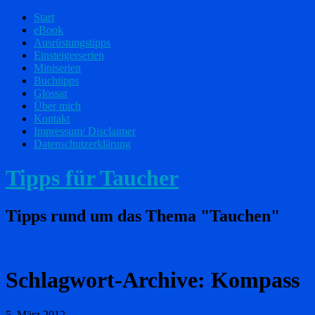
Start
eBook
Ausrüstungstipps
Einsteigerserien
Miniserien
Buchtipps
Glossar
Über mich
Kontakt
Impressum/ Disclaimer
Datenschutzerklärung
Tipps für Taucher
Tipps rund um das Thema "Tauchen"
Schlagwort-Archive:
Kompass
5. März 2012