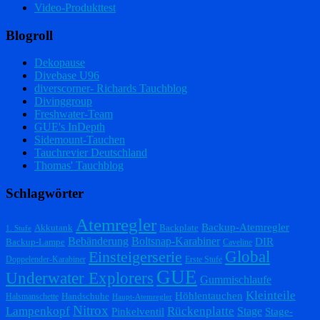
Video-Produkttest
Blogroll
Dekopause
Divebase U96
diverscorner- Richards Tauchblog
Divinggroup
Freshwater-Team
GUE's InDepth
Sidemount-Tauchen
Tauchrevier Deutschland
Thomas' Tauchblog
Schlagwörter
Atemregler
Backup-Atemregler
Akkutank
Backplate
1. Stufe
Bebänderung
Boltsnap-Karabiner
DIR
Backup-Lampe
Caveline
Einsteigerserie
Global
Doppelender-Karabiner
Erste Stufe
GUE
Underwater Explorers
Gummischlaufe
Kleinteile
Höhlentauchen
Handschuhe
Halsmanschette
Haupt-Atemregler
Nitrox
Lampenkopf
Rückenplatte
Stage
Pinkelventil
Stage-