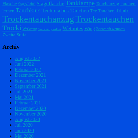
Tanklampe
Stageflasche
Flasche
Tauchanzug
tauchen
Stage-Label
Tauchkurs
Technisches Tauchen
Trimix
lernen
Tec Tauchen
Trockentauchanzug
Trockentauchen
Trocki
Wetnotes
Wing
Werkzeug
Zeitschrift wetnotes
Werkzeugkoffer
Zweite Stufe
Archiv
August 2022
Juni 2022
Februar 2022
Dezember 2021
November 2021
September 2021
Juli 2021
Mai 2021
Februar 2021
Dezember 2020
November 2020
August 2020
Juli 2020
Juni 2020
Mai 2020