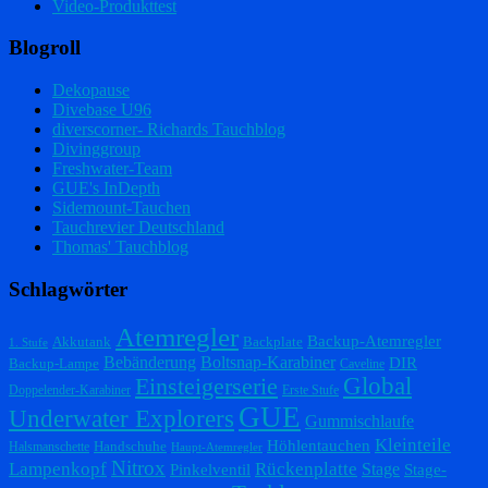
Video-Produkttest
Blogroll
Dekopause
Divebase U96
diverscorner- Richards Tauchblog
Divinggroup
Freshwater-Team
GUE's InDepth
Sidemount-Tauchen
Tauchrevier Deutschland
Thomas' Tauchblog
Schlagwörter
Atemregler
Backup-Atemregler
Akkutank
Backplate
1. Stufe
Bebänderung
Boltsnap-Karabiner
DIR
Backup-Lampe
Caveline
Einsteigerserie
Global
Doppelender-Karabiner
Erste Stufe
GUE
Underwater Explorers
Gummischlaufe
Kleinteile
Höhlentauchen
Handschuhe
Halsmanschette
Haupt-Atemregler
Nitrox
Lampenkopf
Rückenplatte
Stage
Pinkelventil
Stage-