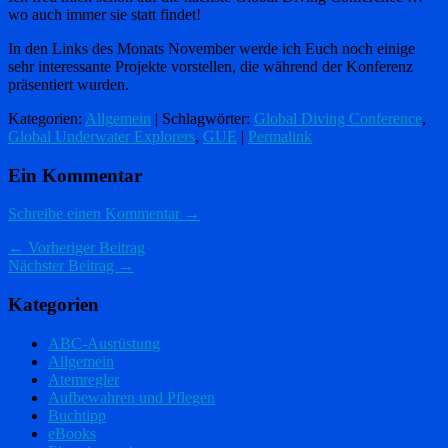
wo auch immer sie statt findet!
In den Links des Monats November werde ich Euch noch einige
sehr interessante Projekte vorstellen, die während der Konferenz
präsentiert wurden.
Kategorien:
Allgemein
| Schlagwörter:
Global Diving Conference
,
Global Underwater Explorers
,
GUE
|
Permalink
Ein Kommentar
Schreibe einen Kommentar →
← Vorheriger Beitrag
Nächster Beitrag →
Kategorien
ABC-Ausrüstung
Allgemein
Atemregler
Aufbewahren und Pflegen
Buchtipp
eBooks