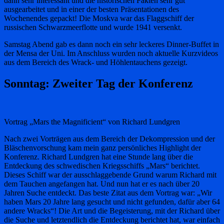
dann sehr interessant und die historischen Fakten sehr gut
ausgearbeitet und in einer der besten Präsentationen des
Wochenendes gepackt! Die Moskva war das Flaggschiff der
russischen Schwarzmeerflotte und wurde 1941 versenkt.
Samstag Abend gab es dann noch ein sehr leckeres Dinner-Buffet in
der Mensa der Uni. Im Anschluss wurden noch aktuelle Kurzvideos
aus dem Bereich des Wrack- und Höhlentauchens gezeigt.
Sonntag: Zweiter Tag der Konferenz
Vortrag „Mars the Magnificient“ von Richard Lundgren
Nach zwei Vorträgen aus dem Bereich der Dekompression und der
Bläschenvorschung kam mein ganz persönliches Highlight der
Konferenz. Richard Lundgren hat eine Stunde lang über die
Entdeckung des schwedischen Kriegsschiffs „Mars“ berichtet.
Dieses Schiff war der ausschlaggebende Grund warum Richard mit
dem Tauchen angefangen hat. Und nun hat er es nach über 20
Jahren Suche entdeckt. Das beste Zitat aus dem Vortrag war: „Wir
haben Mars 20 Jahre lang gesucht und nicht gefunden, dafür aber 64
andere Wracks“! Die Art und die Begeisterung, mit der Richard über
die Suche und letztendlich die Entdeckung berichtet hat, war einfach