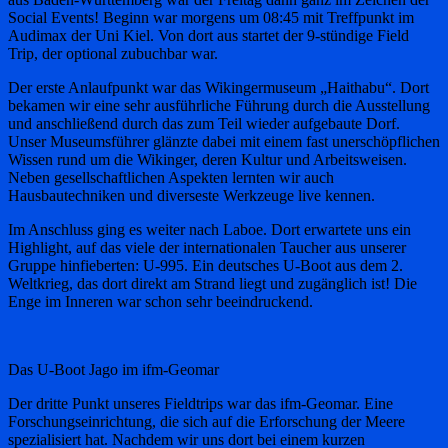
Social Events! Beginn war morgens um 08:45 mit Treffpunkt im
Audimax der Uni Kiel. Von dort aus startet der 9-stündige Field
Trip, der optional zubuchbar war.
Der erste Anlaufpunkt war das Wikingermuseum „Haithabu“. Dort
bekamen wir eine sehr ausführliche Führung durch die Ausstellung
und anschließend durch das zum Teil wieder aufgebaute Dorf.
Unser Museumsführer glänzte dabei mit einem fast unerschöpflichen
Wissen rund um die Wikinger, deren Kultur und Arbeitsweisen.
Neben gesellschaftlichen Aspekten lernten wir auch
Hausbautechniken und diverseste Werkzeuge live kennen.
Im Anschluss ging es weiter nach Laboe. Dort erwartete uns ein
Highlight, auf das viele der internationalen Taucher aus unserer
Gruppe hinfieberten: U-995. Ein deutsches U-Boot aus dem 2.
Weltkrieg, das dort direkt am Strand liegt und zugänglich ist! Die
Enge im Inneren war schon sehr beeindruckend.
Das U-Boot Jago im ifm-Geomar
Der dritte Punkt unseres Fieldtrips war das ifm-Geomar. Eine
Forschungseinrichtung, die sich auf die Erforschung der Meere
spezialisiert hat. Nachdem wir uns dort bei einem kurzen