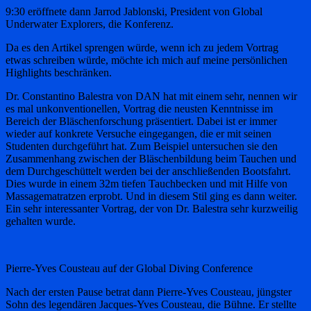
9:30 eröffnete dann Jarrod Jablonski, President von Global
Underwater Explorers, die Konferenz.
Da es den Artikel sprengen würde, wenn ich zu jedem Vortrag
etwas schreiben würde, möchte ich mich auf meine persönlichen
Highlights beschränken.
Dr. Constantino Balestra von DAN hat mit einem sehr, nennen wir
es mal unkonventionellen, Vortrag die neusten Kenntnisse im
Bereich der Bläschenforschung präsentiert. Dabei ist er immer
wieder auf konkrete Versuche eingegangen, die er mit seinen
Studenten durchgeführt hat. Zum Beispiel untersuchen sie den
Zusammenhang zwischen der Bläschenbildung beim Tauchen und
dem Durchgeschüttelt werden bei der anschließenden Bootsfahrt.
Dies wurde in einem 32m tiefen Tauchbecken und mit Hilfe von
Massagematratzen erprobt. Und in diesem Stil ging es dann weiter.
Ein sehr interessanter Vortrag, der von Dr. Balestra sehr kurzweilig
gehalten wurde.
Pierre-Yves Cousteau auf der Global Diving Conference
Nach der ersten Pause betrat dann Pierre-Yves Cousteau, jüngster
Sohn des legendären Jacques-Yves Cousteau, die Bühne. Er stellte