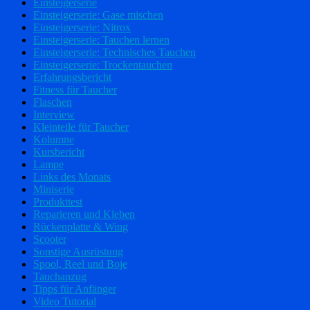
Einsteigerserie
Einsteigerserie: Gase mischen
Einsteigerserie: Nitrox
Einsteigerserie: Tauchen lernen
Einsteigerserie: Technisches Tauchen
Einsteigerserie: Trockentauchen
Erfahrungsbericht
Fitness für Taucher
Flaschen
Interview
Kleinteile für Taucher
Kolumne
Kursbericht
Lampe
Links des Monats
Miniserie
Produkttest
Reparieren und Kleben
Rückenplatte & Wing
Scooter
Sonstige Ausrüstung
Spool, Reel und Boje
Tauchanzug
Tipps für Anfänger
Video Tutorial