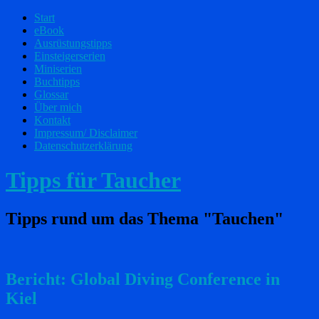
Start
eBook
Ausrüstungstipps
Einsteigerserien
Miniserien
Buchtipps
Glossar
Über mich
Kontakt
Impressum/ Disclaimer
Datenschutzerklärung
Tipps für Taucher
Tipps rund um das Thema "Tauchen"
Bericht: Global Diving Conference in
Kiel