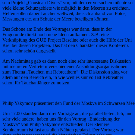
sein Projekt „Cousteau Divers“ vor, mit dem er versuchen möchte so
viele kleine Schutzgebiete wie möglich in den Meeren zu errichten.
Helfen sollen dabei Taucher weltweit, die sich anhand von Fotos,
Messungen etc. am Schutz der Meere beteiligen können.
Das Schöne am Ende des Vortrages war dann, dass in der
Fragerunde direkt noch neue Ideen aufkamen. Z.B. eine
Verknüpfung des GUE Project Baseline oder auch die Hilfe der Uni
Kiel bei diesen Projekten. Das hat den Charakter dieser Konferenz
schon sehr schön dargestellt.
Am Nachmittag gab es dann noch eine sehr interessante Diskussion
mit mehreren Vertretern verschiedener Ausbildungsorganisationen
zum Thema „Tauchen mit Rebreathern“. Die Diskussion ging vor
allem auf den Bereich ein, in wie weit es sinnvoll ist Rebreather
schon für Tauchanfänger zu nutzen.
Philip Yakymov präsentiert den Fund der Moskva im Schwarzen Mee
Um 17:00 standen dann drei Vorträge an, die parallel liefen. Ich, und
sehr viele andere, haben uns für den Vortrag „Entdeckung der
Moskva“ von Philip Yakymov entschieden. Der kleinere
Seminarraum ist fast aus allen Nähten geplatzt. Der Vortrag war