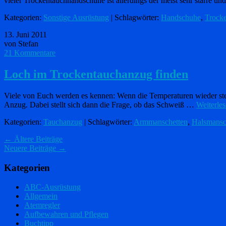
vieler Trockentauchhandschuhe ist allerdings der meist sehr starre 
Kategorien:
Sonstige Ausrüstung
| Schlagwörter:
Handschuhe
,
Trock
13. Juni 2011
von Stefan
21 Kommentare
Loch im Trockentauchanzug finden
Viele von Euch werden es kennen: Wenn die Temperaturen wieder st
Anzug. Dabei stellt sich dann die Frage, ob das Schweiß …
Weiterle
Kategorien:
Tauchanzug
| Schlagwörter:
Armmanschetten
,
Halsmansc
←
Ältere Beiträge
Neuere Beiträge
→
Kategorien
ABC-Ausrüstung
Allgemein
Atemregler
Aufbewahren und Pflegen
Buchtipp