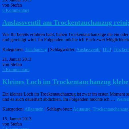
von Stefan
6 Kommentare
Auslassventil am Trockentauchanzug reini
Wie Ihr bereits erfahren habt, haben Trockentauchanzüge die ein oder
und gereinigt wird. Im Folgenden möchte ich Euch zwei Möglichkei
Kategorien:
Tauchanzug
| Schlagwörter:
Auslassventil
,
DUI
,
Trocken
21. Januar 2013
von Stefan
5 Kommentare
Kleines Loch im Trockentauchanzug klebe
Ein kleines Loch im Trockentauchanzug ist zwar im ersten Moment sehr
und es auch dauerhaft abdichten. Im Folgenden möchte ich …
Weiter
Kategorien:
Allgemein
| Schlagwörter:
Aquasure
,
Trockentauchanzug
15. Januar 2013
von Stefan