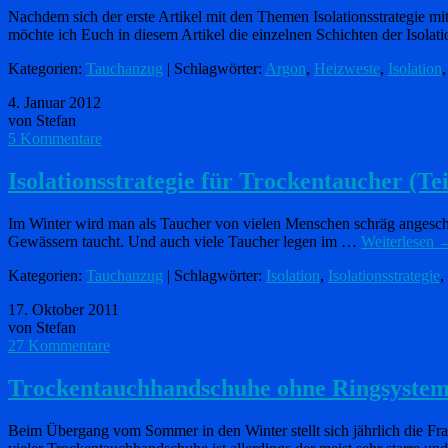
Nachdem sich der erste Artikel mit den Themen Isolationsstrategie m
möchte ich Euch in diesem Artikel die einzelnen Schichten der Isola
Kategorien:
Tauchanzug
| Schlagwörter:
Argon
,
Heizweste
,
Isolation
4. Januar 2012
von Stefan
5 Kommentare
Isolationsstrategie für Trockentaucher (Tei
Im Winter wird man als Taucher von vielen Menschen schräg angeschau
Gewässern taucht. Und auch viele Taucher legen im …
Weiterlesen
Kategorien:
Tauchanzug
| Schlagwörter:
Isolation
,
Isolationsstrategie
,
17. Oktober 2011
von Stefan
27 Kommentare
Trockentauchhandschuhe ohne Ringsyste
Beim Übergang vom Sommer in den Winter stellt sich jährlich die F