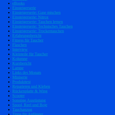
eBooks
Einsteigerserie
Einsteigerserie: Gase mischen
Einsteigerserie: Nitrox
Einsteigerserie: Tauchen lernen
Einsteigerserie: Technisches Tauchen
Einsteigerserie: Trockentauchen
Erfahrungsbericht
Fitness für Taucher
Flaschen
Interview
Kleinteile für Taucher
Kolumne
Kursbericht
Lampe
Links des Monats
Miniserie
Produkttest
Reparieren und Kleben
Rückenplatte & Wing
Scooter
Sonstige Ausrüstung
Spool, Reel und Boje
Tauchanzug
Tipps für Anfänger