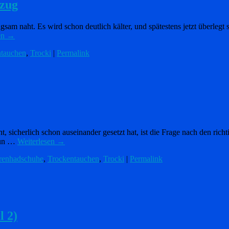
nzug
m naht. Es wird schon deutlich kälter, und spätestens jetzt überlegt s
en
→
ntauchen
,
Trocki
|
Permalink
ht, sicherlich schon auseinander gesetzt hat, ist die Frage nach den r
nun …
Weiterlesen
→
renhadschuhe
,
Trockentauchen
,
Trocki
|
Permalink
l 2)