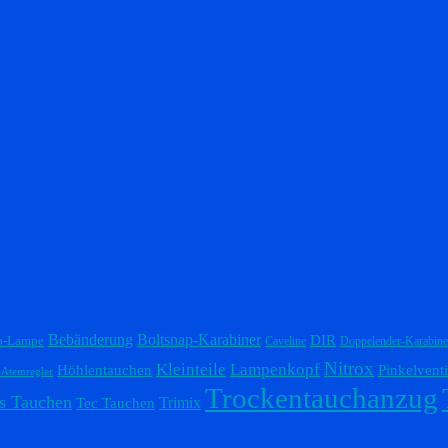
Bebänderung
Boltsnap-Karabiner
DIR
p-Lampe
Caveline
Doppelender-Karabine
Nitrox
Lampenkopf
Kleinteile
Höhlentauchen
Pinkelventi
-Atemregler
Trockentauchanzug
s Tauchen
Trimix
Tec Tauchen