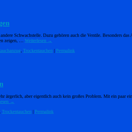
gen
 andere Schwachstelle. Dazu gehören auch die Ventile. Besonders das Au
ten zeigen, …
Weiterlesen
→
tauchanzug
,
Trockentauchen
|
Permalink
n
 ärgerlich, aber eigentlich auch kein großes Problem. Mit ein paar ei
lesen
→
,
Trockentauchen
|
Permalink