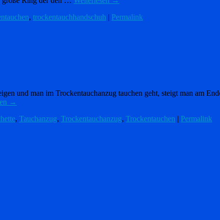
und große Ring der den …
Weiterlesen
→
entauchen
,
trockentauchhandschuh
|
Permalink
eigen und man im Trockentauchanzug tauchen geht, steigt man am Ende
sen
→
hette
,
Tauchanzug
,
Trockentauchanzug
,
Trockentauchen
|
Permalink