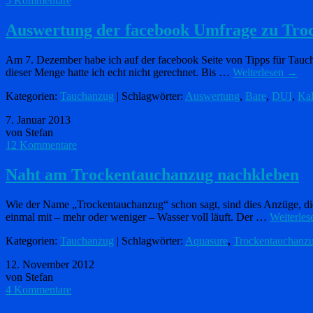
5 Kommentare
Auswertung der facebook Umfrage zu Tro
Am 7. Dezember habe ich auf der facebook Seite von Tipps für Tauche
dieser Menge hatte ich echt nicht gerechnet. Bis …
Weiterlesen
→
Kategorien:
Tauchanzug
| Schlagwörter:
Auswertung
,
Bare
,
DUI
,
Kal
7. Januar 2013
von Stefan
12 Kommentare
Naht am Trockentauchanzug nachkleben
Wie der Name „Trockentauchanzug“ schon sagt, sind dies Anzüge, die
einmal mit – mehr oder weniger – Wasser voll läuft. Der …
Weiterle
Kategorien:
Tauchanzug
| Schlagwörter:
Aquasure
,
Trockentauchanz
12. November 2012
von Stefan
4 Kommentare