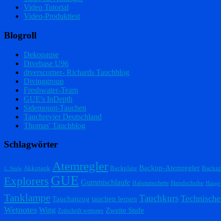
Video Tutorial
Video-Produkttest
Blogroll
Dekopause
Divebase U96
diverscorner- Richards Tauchblog
Divinggroup
Freshwater-Team
GUE's InDepth
Sidemount-Tauchen
Tauchrevier Deutschland
Thomas' Tauchblog
Schlagwörter
Atemregler
Backup-Atemregler
Akkutank
Backplate
Backu
1. Stufe
GUE
Explorers
Gummischlaufe
Handschuhe
Halsmanschette
Haupt
Tanklampe
Tauchkurs
Technische
Tauchanzug
tauchen lernen
Wetnotes
Wing
Zweite Stufe
Zeitschrift wetnotes