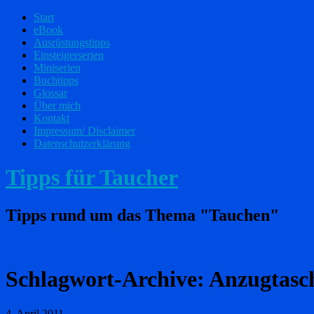
Start
eBook
Ausrüstungstipps
Einsteigerserien
Miniserien
Buchtipps
Glossar
Über mich
Kontakt
Impressum/ Disclaimer
Datenschutzerklärung
Tipps für Taucher
Tipps rund um das Thema "Tauchen"
Schlagwort-Archive:
Anzugtasc
4. April 2011