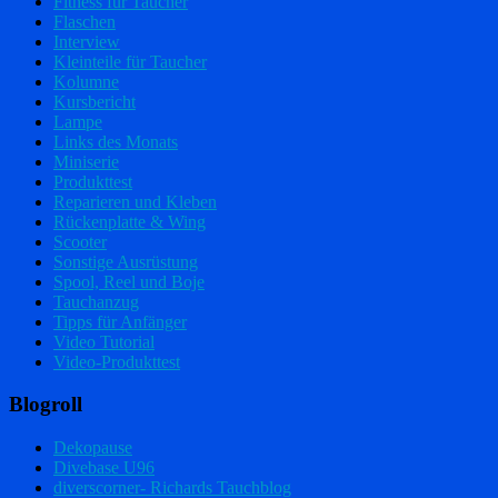
Fitness für Taucher
Flaschen
Interview
Kleinteile für Taucher
Kolumne
Kursbericht
Lampe
Links des Monats
Miniserie
Produkttest
Reparieren und Kleben
Rückenplatte & Wing
Scooter
Sonstige Ausrüstung
Spool, Reel und Boje
Tauchanzug
Tipps für Anfänger
Video Tutorial
Video-Produkttest
Blogroll
Dekopause
Divebase U96
diverscorner- Richards Tauchblog