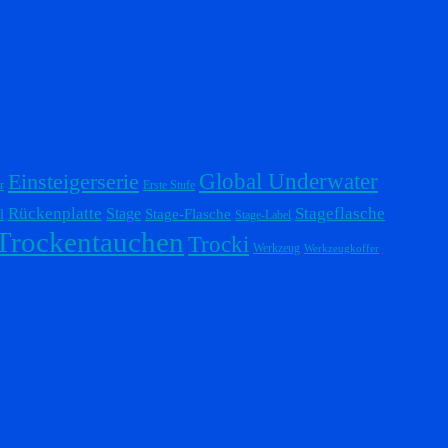
Einsteigerserie
Global Underwater
r
Erste Stufe
Stageflasche
Rückenplatte
Stage
l
Stage-Flasche
Stage-Label
Trockentauchen
Trocki
Werkzeug
Werkzeugkoffer