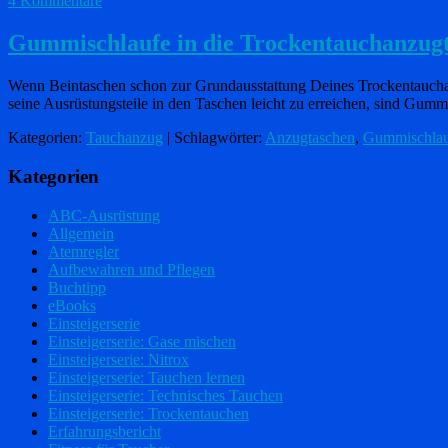
4 Kommentare
Gummischlaufe in die Trockentauchanzugt
Wenn Beintaschen schon zur Grundausstattung Deines Trockentauchanz
seine Ausrüstungsteile in den Taschen leicht zu erreichen, sind Gum
Kategorien:
Tauchanzug
| Schlagwörter:
Anzugtaschen
,
Gummischlau
Kategorien
ABC-Ausrüstung
Allgemein
Atemregler
Aufbewahren und Pflegen
Buchtipp
eBooks
Einsteigerserie
Einsteigerserie: Gase mischen
Einsteigerserie: Nitrox
Einsteigerserie: Tauchen lernen
Einsteigerserie: Technisches Tauchen
Einsteigerserie: Trockentauchen
Erfahrungsbericht