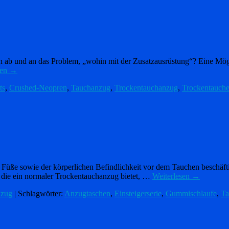
h ab und an das Problem, „wohin mit der Zusatzausrüstung“? Eine Mögl
sen
→
ts
,
Crushed-Neopren
,
Tauchanzug
,
Trockentauchanzug
,
Trockentauch
Füße sowie der körperlichen Befindlichkeit vor dem Tauchen beschäft
die ein normaler Trockentauchanzug bietet, …
Weiterlesen
→
nzug
| Schlagwörter:
Anzugtaschen
,
Einsteigerserie
,
Gummischlaufe
,
Ta