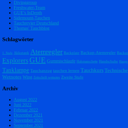
Divinggroup
Freshwater-Team
GUE's InDepth
Sidemount-Tauchen
Tauchrevier Deutschland
Thomas' Tauchblog
Schlagwörter
Atemregler
Backup-Atemregler
Akkutank
Backplate
Backu
1. Stufe
GUE
Explorers
Gummischlaufe
Handschuhe
Halsmanschette
Haupt
Tanklampe
Tauchkurs
Technische
Tauchanzug
tauchen lernen
Wetnotes
Wing
Zweite Stufe
Zeitschrift wetnotes
Archiv
August 2022
Juni 2022
Februar 2022
Dezember 2021
November 2021
September 2021