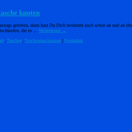
asche knoten
ugs gehören, dann hast Du Dich bestimmt auch schon ab und an über di
mischlaufen, die es …
Weiterlesen
→
fe
,
Taschen
,
Trockentauchanzug
|
Permalink