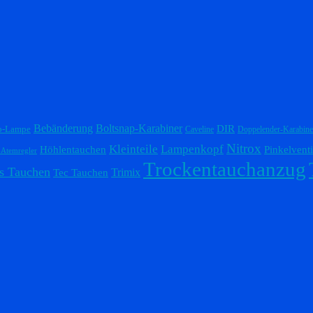
Bebänderung
Boltsnap-Karabiner
DIR
p-Lampe
Caveline
Doppelender-Karabine
Nitrox
Lampenkopf
Kleinteile
Höhlentauchen
Pinkelventi
-Atemregler
Trockentauchanzug
s Tauchen
Trimix
Tec Tauchen