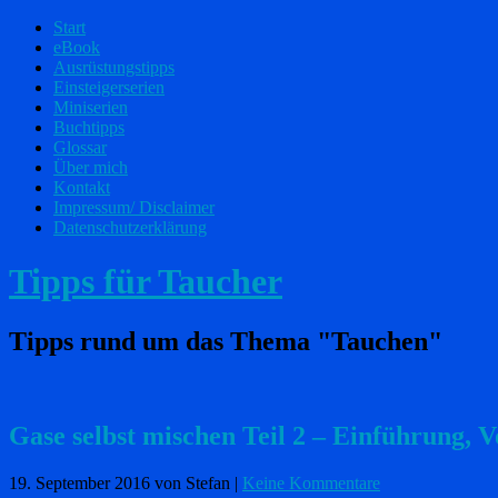
Start
eBook
Ausrüstungstipps
Einsteigerserien
Miniserien
Buchtipps
Glossar
Über mich
Kontakt
Impressum/ Disclaimer
Datenschutzerklärung
Tipps für Taucher
Tipps rund um das Thema "Tauchen"
Gase selbst mischen Teil 2 – Einführung,
19. September 2016
von Stefan
|
Keine Kommentare