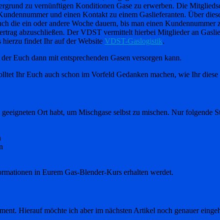
grund zu vernünftigen Konditionen Gase zu erwerben. Die Mitgliedscha
n Kundennummer und einen Kontakt zu einem Gaslieferanten. Über dies
ge auch die ein oder andere Woche dauern, bis man einen Kundennumme
trag abzuschließen. Der VDST vermittelt hierbei Mitglieder an Gasli
 hierzu findet Ihr auf der Website
VDST-Gaslogistik
.
, der Euch dann mit entsprechenden Gasen versorgen kann.
solltet Ihr Euch auch schon im Vorfeld Gedanken machen, wie Ihr diese
geeigneten Ort habt, um Mischgase selbst zu mischen. Nur folgende St
n
n
formationen in Eurem Gas-Blender-Kurs erhalten werdet.
ment. Hierauf möchte ich aber im nächsten Artikel noch genauer eingeh