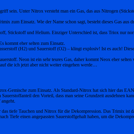
griff sein. Unter Nitrox versteht man ein Gas, das aus Nitrogen (Stick
mix zum Einsatz. Wie der Name schon sagt, besteht dieses Gas aus drei
ff, Stickstoff und Helium. Einziger Unterschied ist, dass Triox nur no
Es kommt eher selten zum Einsatz.
serstoff (H2) und Sauerstoff (O2) – klingt explosiv! Ist es auch! Diese
erstoff. Neon ist ein sehr teures Gas, daher kommt Neox eher selten 
 auf die ich jetzt aber nicht weiter eingehen werde…
x-Gemische zum Einsatz. Als Standard-Nitrox hat sich hier das EAN32 et
Sauerstoffanteil den Vorteil, dass man seine Grundzeit ausdehnen kann,
 angeht.
 das tiefe Tauchen und Nitrox für die Dekompression. Das Trimix ist d
ch Tiefe einen angepassten Sauerstoffgehalt haben, um die Dekompre