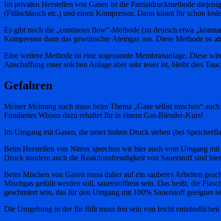
Im privaten Herstellen von Gasen ist die Partialdruckmethode dieje
(Füllschlauch etc.) und einen Kompressor. Dann könnt Ihr schon losl
Es gibt noch die „continous flow“-Methode (zu deutsch etwa „konstant
Kompressor dann das gewünschte Atemgas aus. Diese Methode ist abe
Eine weitere Methode ist eine sogenannte Membrananlage. Diese wird
Anschaffung einer solchen Anlage aber sehr teuer ist, bleibt dies Tau
Gefahren
Meiner Meinung nach muss beim Thema „Gase selbst mischen“ auch der 
Fundiertes Wissen dazu erhaltet Ihr in einem Gas-Blender-Kurs!
Im Umgang mit Gasen, die unter hohen Druck stehen (bei Speicherfla
Beim Herstellen von Nitrox sprechen wir hier auch vom Umgang mit Sau
Druck sondern auch die Reaktionsfreudigkeit von Sauerstoff sind hier
Beim Mischen von Gasen muss daher auf ein sauberes Arbeiten geacht
Mischgas gefüllt werden soll, sauerstoffrein sein. Das heißt, die Fla
geschmiert sein, das für den Umgang mit 100% Sauerstoff geeignet is
Die Umgebung in der Ihr füllt muss frei sein von leicht entzündlichen 