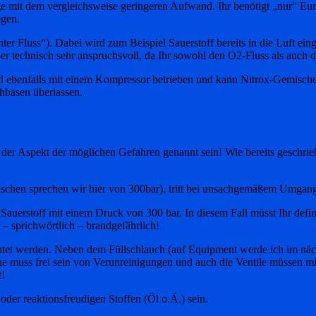
nige mit dem vergleichsweise geringeren Aufwand. Ihr benötigt „nur“ 
egen.
er Fluss“). Dabei wird zum Beispiel Sauerstoff bereits in die Luft ein
r technisch sehr anspruchsvoll, da Ihr sowohl den O2-Fluss als auch
 ebenfalls mit einem Kompressor betrieben und kann Nitrox-Gemische m
chbasen überlassen.
Aspekt der möglichen Gefahren genannt sein! Wie bereits geschrieben, 
schen sprechen wir hier von 300bar), tritt bei unsachgemäßem Umgang 
erstoff mit einem Druck von 300 bar. In diesem Fall müsst Ihr definiti
 – sprichwörtlich – brandgefährlich!
et werden. Neben dem Füllschlauch (auf Equipment werde ich im nächs
sche muss frei sein von Verunreinigungen und auch die Ventile müssen m
t!
oder reaktionsfreudigen Stoffen (Öl o.Ä.) sein.