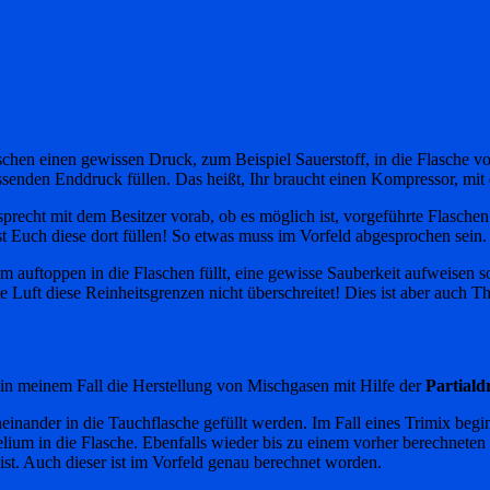
schen einen gewissen Druck, zum Beispiel Sauerstoff, in die Flasche v
ssenden Enddruck füllen. Das heißt, Ihr braucht einen Kompressor, mit
precht mit dem Besitzer vorab, ob es möglich ist, vorgeführte Flaschen 
sst Euch diese dort füllen! So etwas muss im Vorfeld abgesprochen sein.
um auftoppen in die Flaschen füllt, eine gewisse Sauberkeit aufweisen s
e Luft diese Reinheitsgrenzen nicht überschreitet! Dies ist aber auch 
n meinem Fall die Herstellung von Mischgasen mit Hilfe der
Partial
heinander in die Tauchflasche gefüllt werden. Im Fall eines Trimix begi
 Helium in die Flasche. Ebenfalls wieder bis zu einem vorher berechnet
 ist. Auch dieser ist im Vorfeld genau berechnet worden.