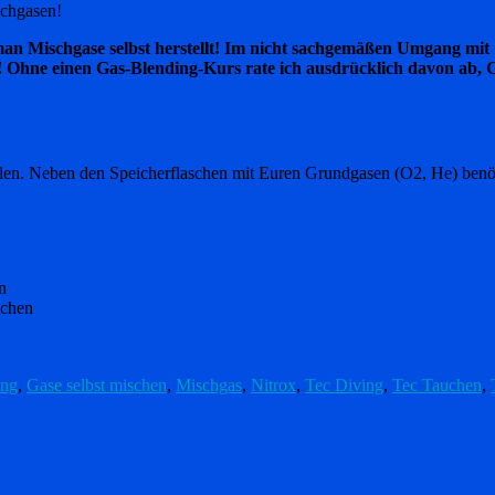
uchgasen!
man Mischgase selbst herstellt! Im nicht sachgemäßen Umgang mit G
e! Ohne einen Gas-Blending-Kurs rate ich ausdrücklich davon ab, Ga
len. Neben den Speicherflaschen mit Euren Grundgasen (O2, He) benöti
n
schen
ing
,
Gase selbst mischen
,
Mischgas
,
Nitrox
,
Tec Diving
,
Tec Tauchen
,