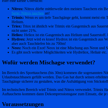
Hier eine kleine Übersicht:
Nitrox:
Nitrox dürfte mittlerweile den meisten Tauchern ein Be
Serie: Nitrox tauchen
an!
Trimix:
Wenn es um tiefe Tauchgänge geht, kommt meist ein Tri
Helium.
Triox:
Triox ist ähnlich wie Trimix ein Gasgemisch aus Sauersto
nicht unter 21%.
Heliox:
Heliox ist ein Gasgemisch aus Helium und Sauerstoff. 
Hydrox:
Jetzt wird es krass! Hydrox ist ein Gasgemisch aus Was
aber auch Tauchtiefen bis zu 700m!
Neox:
Noch ein Exot! Neox ist eine Mischung aus Neon und Sau
Es gibt noch weitere Möglichkeiten wie Hydreliox, Heliair etc.
Wofür werden Mischagse verwendet?
Im Bereich des Sporttauchens (bis 30m) kommen die sogenannten Nitro
Urlaubstauchbasen gefüllt werden. Das Gas hat durch seinen erhöhten 
Tauchgänge sicherer zu gestalten, was die Aufsättigung von Stickstoff
Im technischen Bereich wird Trimix und Nitrox verwendet. Trimix für
Auftauchens kommen dann Dekompressionsgase zum Einsatz, die je na
Voraussetzungen