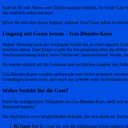
Egal ob Ihr nun Nitrox oder Trimix tauchen möchtet, für beide Gase b
das natürlich selbst machen!
Bevor Ihr nun aber damit beginnt, zuhause Eure Gase selbst zu misch
Umgang mit Gasen lernen – Gas-Blender-Kurs
Meiner Meinung nach der wichtigste Schritt hin zu einer eigenen Gas
beachten müsst. Zum Einen werdet Ihr Informationen über das Füllen 
Taucherausrüstung haben muss (Stichwort: Sauerstoffreine Ventile, etc
Ihr werdet explizit auf die Gefahren und rechtlichen Aspekte des Fü
Gas-Blender-Kurse werden mittlerweile von vielen technisch orientie
Grundlagen kennen lernt, aber auch das gelernte unter fachmännische
Woher bezieht Ihr die Gase?
Nach der erfolgreichen Teilnahme am Gas-Blender-Kurs, stellt sich n
Baumarkt kaufen!
Mir sind hierzu zwei Möglichkeiten bekannt, die sich direkt an Tauche
IG Gase:
Die IG Gase ist, wie die Abkürzung schon erahnen lä