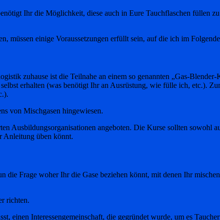
enötigt Ihr die Möglichkeit, diese auch in Eure Tauchflaschen füllen z
en, müssen einige Voraussetzungen erfüllt sein, auf die ich im Folgen
logistik zuhause ist die Teilnahe an einem so genannten „Gas-Blender-
selbst erhalten (was benötigt Ihr an Ausrüstung, wie fülle ich, etc.).
.).
llens von Mischgasen hingewiesen.
rten Ausbildungsorganisationen angeboten. Die Kurse sollten sowohl aus
r Anleitung üben könnt.
un die Frage woher Ihr die Gase beziehen könnt, mit denen Ihr mische
r richten.
sst, einen Interessengemeinschaft, die gegründet wurde, um es Taucher