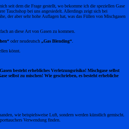
ich seit dem die Frage gestellt, wo bekomme ich die speziellen Gase
ere Tauchshop bei uns angesiedelt. Allerdings zeigt sich bei
he, der aber sehr hohe Auflagen hat, was das Füllen von Mischgasen
infach an diese Art von Gasen zu kommen.
chen“
oder neudeutsch
„Gas Blending“
.
ellen könnt.
asen besteht erhebliches Verletzungsrisiko! Mischgase selbst
se selbst zu mischen! Wie geschrieben, es besteht erhebliche
rhanden, wie beispielsweise Luft, sondern werden künstlich gemischt.
 Sporttauchers Verwendung finden.