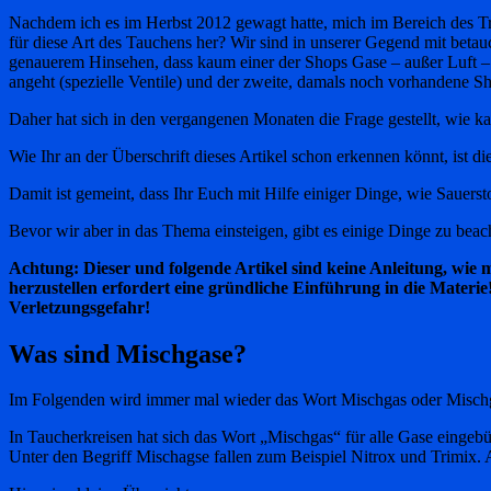
Nachdem ich es im Herbst 2012 gewagt hatte, mich im Bereich des Tri
für diese Art des Tauchens her? Wir sind in unserer Gegend mit betauc
genauerem Hinsehen, dass kaum einer der Shops Gase – außer Luft – 
angeht (spezielle Ventile) und der zweite, damals noch vorhandene Sho
Daher hat sich in den vergangenen Monaten die Frage gestellt, wie 
Wie Ihr an der Überschrift dieses Artikel schon erkennen könnt, ist d
Damit ist gemeint, dass Ihr Euch mit Hilfe einiger Dinge, wie Sauers
Bevor wir aber in das Thema einsteigen, gibt es einige Dinge zu beac
Achtung: Dieser und folgende Artikel sind keine Anleitung, wie 
herzustellen erfordert eine gründliche Einführung in die Materi
Verletzungsgefahr!
Was sind Mischgase?
Im Folgenden wird immer mal wieder das Wort Mischgas oder Mischgas
In Taucherkreisen hat sich das Wort „Mischgas“ für alle Gase eingebü
Unter den Begriff Mischagse fallen zum Beispiel Nitrox und Trimix. 