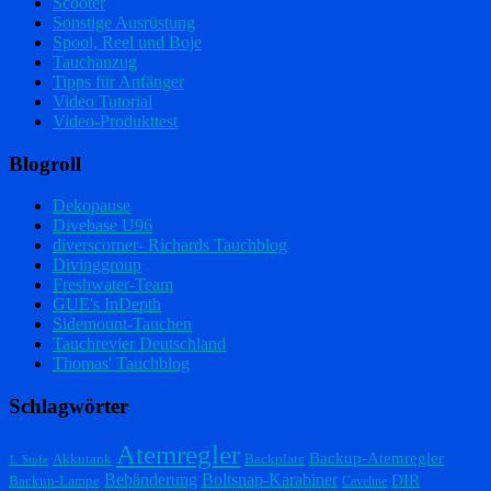
Scooter
Sonstige Ausrüstung
Spool, Reel und Boje
Tauchanzug
Tipps für Anfänger
Video Tutorial
Video-Produkttest
Blogroll
Dekopause
Divebase U96
diverscorner- Richards Tauchblog
Divinggroup
Freshwater-Team
GUE's InDepth
Sidemount-Tauchen
Tauchrevier Deutschland
Thomas' Tauchblog
Schlagwörter
Atemregler
Backup-Atemregler
Akkutank
Backplate
1. Stufe
Bebänderung
Boltsnap-Karabiner
DIR
Backup-Lampe
Caveline