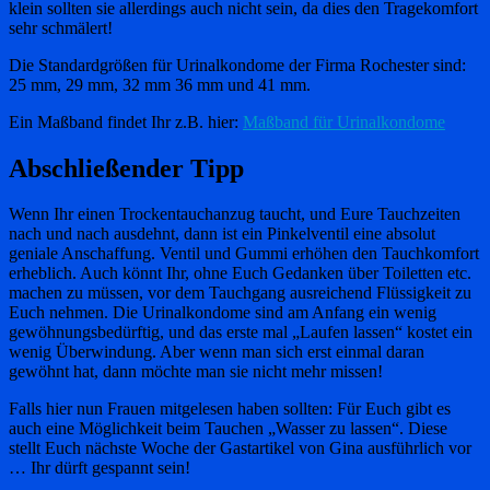
klein sollten sie allerdings auch nicht sein, da dies den Tragekomfort
sehr schmälert!
Die Standardgrößen für Urinalkondome der Firma Rochester sind:
25 mm, 29 mm, 32 mm 36 mm und 41 mm.
Ein Maßband findet Ihr z.B. hier:
Maßband für Urinalkondome
Abschließender Tipp
Wenn Ihr einen Trockentauchanzug taucht, und Eure Tauchzeiten
nach und nach ausdehnt, dann ist ein Pinkelventil eine absolut
geniale Anschaffung. Ventil und Gummi erhöhen den Tauchkomfort
erheblich. Auch könnt Ihr, ohne Euch Gedanken über Toiletten etc.
machen zu müssen, vor dem Tauchgang ausreichend Flüssigkeit zu
Euch nehmen. Die Urinalkondome sind am Anfang ein wenig
gewöhnungsbedürftig, und das erste mal „Laufen lassen“ kostet ein
wenig Überwindung. Aber wenn man sich erst einmal daran
gewöhnt hat, dann möchte man sie nicht mehr missen!
Falls hier nun Frauen mitgelesen haben sollten: Für Euch gibt es
auch eine Möglichkeit beim Tauchen „Wasser zu lassen“. Diese
stellt Euch nächste Woche der Gastartikel von Gina ausführlich vor
… Ihr dürft gespannt sein!