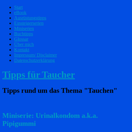
Start
eBook
Ausrüstungstipps
Einsteigerserien
Miniserien
Buchtipps
Glossar
Über mich
Kontakt
Impressum/ Disclaimer
Datenschutzerklärung
Tipps für Taucher
Tipps rund um das Thema "Tauchen"
Miniserie: Urinalkondom a.k.a.
Pipigummi