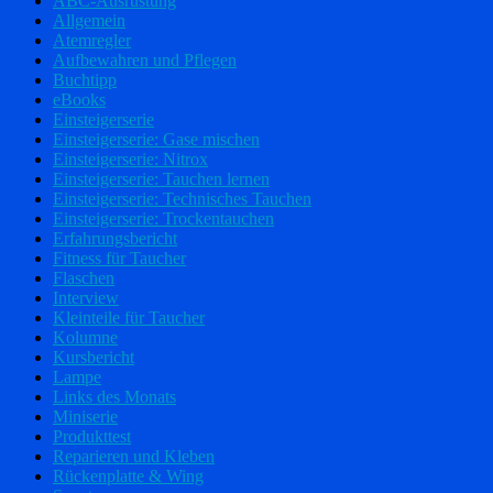
ABC-Ausrüstung
Allgemein
Atemregler
Aufbewahren und Pflegen
Buchtipp
eBooks
Einsteigerserie
Einsteigerserie: Gase mischen
Einsteigerserie: Nitrox
Einsteigerserie: Tauchen lernen
Einsteigerserie: Technisches Tauchen
Einsteigerserie: Trockentauchen
Erfahrungsbericht
Fitness für Taucher
Flaschen
Interview
Kleinteile für Taucher
Kolumne
Kursbericht
Lampe
Links des Monats
Miniserie
Produkttest
Reparieren und Kleben
Rückenplatte & Wing