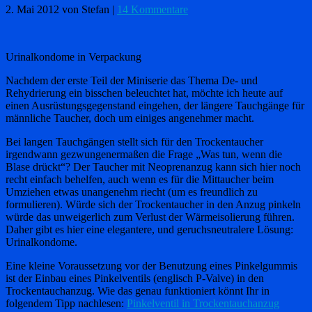
2. Mai 2012
von Stefan
|
14 Kommentare
Urinalkondome in Verpackung
Nachdem der erste Teil der Miniserie das Thema De- und
Rehydrierung ein bisschen beleuchtet hat, möchte ich heute auf
einen Ausrüstungsgegenstand eingehen, der längere Tauchgänge für
männliche Taucher, doch um einiges angenehmer macht.
Bei langen Tauchgängen stellt sich für den Trockentaucher
irgendwann gezwungenermaßen die Frage „Was tun, wenn die
Blase drückt“? Der Taucher mit Neoprenanzug kann sich hier noch
recht einfach behelfen, auch wenn es für die Mittaucher beim
Umziehen etwas unangenehm riecht (um es freundlich zu
formulieren). Würde sich der Trockentaucher in den Anzug pinkeln
würde das unweigerlich zum Verlust der Wärmeisolierung führen.
Daher gibt es hier eine elegantere, und geruchsneutralere Lösung:
Urinalkondome.
Eine kleine Voraussetzung vor der Benutzung eines Pinkelgummis
ist der Einbau eines Pinkelventils (englisch P-Valve) in den
Trockentauchanzug. Wie das genau funktioniert könnt Ihr in
folgendem Tipp nachlesen:
Pinkelventil in Trockentauchanzug