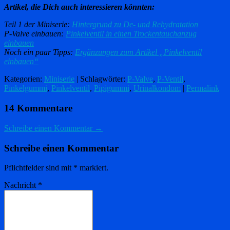
Artikel, die Dich auch interessieren könnten:
Teil 1 der Miniserie:
Hintergrund zu De- und Rehydratation
P-Valve einbauen:
Pinkelventil in einen Trockentauchanzug
einbauen
Noch ein paar Tipps:
Ergänzungen zum Artikel „Pinkelventil
einbauen“
Kategorien:
Miniserie
| Schlagwörter:
P-Valve
,
P-Ventil
,
Pinkelgummi
,
Pinkelventil
,
Pipigummi
,
Urinalkondom
|
Permalink
14 Kommentare
Schreibe einen Kommentar →
Schreibe einen Kommentar
Pflichtfelder sind mit
*
markiert.
Nachricht
*