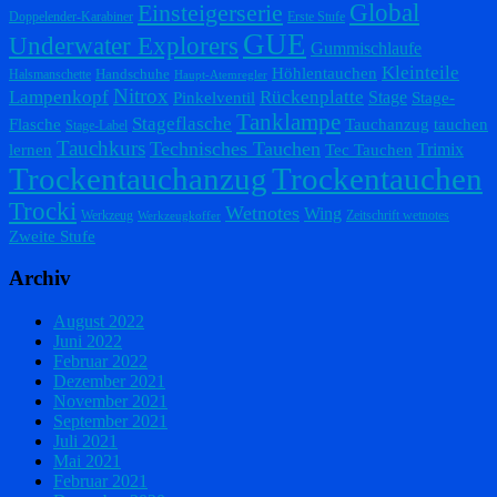
Einsteigerserie
Global
Doppelender-Karabiner
Erste Stufe
GUE
Underwater Explorers
Gummischlaufe
Kleinteile
Höhlentauchen
Handschuhe
Halsmanschette
Haupt-Atemregler
Nitrox
Lampenkopf
Rückenplatte
Stage
Pinkelventil
Stage-
Tanklampe
Stageflasche
Flasche
Tauchanzug
tauchen
Stage-Label
Tauchkurs
Technisches Tauchen
Trimix
lernen
Tec Tauchen
Trockentauchanzug
Trockentauchen
Trocki
Wetnotes
Wing
Werkzeug
Zeitschrift wetnotes
Werkzeugkoffer
Zweite Stufe
Archiv
August 2022
Juni 2022
Februar 2022
Dezember 2021
November 2021
September 2021
Juli 2021
Mai 2021
Februar 2021