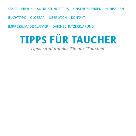
START
EBOOK
AUSRÜSTUNGSTIPPS
EINSTEIGERSERIEN
MINISERIEN
BUCHTIPPS
GLOSSAR
ÜBER MICH
KONTAKT
F
IMPRESSUM/ DISCLAIMER
DATENSCHUTZERKLÄRUNG
be
TIPPS FÜR TAUCHER
9.
Jan
Tipps rund um das Thema "Tauchen"
20
vo
Ste
|
2
Ko
Im
he
Gas
ste
Eu
Si