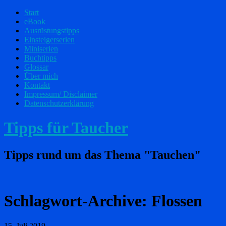
Start
eBook
Ausrüstungstipps
Einsteigerserien
Miniserien
Buchtipps
Glossar
Über mich
Kontakt
Impressum/ Disclaimer
Datenschutzerklärung
Tipps für Taucher
Tipps rund um das Thema "Tauchen"
Schlagwort-Archive:
Flossen
15. Juli 2019