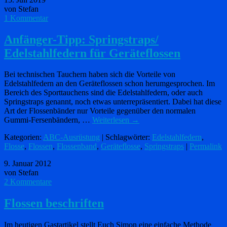
von Stefan
1 Kommentar
Anfänger-Tipp: Springstraps/
Edelstahlfedern für Geräteflossen
Bei technischen Tauchern haben sich die Vorteile von
Edelstahlfedern an den Geräteflossen schon herumgesprochen. Im
Bereich des Sporttauchens sind die Edelstahlfedern, oder auch
Springstraps genannt, noch etwas unterrepräsentiert. Dabei hat diese
Art der Flossenbänder nur Vorteile gegenüber den normalen
Gummi-Fersenbändern, …
Weiterlesen
→
Kategorien:
ABC-Ausrüstung
| Schlagwörter:
Edelstahlfedern
,
Flosse
,
Flossen
,
Flossenband
,
Geräteflosse
,
Springstraps
|
Permalink
9. Januar 2012
von Stefan
2 Kommentare
Flossen beschriften
Im heutigen Gastartikel stellt Euch Simon eine einfache Methode