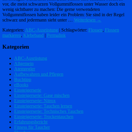
vor, die meist schwarzen Vollgummiflossen unter Wasser doch ein
wenig sichtbarer zu machen: Die gerne verwendeten
Vollgummiflossen haben leider ein Problem: Sie sind in der Regel
schwarz und jedermann sieht unter …
Weiterlesen
→
Kategorien:
ABC-Ausrüstung
| Schlagwörter:
Flossen
,
Flossen
markieren
,
Klebeband
|
Permalink
Kategorien
ABC-Ausrüstung
Allgemein
Atemregler
Aufbewahren und Pflegen
Buchtipp
eBooks
Einsteigerserie
Einsteigerserie: Gase mischen
Einsteigerserie: Nitrox
Einsteigerserie: Tauchen lernen
Einsteigerserie: Technisches Tauchen
Einsteigerserie: Trockentauchen
Erfahrungsbericht
Fitness für Taucher