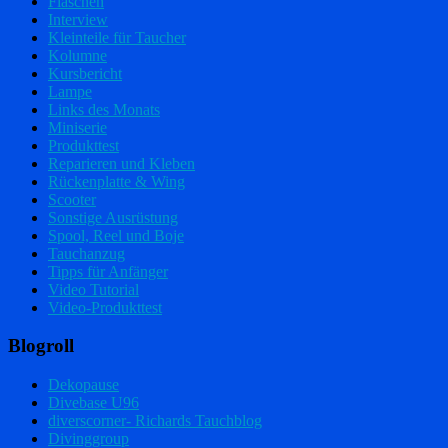
Flaschen
Interview
Kleinteile für Taucher
Kolumne
Kursbericht
Lampe
Links des Monats
Miniserie
Produkttest
Reparieren und Kleben
Rückenplatte & Wing
Scooter
Sonstige Ausrüstung
Spool, Reel und Boje
Tauchanzug
Tipps für Anfänger
Video Tutorial
Video-Produkttest
Blogroll
Dekopause
Divebase U96
diverscorner- Richards Tauchblog
Divinggroup