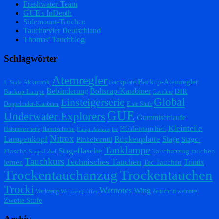
Freshwater-Team
GUE's InDepth
Sidemount-Tauchen
Tauchrevier Deutschland
Thomas' Tauchblog
Schlagwörter
Atemregler
Backup-Atemregler
Akkutank
Backplate
1. Stufe
Bebänderung
Boltsnap-Karabiner
DIR
Backup-Lampe
Caveline
Einsteigerserie
Global
Doppelender-Karabiner
Erste Stufe
GUE
Underwater Explorers
Gummischlaufe
Kleinteile
Höhlentauchen
Handschuhe
Halsmanschette
Haupt-Atemregler
Nitrox
Lampenkopf
Rückenplatte
Stage
Pinkelventil
Stage-
Tanklampe
Stageflasche
Flasche
Tauchanzug
tauchen
Stage-Label
Tauchkurs
Technisches Tauchen
Trimix
lernen
Tec Tauchen
Trockentauchanzug
Trockentauchen
Trocki
Wetnotes
Wing
Werkzeug
Zeitschrift wetnotes
Werkzeugkoffer
Zweite Stufe
Archiv