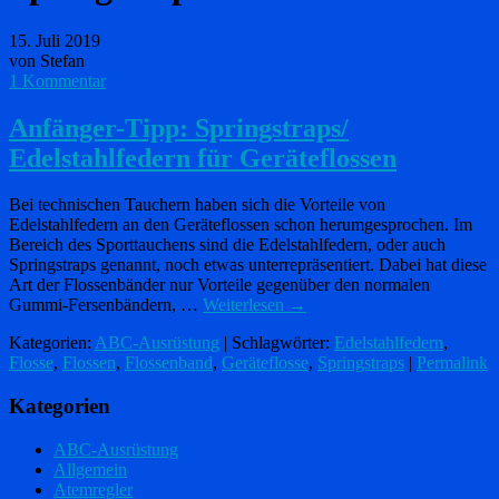
15. Juli 2019
von Stefan
1 Kommentar
Anfänger-Tipp: Springstraps/
Edelstahlfedern für Geräteflossen
Bei technischen Tauchern haben sich die Vorteile von
Edelstahlfedern an den Geräteflossen schon herumgesprochen. Im
Bereich des Sporttauchens sind die Edelstahlfedern, oder auch
Springstraps genannt, noch etwas unterrepräsentiert. Dabei hat diese
Art der Flossenbänder nur Vorteile gegenüber den normalen
Gummi-Fersenbändern, …
Weiterlesen
→
Kategorien:
ABC-Ausrüstung
| Schlagwörter:
Edelstahlfedern
,
Flosse
,
Flossen
,
Flossenband
,
Geräteflosse
,
Springstraps
|
Permalink
Kategorien
ABC-Ausrüstung
Allgemein
Atemregler