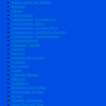
Aufbewahren und Pflegen
Buchtipp
eBooks
Einsteigerserie
Einsteigerserie: Gase mischen
Einsteigerserie: Nitrox
Einsteigerserie: Tauchen lernen
Einsteigerserie: Technisches Tauchen
Einsteigerserie: Trockentauchen
Erfahrungsbericht
Fitness für Taucher
Flaschen
Interview
Kleinteile für Taucher
Kolumne
Kursbericht
Lampe
Links des Monats
Miniserie
Produkttest
Reparieren und Kleben
Rückenplatte & Wing
Scooter
Sonstige Ausrüstung
Spool, Reel und Boje