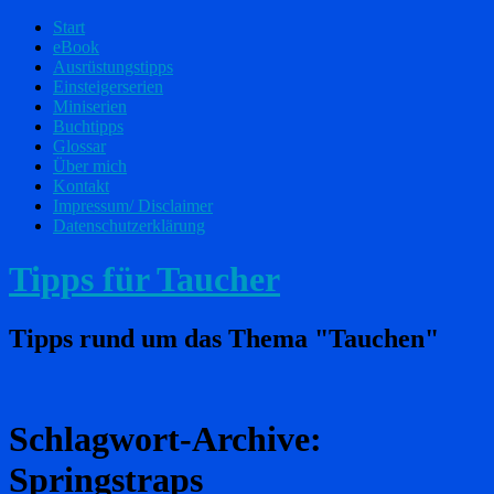
Start
eBook
Ausrüstungstipps
Einsteigerserien
Miniserien
Buchtipps
Glossar
Über mich
Kontakt
Impressum/ Disclaimer
Datenschutzerklärung
Tipps für Taucher
Tipps rund um das Thema "Tauchen"
Schlagwort-Archive:
Springstraps