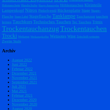
Kleinteile
Höhlentauchen
Handschuhe
Halsmanschette
Haupt-Atemregler
Nitrox
Lampenkopf
Rückenplatte
Stage
Pinkelventil
Stage-
Tanklampe
Stageflasche
Flasche
Tauchanzug
tauchen
Stage-Label
Tauchkurs
Technisches Tauchen
Trimix
lernen
Tec Tauchen
Trockentauchanzug
Trockentauchen
Trocki
Wetnotes
Wing
Werkzeug
Zeitschrift wetnotes
Werkzeugkoffer
Zweite Stufe
Archiv
August 2022
Juni 2022
Februar 2022
Dezember 2021
November 2021
September 2021
Juli 2021
Mai 2021
Februar 2021
Dezember 2020
November 2020
August 2020