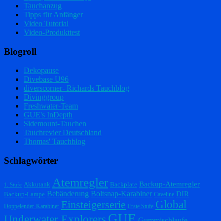
Tauchanzug
Tipps für Anfänger
Video Tutorial
Video-Produkttest
Blogroll
Dekopause
Divebase U96
diverscorner- Richards Tauchblog
Divinggroup
Freshwater-Team
GUE's InDepth
Sidemount-Tauchen
Tauchrevier Deutschland
Thomas' Tauchblog
Schlagwörter
Atemregler
Backup-Atemregler
Akkutank
Backplate
1. Stufe
Bebänderung
Boltsnap-Karabiner
DIR
Backup-Lampe
Caveline
Einsteigerserie
Global
Doppelender-Karabiner
Erste Stufe
GUE
Underwater Explorers
Gummischlaufe