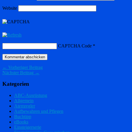
Website
CAPTCHA Code
*
← Vorheriger Beitrag
Nächster Beitrag →
Kategorien
ABC-Ausrüstung
Allgemein
Atemregler
Aufbewahren und Pflegen
Buchtipp
eBooks
Einsteigerserie