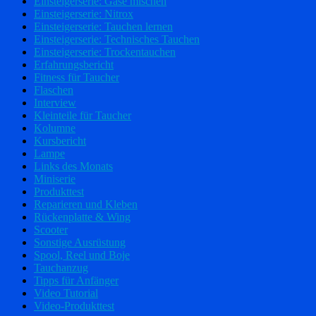
Einsteigerserie: Gase mischen
Einsteigerserie: Nitrox
Einsteigerserie: Tauchen lernen
Einsteigerserie: Technisches Tauchen
Einsteigerserie: Trockentauchen
Erfahrungsbericht
Fitness für Taucher
Flaschen
Interview
Kleinteile für Taucher
Kolumne
Kursbericht
Lampe
Links des Monats
Miniserie
Produkttest
Reparieren und Kleben
Rückenplatte & Wing
Scooter
Sonstige Ausrüstung
Spool, Reel und Boje
Tauchanzug
Tipps für Anfänger
Video Tutorial
Video-Produkttest