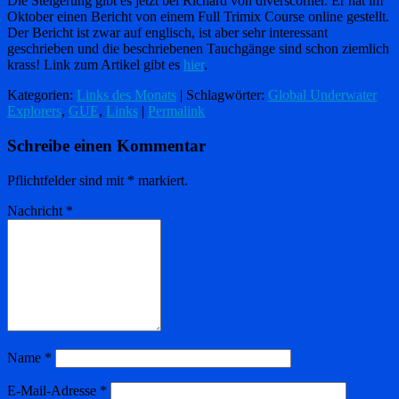
Die Steigerung gibt es jetzt bei Richard von diverscorner. Er hat im
Oktober einen Bericht von einem Full Trimix Course online gestellt.
Der Bericht ist zwar auf englisch, ist aber sehr interessant
geschrieben und die beschriebenen Tauchgänge sind schon ziemlich
krass! Link zum Artikel gibt es
hier
.
Kategorien:
Links des Monats
| Schlagwörter:
Global Underwater
Explorers
,
GUE
,
Links
|
Permalink
Schreibe einen Kommentar
Pflichtfelder sind mit
*
markiert.
Nachricht
*
Name
*
E-Mail-Adresse
*