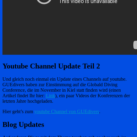
Youtube Channel Update Teil 2
Und gleich noch einmal ein Update eines Channels auf youtube.
GUEdivers haben zur Einstimmung auf die Globald Diving
Conference, die im November in Kiel statt finden wird (einen
Artikel findet Ihr hier:
Link
), ein paar Videos der Konferenzen der
letzten Jahre hochgeladen.
Hier geht’s zum
youtube Channel von GUEdivers
.
Blog Updates