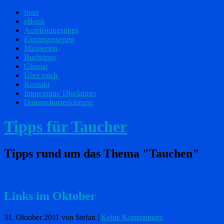
Start
eBook
Ausrüstungstipps
Einsteigerserien
Miniserien
Buchtipps
Glossar
Über mich
Kontakt
Impressum/ Disclaimer
Datenschutzerklärung
Tipps für Taucher
Tipps rund um das Thema "Tauchen"
Links im Oktober
31. Oktober 2011
von Stefan
|
Keine Kommentare