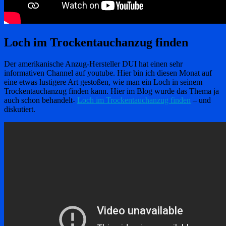
Loch im Trockentauchanzug finden
Der amerikanische Anzug-Hersteller DUI hat einen sehr
informativen Channel auf youtube. Hier bin ich diesen Monat auf
eine etwas lustigere Art gestoßen, wie man ein Loch in seinem
Trockentauchanzug finden kann. Hier im Blog wurde das Thema ja
auch schon behandelt-
Loch im Trockentauchanzug finden
– und
diskutiert.