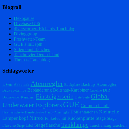
Blogroll
Dekopause
Divebase U96
diverscorner- Richards Tauchblog
Divinggroup
Freshwater-Team
GUE's InDepth
Sidemount-Tauchen
Tauchrevier Deutschland
Thomas' Tauchblog
Schlagwörter
Atemregler
Backup-Atemregler
Akkutank
Backplate
1. Stufe
Bebänderung
Boltsnap-Karabiner
DIR
Backup-Lampe
Caveline
Einsteigerserie
Global
Doppelender-Karabiner
Erste Stufe
GUE
Underwater Explorers
Gummischlaufe
Kleinteile
Höhlentauchen
Handschuhe
Halsmanschette
Haupt-Atemregler
Nitrox
Lampenkopf
Rückenplatte
Stage
Pinkelventil
Stage-
Tanklampe
Stageflasche
Flasche
Tauchanzug
tauchen
Stage-Label