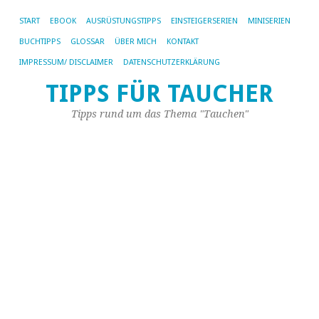
START
EBOOK
AUSRÜSTUNGSTIPPS
EINSTEIGERSERIEN
MINISERIEN
BUCHTIPPS
GLOSSAR
ÜBER MICH
KONTAKT
S
IMPRESSUM/ DISCLAIMER
DATENSCHUTZERKLÄRUNG
d
TIPPS FÜR TAUCHER
ei
Tipps rund um das Thema "Tauchen"
N
e
27.
Jan
20
vo
Ste
|
10
Ko
Ist
Di
au