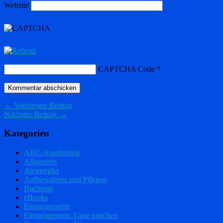
Website
CAPTCHA Code
*
← Vorheriger Beitrag
Nächster Beitrag →
Kategorien
ABC-Ausrüstung
Allgemein
Atemregler
Aufbewahren und Pflegen
Buchtipp
eBooks
Einsteigerserie
Einsteigerserie: Gase mischen