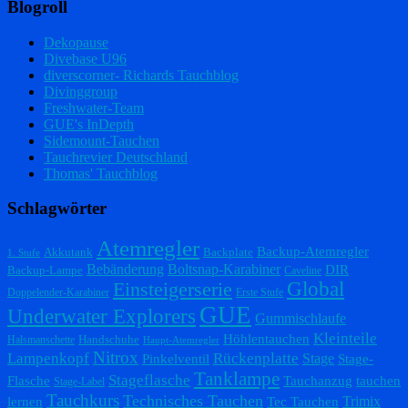
Blogroll
Dekopause
Divebase U96
diverscorner- Richards Tauchblog
Divinggroup
Freshwater-Team
GUE's InDepth
Sidemount-Tauchen
Tauchrevier Deutschland
Thomas' Tauchblog
Schlagwörter
Atemregler
Backup-Atemregler
Akkutank
Backplate
1. Stufe
Bebänderung
Boltsnap-Karabiner
DIR
Backup-Lampe
Caveline
Einsteigerserie
Global
Doppelender-Karabiner
Erste Stufe
GUE
Underwater Explorers
Gummischlaufe
Kleinteile
Höhlentauchen
Handschuhe
Halsmanschette
Haupt-Atemregler
Nitrox
Lampenkopf
Rückenplatte
Stage
Pinkelventil
Stage-
Tanklampe
Stageflasche
Flasche
Tauchanzug
tauchen
Stage-Label
Tauchkurs
Technisches Tauchen
Trimix
lernen
Tec Tauchen