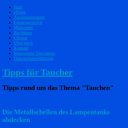
Start
eBook
Ausrüstungstipps
Einsteigerserien
Miniserien
Buchtipps
Glossar
Über mich
Kontakt
Impressum/ Disclaimer
Datenschutzerklärung
Tipps für Taucher
Tipps rund um das Thema "Tauchen"
Die Metallschellen des Lampentanks
abdecken