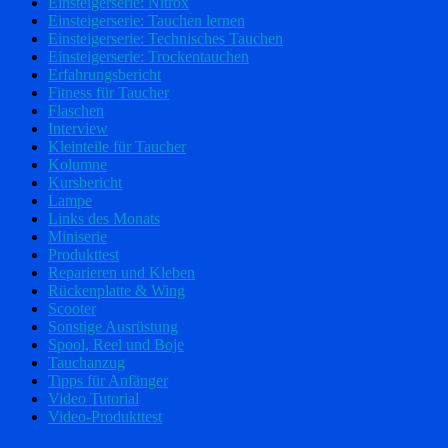
Einsteigerserie: Nitrox
Einsteigerserie: Tauchen lernen
Einsteigerserie: Technisches Tauchen
Einsteigerserie: Trockentauchen
Erfahrungsbericht
Fitness für Taucher
Flaschen
Interview
Kleinteile für Taucher
Kolumne
Kursbericht
Lampe
Links des Monats
Miniserie
Produkttest
Reparieren und Kleben
Rückenplatte & Wing
Scooter
Sonstige Ausrüstung
Spool, Reel und Boje
Tauchanzug
Tipps für Anfänger
Video Tutorial
Video-Produkttest