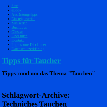
Start
eBook
Ausrüstungstipps
Einsteigerserien
Miniserien
Buchtipps
Glossar
Über mich
Kontakt
Impressum/ Disclaimer
Datenschutzerklärung
Tipps für Taucher
Tipps rund um das Thema "Tauchen"
Schlagwort-Archive:
Techniches Tauchen