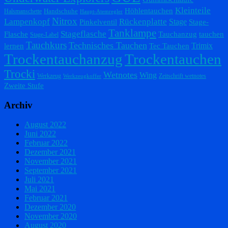
Kleinteile
Höhlentauchen
Handschuhe
Halsmanschette
Haupt-Atemregler
Nitrox
Lampenkopf
Rückenplatte
Stage
Pinkelventil
Stage-
Tanklampe
Stageflasche
Flasche
Tauchanzug
tauchen
Stage-Label
Tauchkurs
Technisches Tauchen
Trimix
lernen
Tec Tauchen
Trockentauchanzug
Trockentauchen
Trocki
Wetnotes
Wing
Werkzeug
Zeitschrift wetnotes
Werkzeugkoffer
Zweite Stufe
Archiv
August 2022
Juni 2022
Februar 2022
Dezember 2021
November 2021
September 2021
Juli 2021
Mai 2021
Februar 2021
Dezember 2020
November 2020
August 2020