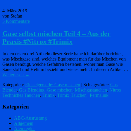
4. März 2019
von Stefan
5 Kommentare
Gase selbst mischen Teil 4 – Aus der
Praxis #Nitrox #Trimix
In den ersten drei Artikeln dieser Serie habe ich darüber berichtet,
was Mischgase sind, welches Equipment man für das Mischen von
Gasen benötigt, welche Gefahren bestehen, woher man Gase wie
Sauerstoff und Helium bezieht und vieles mehr. In diesem Artikel …
Weiterlesen
→
Kategorien:
Einsteigerserie: Gase mischen
| Schlagwörter:
Gas
Blender
,
Gas Blending
,
Gase mischen
,
MIschgastauchen
,
Nitrox
,
Techniches Tauchen
,
Trimix
,
Trimix-Tauchen
|
Permalink
Kategorien
ABC-Ausrüstung
Allgemein
Atemregler