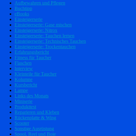
Aufbewahren und Pflegen
Buchtipp
eBooks
Einsteigerserie
Einsteigerserie: Gase mischen
Einsteigerserie: Nitrox
Einsteigerserie: Tauchen lernen
Einsteigerserie: Technisches Tauchen
Einsteigerserie: Trockentauchen
Erfahrungsbericht
Fitness für Taucher
Flaschen
Interview
Kleinteile für Taucher
Kolumne
Kursbericht
Lampe
Links des Monats
Miniserie
Produkttest
Reparieren und Kleben
Rückenplatte & Wing
Scooter
Sonstige Ausrüstung
Spool, Reel und Boje