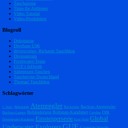
Tauchanzug
Tipps für Anfänger
Video Tutorial
Video-Produkttest
Blogroll
Dekopause
Divebase U96
diverscorner- Richards Tauchblog
Divinggroup
Freshwater-Team
GUE's InDepth
Sidemount-Tauchen
Tauchrevier Deutschland
Thomas' Tauchblog
Schlagwörter
Atemregler
Backup-Atemregler
Akkutank
Backplate
1. Stufe
Bebänderung
Boltsnap-Karabiner
DIR
Backup-Lampe
Caveline
Einsteigerserie
Global
Doppelender-Karabiner
Erste Stufe
GUE
Underwater Explorers
Gummischlaufe