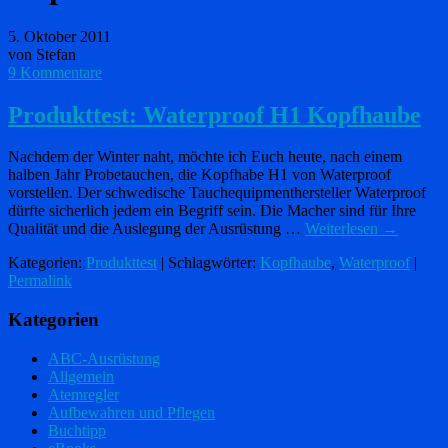
5. Oktober 2011
von Stefan
9 Kommentare
Produkttest: Waterproof H1 Kopfhaube
Nachdem der Winter naht, möchte ich Euch heute, nach einem
halben Jahr Probetauchen, die Kopfhabe H1 von Waterproof
vorstellen. Der schwedische Tauchequipmenthersteller Waterproof
dürfte sicherlich jedem ein Begriff sein. Die Macher sind für Ihre
Qualität und die Auslegung der Ausrüstung …
Weiterlesen
→
Kategorien:
Produkttest
| Schlagwörter:
Kopfhaube
,
Waterproof
|
Permalink
Kategorien
ABC-Ausrüstung
Allgemein
Atemregler
Aufbewahren und Pflegen
Buchtipp