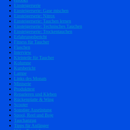
eBooks
Einsteigerserie
Einsteigerserie: Gase mischen
Einsteigerserie: Nitrox
Einsteigerserie: Tauchen lernen
Einsteigerserie: Technisches Tauchen
Einsteigerserie: Trockentauchen
Erfahrungsbericht
Fitness für Taucher
Flaschen
Interview
Kleinteile für Taucher
Kolumne
Kursbericht
Lampe
Links des Monats
Miniserie
Produkttest
Reparieren und Kleben
Rückenplatte & Wing
Scooter
Sonstige Ausrüstung
Spool, Reel und Boje
Tauchanzug
Tipps für Anfänger