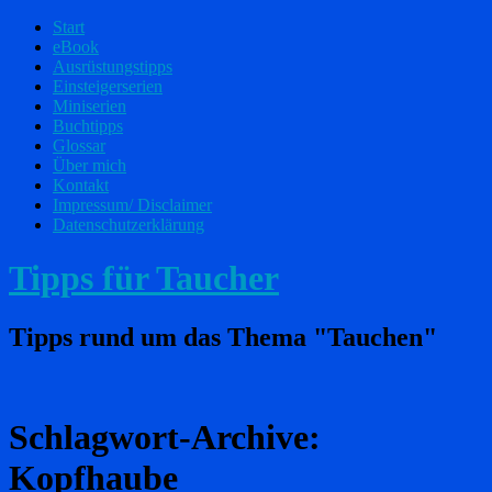
Start
eBook
Ausrüstungstipps
Einsteigerserien
Miniserien
Buchtipps
Glossar
Über mich
Kontakt
Impressum/ Disclaimer
Datenschutzerklärung
Tipps für Taucher
Tipps rund um das Thema "Tauchen"
Schlagwort-Archive:
Kopfhaube