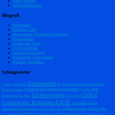
Video Tutorial
Video-Produkttest
Blogroll
Dekopause
Divebase U96
diverscorner- Richards Tauchblog
Divinggroup
Freshwater-Team
GUE's InDepth
Sidemount-Tauchen
Tauchrevier Deutschland
Thomas' Tauchblog
Schlagwörter
Atemregler
Backup-Atemregler
Akkutank
Backplate
1. Stufe
Bebänderung
Boltsnap-Karabiner
DIR
Backup-Lampe
Caveline
Einsteigerserie
Global
Doppelender-Karabiner
Erste Stufe
GUE
Underwater Explorers
Gummischlaufe
Kleinteile
Höhlentauchen
Handschuhe
Halsmanschette
Haupt-Atemregler
Nitrox
Lampenkopf
Rückenplatte
Stage
Pinkelventil
Stage-