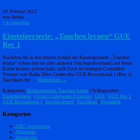
20. Februar 2012
von Stefan
1 Kommentar
Einsteigerserie: „Tauchen lernen“ GUE
Rec 1
Nachdem Ihr in den letzten Artikel der Einsteigerserie: „Tauchen
lernen“ schon den ein oder anderen Tauchsportverband und deren
Kurse kennen gelernt habt, stellt Euch im heutigen Gastartikel
Yvonne vom Baltic Dive Center den GUE Recreational 1 (Rec 1)
Tauchkurs für …
Weiterlesen
→
Kategorien:
Einsteigerserie: Tauchen lernen
| Schlagwörter:
Einsteigerserie
,
Global Underwater Explorers
,
GUE
,
GUE Rec 1
,
GUE Recreational 1
,
tauchen lernen
,
Tauchkurs
|
Permalink
Kategorien
ABC-Ausrüstung
Allgemein
Atemregler