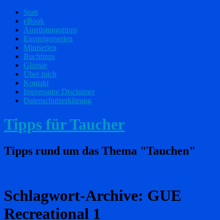
Start
eBook
Ausrüstungstipps
Einsteigerserien
Miniserien
Buchtipps
Glossar
Über mich
Kontakt
Impressum/ Disclaimer
Datenschutzerklärung
Tipps für Taucher
Tipps rund um das Thema "Tauchen"
Schlagwort-Archive:
GUE
Recreational 1