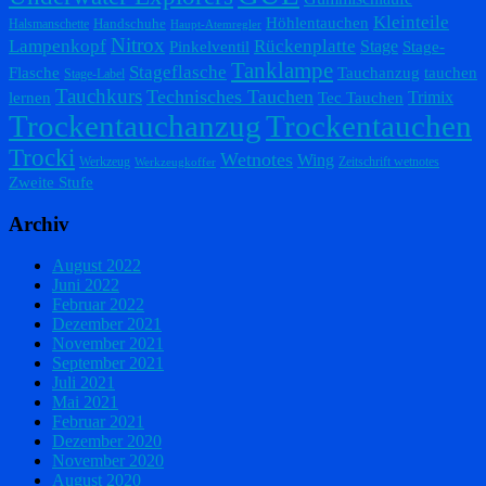
Kleinteile
Höhlentauchen
Handschuhe
Halsmanschette
Haupt-Atemregler
Nitrox
Lampenkopf
Rückenplatte
Stage
Pinkelventil
Stage-
Tanklampe
Stageflasche
Flasche
Tauchanzug
tauchen
Stage-Label
Tauchkurs
Technisches Tauchen
Trimix
lernen
Tec Tauchen
Trockentauchanzug
Trockentauchen
Trocki
Wetnotes
Wing
Werkzeug
Zeitschrift wetnotes
Werkzeugkoffer
Zweite Stufe
Archiv
August 2022
Juni 2022
Februar 2022
Dezember 2021
November 2021
September 2021
Juli 2021
Mai 2021
Februar 2021
Dezember 2020
November 2020
August 2020