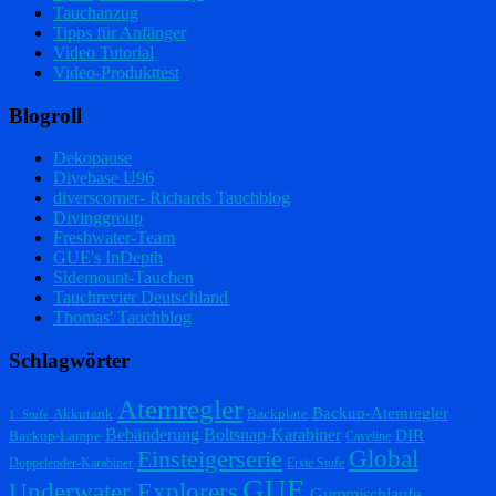
Tauchanzug
Tipps für Anfänger
Video Tutorial
Video-Produkttest
Blogroll
Dekopause
Divebase U96
diverscorner- Richards Tauchblog
Divinggroup
Freshwater-Team
GUE's InDepth
Sidemount-Tauchen
Tauchrevier Deutschland
Thomas' Tauchblog
Schlagwörter
Atemregler
Backup-Atemregler
Akkutank
Backplate
1. Stufe
Bebänderung
Boltsnap-Karabiner
DIR
Backup-Lampe
Caveline
Einsteigerserie
Global
Doppelender-Karabiner
Erste Stufe
GUE
Underwater Explorers
Gummischlaufe