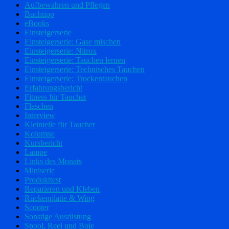
Aufbewahren und Pflegen
Buchtipp
eBooks
Einsteigerserie
Einsteigerserie: Gase mischen
Einsteigerserie: Nitrox
Einsteigerserie: Tauchen lernen
Einsteigerserie: Technisches Tauchen
Einsteigerserie: Trockentauchen
Erfahrungsbericht
Fitness für Taucher
Flaschen
Interview
Kleinteile für Taucher
Kolumne
Kursbericht
Lampe
Links des Monats
Miniserie
Produkttest
Reparieren und Kleben
Rückenplatte & Wing
Scooter
Sonstige Ausrüstung
Spool, Reel und Boje