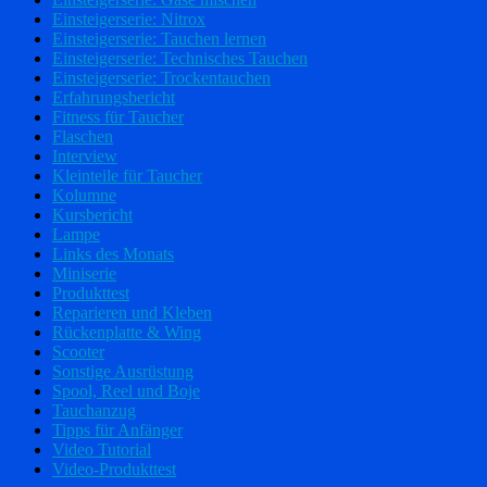
Einsteigerserie: Nitrox
Einsteigerserie: Tauchen lernen
Einsteigerserie: Technisches Tauchen
Einsteigerserie: Trockentauchen
Erfahrungsbericht
Fitness für Taucher
Flaschen
Interview
Kleinteile für Taucher
Kolumne
Kursbericht
Lampe
Links des Monats
Miniserie
Produkttest
Reparieren und Kleben
Rückenplatte & Wing
Scooter
Sonstige Ausrüstung
Spool, Reel und Boje
Tauchanzug
Tipps für Anfänger
Video Tutorial
Video-Produkttest