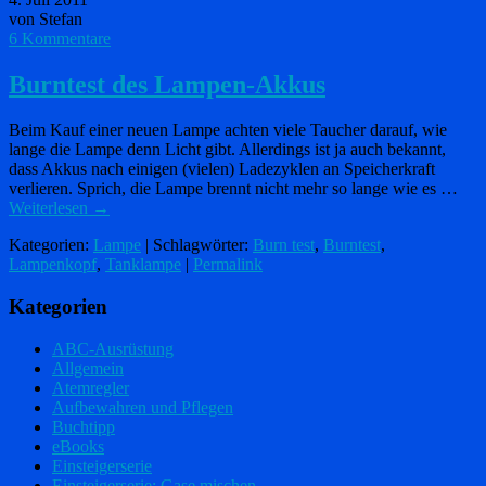
von Stefan
6 Kommentare
Burntest des Lampen-Akkus
Beim Kauf einer neuen Lampe achten viele Taucher darauf, wie
lange die Lampe denn Licht gibt. Allerdings ist ja auch bekannt,
dass Akkus nach einigen (vielen) Ladezyklen an Speicherkraft
verlieren. Sprich, die Lampe brennt nicht mehr so lange wie es …
Weiterlesen
→
Kategorien:
Lampe
| Schlagwörter:
Burn test
,
Burntest
,
Lampenkopf
,
Tanklampe
|
Permalink
Kategorien
ABC-Ausrüstung
Allgemein
Atemregler
Aufbewahren und Pflegen
Buchtipp
eBooks
Einsteigerserie
Einsteigerserie: Gase mischen