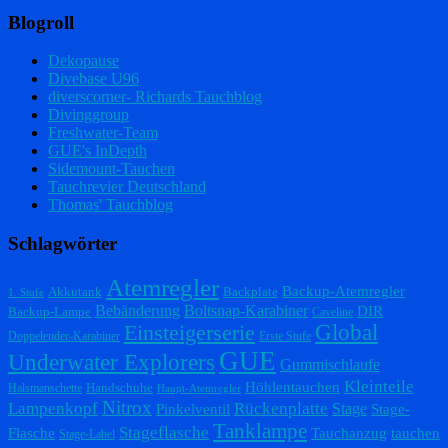
Blogroll
Dekopause
Divebase U96
diverscorner- Richards Tauchblog
Divinggroup
Freshwater-Team
GUE's InDepth
Sidemount-Tauchen
Tauchrevier Deutschland
Thomas' Tauchblog
Schlagwörter
Atemregler
Backup-Atemregler
Akkutank
Backplate
1. Stufe
Bebänderung
Boltsnap-Karabiner
DIR
Backup-Lampe
Caveline
Einsteigerserie
Global
Doppelender-Karabiner
Erste Stufe
GUE
Underwater Explorers
Gummischlaufe
Kleinteile
Höhlentauchen
Handschuhe
Halsmanschette
Haupt-Atemregler
Nitrox
Lampenkopf
Rückenplatte
Stage
Pinkelventil
Stage-
Tanklampe
Stageflasche
Flasche
Tauchanzug
tauchen
Stage-Label