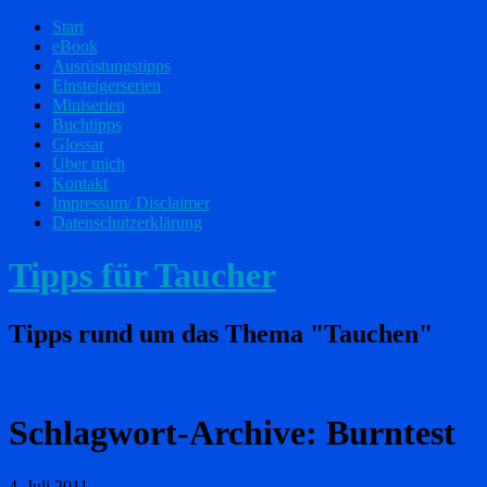
Start
eBook
Ausrüstungstipps
Einsteigerserien
Miniserien
Buchtipps
Glossar
Über mich
Kontakt
Impressum/ Disclaimer
Datenschutzerklärung
Tipps für Taucher
Tipps rund um das Thema "Tauchen"
Schlagwort-Archive:
Burntest
4. Juli 2011