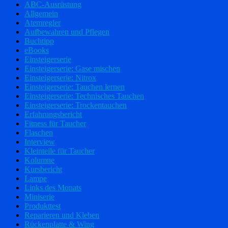
ABC-Ausrüstung
Allgemein
Atemregler
Aufbewahren und Pflegen
Buchtipp
eBooks
Einsteigerserie
Einsteigerserie: Gase mischen
Einsteigerserie: Nitrox
Einsteigerserie: Tauchen lernen
Einsteigerserie: Technisches Tauchen
Einsteigerserie: Trockentauchen
Erfahrungsbericht
Fitness für Taucher
Flaschen
Interview
Kleinteile für Taucher
Kolumne
Kursbericht
Lampe
Links des Monats
Miniserie
Produkttest
Reparieren und Kleben
Rückenplatte & Wing