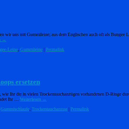
ftigen wir uns mit Gummileine; aus dem Englischen auch oft als Bungee 
n
→
gee-Leine
,
Gummileine
|
Permalink
oops ersetzen
or, wie Ihr die in vielen Trockentauchanzügen vorhandenen D-Ringe dur
indet Ihr …
Weiterlesen
→
,
Gummischlaufe
,
Trockentauchanzug
|
Permalink