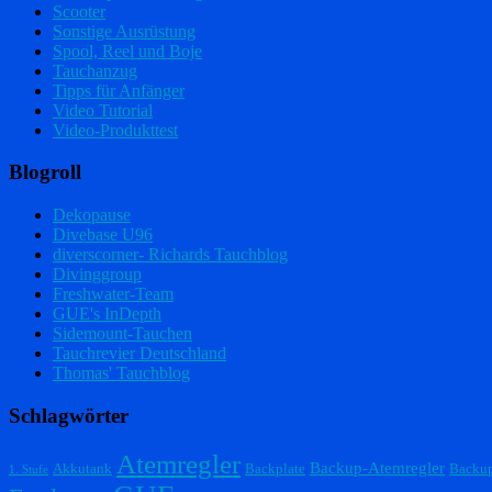
Scooter
Sonstige Ausrüstung
Spool, Reel und Boje
Tauchanzug
Tipps für Anfänger
Video Tutorial
Video-Produkttest
Blogroll
Dekopause
Divebase U96
diverscorner- Richards Tauchblog
Divinggroup
Freshwater-Team
GUE's InDepth
Sidemount-Tauchen
Tauchrevier Deutschland
Thomas' Tauchblog
Schlagwörter
Atemregler
Backup-Atemregler
Akkutank
Backplate
Backu
1. Stufe