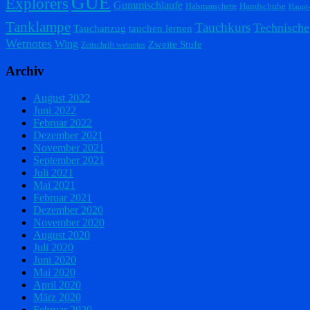
GUE
Explorers
Gummischlaufe
Handschuhe
Halsmanschette
Haupt
Tanklampe
Tauchkurs
Technische
Tauchanzug
tauchen lernen
Wetnotes
Wing
Zweite Stufe
Zeitschrift wetnotes
Archiv
August 2022
Juni 2022
Februar 2022
Dezember 2021
November 2021
September 2021
Juli 2021
Mai 2021
Februar 2021
Dezember 2020
November 2020
August 2020
Juli 2020
Juni 2020
Mai 2020
April 2020
März 2020
Februar 2020