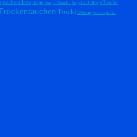
Stageflasche
Rückenplatte
Stage
l
Stage-Flasche
Stage-Label
Trockentauchen
Trocki
Werkzeug
Werkzeugkoffer