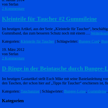
von Stefan
2 Kommentare
Kleinteile für Taucher #2 Gummileine
Im heutigen Artikel, aus der Serie „Kleinteile für Taucher“, beschä
Gummiband, das zum besseren Schutz noch mit einem …
Weiterlese
Kategorien:
Kleinteile für Taucher
| Schlagwörter:
Bungee Cord
,
Bun
19. März 2012
von Stefan
2 Kommentare
D-Ringe in der Beintasche durch Bungee-L
Im heutigen Gastartikel stellt Euch Mike mit seine Bastelanleitung v
den Taschen, der schon hier auf „Tipps für Taucher“ erschienen ist, f
Kategorien:
Tauchanzug
| Schlagwörter:
Bungee-Leine
,
Gummileine
Kategorien