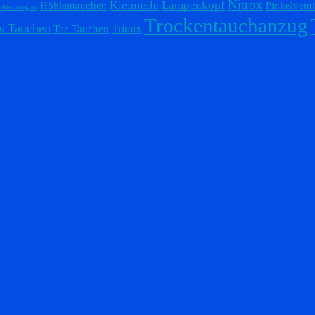
Nitrox
Lampenkopf
Kleinteile
Höhlentauchen
Pinkelventi
-Atemregler
Trockentauchanzug
s Tauchen
Trimix
Tec Tauchen