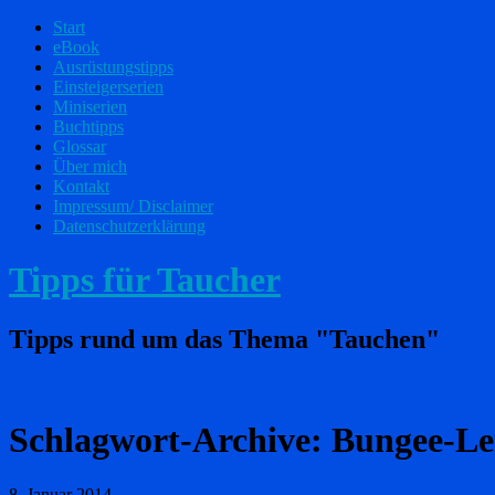
Start
eBook
Ausrüstungstipps
Einsteigerserien
Miniserien
Buchtipps
Glossar
Über mich
Kontakt
Impressum/ Disclaimer
Datenschutzerklärung
Tipps für Taucher
Tipps rund um das Thema "Tauchen"
Schlagwort-Archive:
Bungee-Le
8. Januar 2014