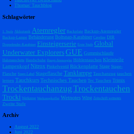
Thomas' Tauchblog
Schlagwörter
Atemregler
Backup-Atemregler
Akkutank
Backplate
1. Stufe
Bebänderung
Boltsnap-Karabiner
DIR
Backup-Lampe
Caveline
Einsteigerserie
Global
Doppelender-Karabiner
Erste Stufe
GUE
Underwater Explorers
Gummischlaufe
Kleinteile
Höhlentauchen
Handschuhe
Halsmanschette
Haupt-Atemregler
Nitrox
Lampenkopf
Rückenplatte
Stage
Pinkelventil
Stage-
Tanklampe
Stageflasche
Flasche
Tauchanzug
tauchen
Stage-Label
Tauchkurs
Technisches Tauchen
Trimix
lernen
Tec Tauchen
Trockentauchanzug
Trockentauchen
Trocki
Wetnotes
Wing
Werkzeug
Zeitschrift wetnotes
Werkzeugkoffer
Zweite Stufe
Archiv
August 2022
Juni 2022