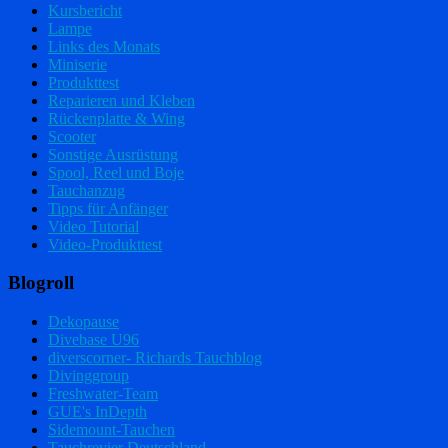
Kursbericht
Lampe
Links des Monats
Miniserie
Produkttest
Reparieren und Kleben
Rückenplatte & Wing
Scooter
Sonstige Ausrüstung
Spool, Reel und Boje
Tauchanzug
Tipps für Anfänger
Video Tutorial
Video-Produkttest
Blogroll
Dekopause
Divebase U96
diverscorner- Richards Tauchblog
Divinggroup
Freshwater-Team
GUE's InDepth
Sidemount-Tauchen
Tauchrevier Deutschland