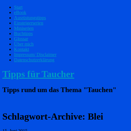
Start
eBook
Ausrüstungstipps
Einsteigerserien
Miniserien
Buchtipps
Glossar
Über mich
Kontakt
Impressum/ Disclaimer
Datenschutzerklärung
Tipps für Taucher
Tipps rund um das Thema "Tauchen"
Schlagwort-Archive:
Blei
15. Juni 2015