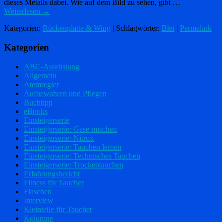
dieses Metalls dabei. Wie auf dem Bild zu sehen, gibt …
Weiterlesen
→
Kategorien:
Rückenplatte & Wing
| Schlagwörter:
Blei
|
Permalink
Kategorien
ABC-Ausrüstung
Allgemein
Atemregler
Aufbewahren und Pflegen
Buchtipp
eBooks
Einsteigerserie
Einsteigerserie: Gase mischen
Einsteigerserie: Nitrox
Einsteigerserie: Tauchen lernen
Einsteigerserie: Technisches Tauchen
Einsteigerserie: Trockentauchen
Erfahrungsbericht
Fitness für Taucher
Flaschen
Interview
Kleinteile für Taucher
Kolumne