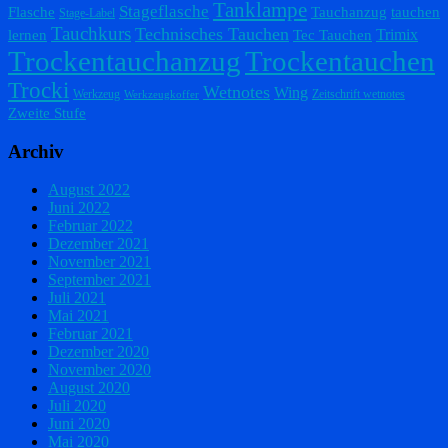
Tanklampe
Stageflasche
Flasche
Tauchanzug
tauchen
Stage-Label
Tauchkurs
Technisches Tauchen
Trimix
lernen
Tec Tauchen
Trockentauchanzug
Trockentauchen
Trocki
Wetnotes
Wing
Werkzeug
Zeitschrift wetnotes
Werkzeugkoffer
Zweite Stufe
Archiv
August 2022
Juni 2022
Februar 2022
Dezember 2021
November 2021
September 2021
Juli 2021
Mai 2021
Februar 2021
Dezember 2020
November 2020
August 2020
Juli 2020
Juni 2020
Mai 2020