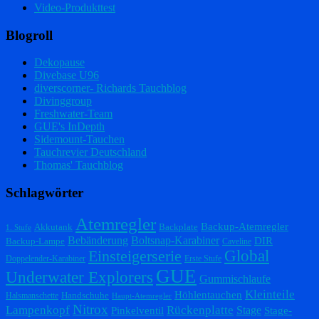
Video-Produkttest
Blogroll
Dekopause
Divebase U96
diverscorner- Richards Tauchblog
Divinggroup
Freshwater-Team
GUE's InDepth
Sidemount-Tauchen
Tauchrevier Deutschland
Thomas' Tauchblog
Schlagwörter
Atemregler
Backup-Atemregler
Akkutank
Backplate
1. Stufe
Bebänderung
Boltsnap-Karabiner
DIR
Backup-Lampe
Caveline
Einsteigerserie
Global
Doppelender-Karabiner
Erste Stufe
GUE
Underwater Explorers
Gummischlaufe
Kleinteile
Höhlentauchen
Handschuhe
Halsmanschette
Haupt-Atemregler
Nitrox
Lampenkopf
Rückenplatte
Stage
Pinkelventil
Stage-