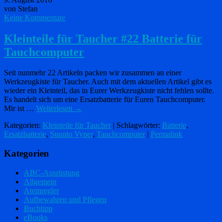
von Stefan
Keine Kommentare
Kleinteile für Taucher #22 Batterie für
Tauchcomputer
Seit nunmehr 22 Artikeln packen wir zusammen an einer
Werkzeugkiste für Taucher. Auch mit dem aktuellen Artikel gibt es
wieder ein Kleinteil, das in Eurer Werkzeugkiste nicht fehlen sollte.
Es handelt sich um eine Ersatzbatterie für Euren Tauchcomputer.
Mir ist …
Weiterlesen
→
Kategorien:
Kleinteile für Taucher
| Schlagwörter:
Batterie
,
Ersatzbatterie
,
Suunto Vyper
,
Tauchcomputer
|
Permalink
Kategorien
ABC-Ausrüstung
Allgemein
Atemregler
Aufbewahren und Pflegen
Buchtipp
eBooks