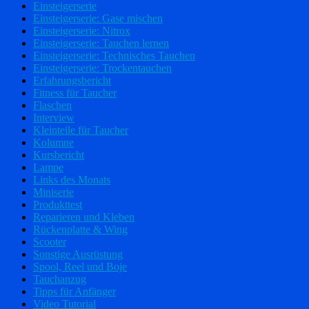
Einsteigerserie
Einsteigerserie: Gase mischen
Einsteigerserie: Nitrox
Einsteigerserie: Tauchen lernen
Einsteigerserie: Technisches Tauchen
Einsteigerserie: Trockentauchen
Erfahrungsbericht
Fitness für Taucher
Flaschen
Interview
Kleinteile für Taucher
Kolumne
Kursbericht
Lampe
Links des Monats
Miniserie
Produkttest
Reparieren und Kleben
Rückenplatte & Wing
Scooter
Sonstige Ausrüstung
Spool, Reel und Boje
Tauchanzug
Tipps für Anfänger
Video Tutorial