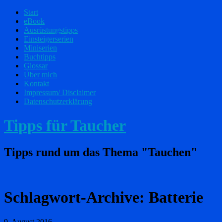
Start
eBook
Ausrüstungstipps
Einsteigerserien
Miniserien
Buchtipps
Glossar
Über mich
Kontakt
Impressum/ Disclaimer
Datenschutzerklärung
Tipps für Taucher
Tipps rund um das Thema "Tauchen"
Schlagwort-Archive:
Batterie
9. August 2016